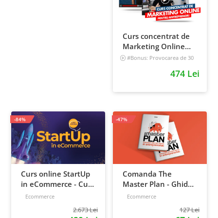
Curs concentrat de
Marketing Online
pentru antreprenori
#Bonus: Provocarea de 30
de zile - Deschide un magazin
474 Lei
online care vinde
Incepator
-84%
-47%
Curs online StartUp
Comanda The
in eCommerce - Cum
Master Plan - Ghid
deschizi un magazin
pentru antreprenori,
Ecommerce
Ecommerce
online 2022
138 pagini
2.673 Lei
127 Lei