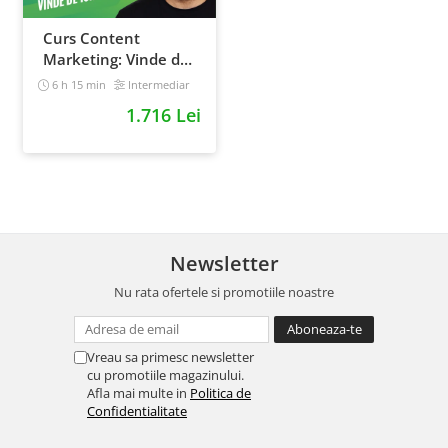
Curs Content
Marketing: Vinde de
10x mai simplu
6 h 15 min
Intermediar
1.716 Lei
Newsletter
Nu rata ofertele si promotiile noastre
Vreau sa primesc newsletter
cu promotiile magazinului.
Afla mai multe in
Politica de
Confidentialitate