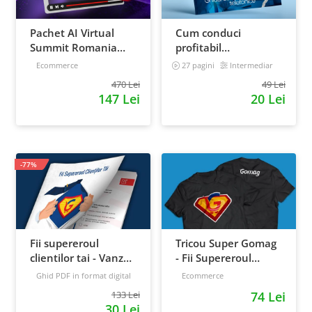
Pachet AI Virtual
Cum conduci
Summit Romania
profitabil
2026: inregistrari +
convorbirile
Ecommerce
27 pagini
Intermediar
materiale extra
telefonice cu clientii
470 Lei
49 Lei
147 Lei
20 Lei
-77%
Fii supereroul
Tricou Super Gomag
clientilor tai - Vanzari
- Fii Supereroul
pe pilot automat
Clientilor Tai
Ghid PDF in format digital
Ecommerce
16 pagini
Avansat
133 Lei
74 Lei
30 Lei