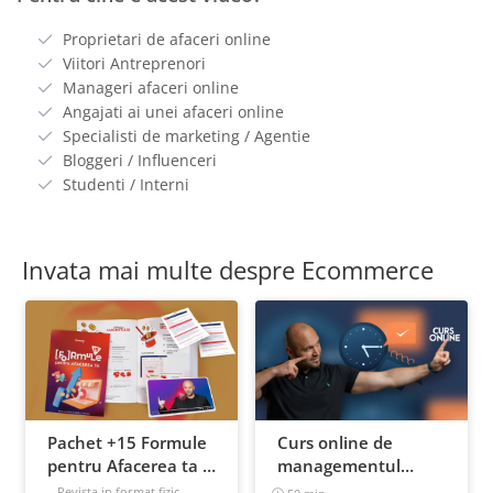
Proprietari de afaceri online
Viitori Antreprenori
Manageri afaceri online
Angajati ai unei afaceri online
Specialisti de marketing / Agentie
Bloggeri / Influenceri
Studenti / Interni
Invata mai multe despre Ecommerce
Pachet +15 Formule
Curs online de
pentru Afacerea ta +
managementul
Prompt-uri dedicate
timpului: cum sa
Revista in format fizic,