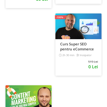
-100%
Curs Super SEO
pentru eCommerce
2h 30 min
Incepator
515 Lei
0 Lei