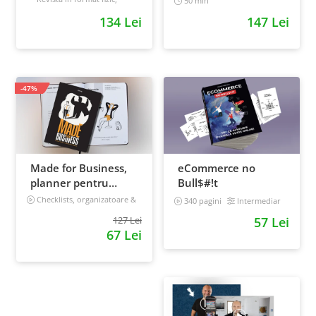
50 min
livrata prin curier + Bonusuri
+ Bonusuri digitale
prioritizezi si sa iti
134 Lei
147 Lei
digitale
cresti
Intermediar
productivitatea
-47%
Made for Business,
eCommerce no
planner pentru
Bull$#!t
afaceri & viata,
Checklists, organizatoare &
340 pagini
Intermediar
goal tracker
nedatat, 240 pagini
127 Lei
57 Lei
67 Lei