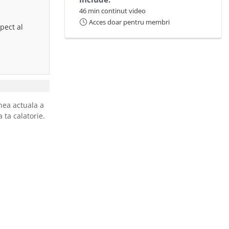
46 min continut video
Acces doar pentru membri
pect al
nea actuala a
 ta calatorie.