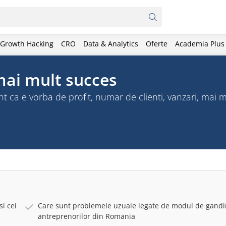
Growth Hacking
CRO
Data & Analytics
Oferte
Academia Plus
mai mult succes
ent ca e vorba de profit, numar de clienti, vanzari, mai 
si cei
Care sunt problemele uzuale legate de modul de gandir
antreprenorilor din Romania