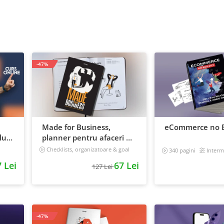
-47%
Made for Business,
eCommerce no B
ui:
planner pentru afaceri &
 iti
viata, nedatat, 240 pagini
Checklists, organizatoare & goal
340 pagini
Interm
tracker
 Lei
67 Lei
127 Lei
-47%