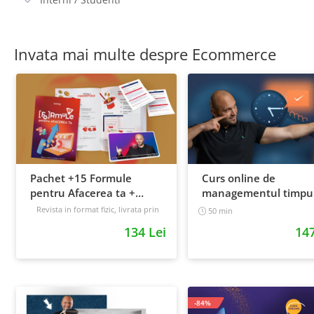
Invata mai multe despre Ecommerce
Pachet +15 Formule
Curs online de
pentru Afacerea ta +
managementul timpul
Prompt-uri dedicate +
cum sa prioritizezi si sa
Revista in format fizic, livrata prin
50 min
curier + Bonusuri digitale
Bonusuri digitale
cresti productivitatea
134 Lei
147
Intermediar
-84%