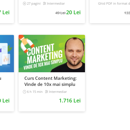
e
clientii
automat
27 pagini
Intermediar
Ghid PDF in format di
16 pagini
Avansat
 Lei
20 Lei
49 Lei
133
u
Curs Content Marketing:
Vinde de 10x mai simplu
6 h 15 min
Intermediar
0 Lei
1.716 Lei