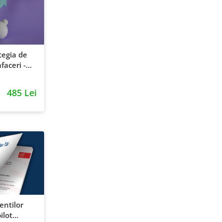
tegia de
faceri -
entie si
485 Lei
ientilor
ilot