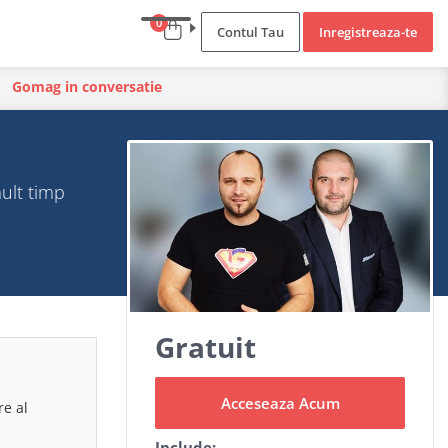
0
Contul Tau
Inregistreaza-te
Gomag in conversatie
mult timp
Gratuit
Acceseaza Acum
e al
Include: