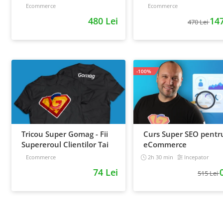
loializare: ponturi pentru
inregistrari + material
Ecommerce
Ecommerce
strategia de business
extra
480 Lei
147
470 Lei
-100%
Tricou Super Gomag - Fii
Curs Super SEO pentr
Supereroul Clientilor Tai
eCommerce
Ecommerce
2h 30 min
Incepator
74 Lei
515 Lei