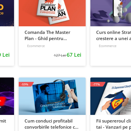
Comanda The Master
Curs online Stra
Plan - Ghid pentru
crestere a unei a
antreprenori, 138 pagini
de la idee, la ret
Ecommerce
Ecommerce
scalare
 Lei
67 Lei
127 Lei
-59%
-77%
mit
Cum conduci profitabil
Fii supereroul cl
convorbirile telefonice cu
tai - Vanzari pe p