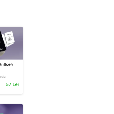
ull$#!t
ediar
57 Lei