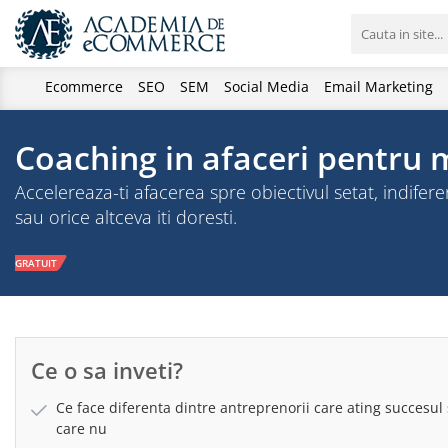
Ecommerce
SEO
SEM
Social Media
Email Marketing
Coaching in afaceri pentru 
Accelereaza-ti afacerea spre obiectivul setat, indifer
sau orice altceva iti doresti.
GRATUIT
Ce o sa inveti?
Ce face diferenta dintre antreprenorii care ating succesul 
care nu