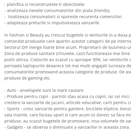
- planifica si reconstruieste-ti obiectivele;
- analizeaza nevoile consumatorilor din piata (trends);
- loializeaza consumatorii si sporeste recurenta comenzilor;
- adapteaza preturile si impulsioneaza vanzarile.
In Fashion si Beauty au crescut bugetele si veniturile in a doua 
comandat produsele care apartin acestor categorii de pe internet
Sectorul DIY merge foarte bine acum. Proprietarii de business-u
Zona de produse sanitare (chiuvete, cazi) functioneaza mai bine 
putin atinsa. Costurile au scazut cu aproape 30%, iar veniturile
perioada laptopurile deoarece tot mai multi angajati lucreaza de
consumatorilor promovand aceasta categorie de produse. De as
produse de gaming etc.
- Auto - anvelopele sunt la mare cautare.
- Produse pentru copii - parintii stau acasa cu copiii, iar cei mici
crestere la vanzarile de jucarii, articole educative, carti pentru co
- Sports - cresc vanzarile pentru gantere, biciclete eliptice, ben
sala inainte, care faceau sport si care acum isi doresc sa faca m
produse, au scazut bugetele de promovare, insa volumele de van
- Gadgets - se observa o diminuare a vanzarilor in aceasta zona