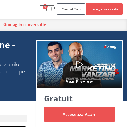
0
Contul Tau
Inregistreaza-te
Gomag in conversatie
ne -
ess-urilor
video-ul pe
Gratuit
Acceseaza Acum