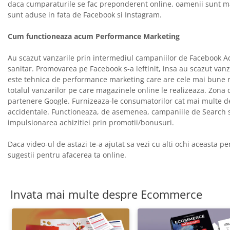
daca cumparaturile se fac preponderent online, oamenii sunt mai
sunt aduse in fata de Facebook si Instagram.
Cum functioneaza acum Performance Marketing
Au scazut vanzarile prin intermediul campaniilor de Facebook Ad
sanitar. Promovarea pe Facebook s-a ieftinit, insa au scazut van
este tehnica de performance marketing care are cele mai bune re
totalul vanzarilor pe care magazinele online le realizeaza. Zona 
partenere Google. Furnizeaza-le consumatorilor cat mai multe detali
accidentale. Functioneaza, de asemenea, campaniile de Search s
impulsionarea achizitiei prin promotii/bonusuri.
Daca video-ul de astazi te-a ajutat sa vezi cu alti ochi aceasta 
sugestii pentru afacerea ta online.
Invata mai multe despre Ecommerce