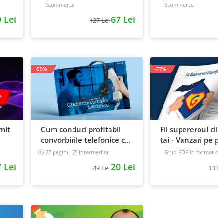
antreprenori, 138 pagini
de la idee, la ret
Ecommerce
Ecommerce
scalare
 Lei
67 Lei
127 Lei
-59%
-77%
mit
Cum conduci profitabil
Fii supereroul cl
convorbirile telefonice cu
tai - Vanzari pe p
e
clientii
automat
27 pagini
Intermediar
Ghid PDF in format di
16 pagini
Avansat
 Lei
20 Lei
49 Lei
133