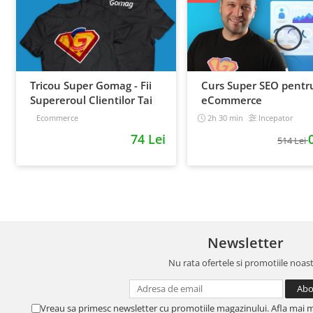
Tricou Super Gomag - Fii
Curs Super SEO pentr
Supereroul Clientilor Tai
eCommerce
Ecommerce
2h 30 min
Incepator
74 Lei
514 Lei
Newsletter
Nu rata ofertele si promotiile noas
Vreau sa primesc newsletter cu promotiile magazinului. Afla mai 