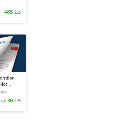
entie si
485 Lei
ientilor
ilot
gital
30 Lei
 Lei