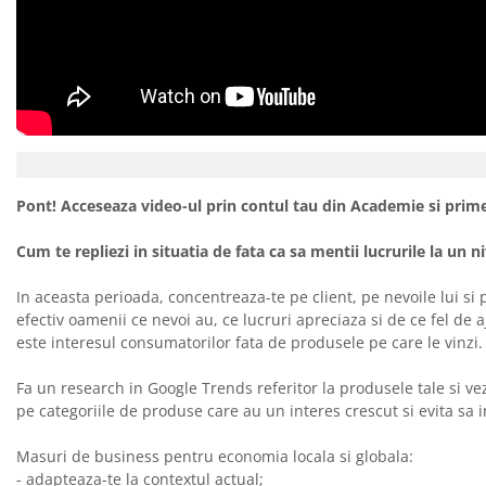
Pont! Acceseaza video-ul prin contul tau din Academie si prime
Cum te repliezi in situatia de fata ca sa mentii lucrurile la un n
In aceasta perioada, concentreaza-te pe client, pe nevoile lui s
efectiv oamenii ce nevoi au, ce lucruri apreciaza si de ce fel de
este interesul consumatorilor fata de produsele pe care le vinzi. A
Fa un research in Google Trends referitor la produsele tale si v
pe categoriile de produse care au un interes crescut si evita sa
Masuri de business pentru economia locala si globala:
- adapteaza-te la contextul actual;