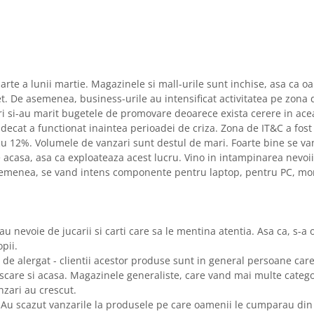
parte a lunii martie. Magazinele si mall-urile sunt inchise, asa ca o
. De asemenea, business-urile au intensificat activitatea pe zona 
ri si-au marit bugetele de promovare deoarece exista cerere in ace
decat a functionat inaintea perioadei de criza. Zona de IT&C a fost
 cu 12%. Volumele de vanzari sunt destul de mari. Foarte bine se va
 acasa, asa ca exploateaza acest lucru. Vino in intampinarea nevoii
emenea, se vand intens componente pentru laptop, pentru PC, mon
 au nevoie de jucarii si carti care sa le mentina atentia. Asa ca, s-a
pii.
zi de alergat - clientii acestor produse sunt in general persoane ca
iscare si acasa. Magazinele generaliste, care vand mai multe catego
zari au crescut.
. Au scazut vanzarile la produsele pe care oamenii le cumparau din