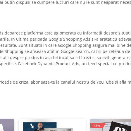
 putin dispusi sa cumpere lucruri care nu le sunt neaparat necesa
s deoarece platforma este aglomerata cu informatii despre situati
zarile. In ultima perioada Google Shopping Ads si-a aratat cu adevar
zultate. Sunt situatii in care Google Shopping asigura mai bine d
de Shopping se afiseaza atat in Google Search, cat si pe reteaua de 
i despre produs in asa fel incat sa ii filtrezi si sa eviti generarea
pecifice, Facebook Dynamic Product Ads, un feed special cu produs
perioada de criza, aboneaza-te la canalul nostru de YouTube si afla 
-47%