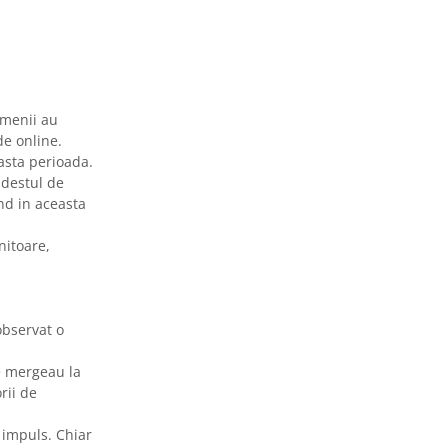
amenii au
de online.
asta perioada.
 destul de
nd in aceasta
itoare,
 observat o
re mergeau la
rii de
 impuls. Chiar