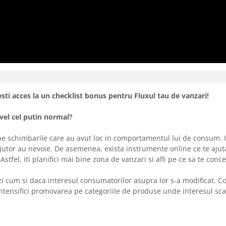
sti acces la un checklist bonus pentru Fluxul tau de vanzari!
ivel cel putin normal?
i pe schimbarile care au avut loc in comportamentul lui de consum. 
 ajutor au nevoie. De asemenea, exista instrumente online ce te ajut
stfel, iti planifici mai bine zona de vanzari si afli pe ce sa te conce
ezi cum si daca interesul consumatorilor asupra lor s-a modificat. 
 intensifici promovarea pe categoriile de produse unde interesul sc