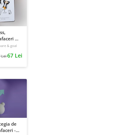
ss,
faceri &
240 pagini
oare & goal
67 Lei
 Lei
tegia de
faceri -