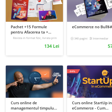
Pachet +15 Formule
eCommerce no Bull$#
pentru Afacerea ta +
Prompt-uri dedicate +
Revista in format fizic, livrata prin
340 pagini
Intermediar
curier + Bonusuri digitale
Bonusuri digitale
134 Lei
57
Intermediar
-84%
Curs online de
Curs online StartUp in
managementul timpului:
eCommerce - Cum