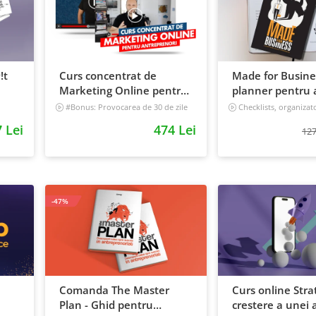
!t
Curs concentrat de
Made for Busine
Marketing Online pentru
planner pentru a
antreprenori
viata, nedatat, 
#Bonus: Provocarea de 30 de zile
Checklists, organizat
- Deschide un magazin online care
tracker
 Lei
474 Lei
vinde
127
Incepator
-47%
Comanda The Master
Curs online Stra
Plan - Ghid pentru
crestere a unei a