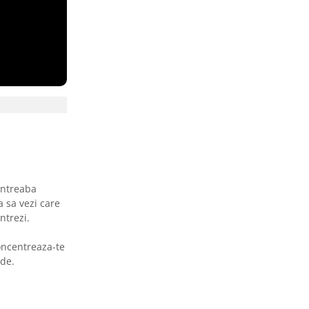
Intreaba
a sa vezi care
ntrezi.
Concentreaza-te
ade.