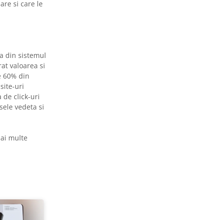
re si care le
a din sistemul
at valoarea si
e 60% din
site-uri
 de click-uri
ele vedeta si
mai multe