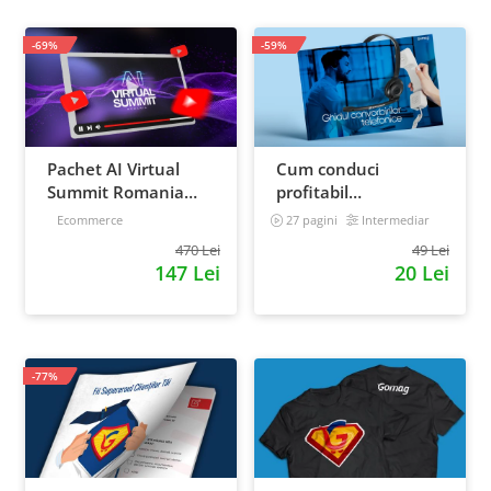
-69%
-59%
Pachet AI Virtual
Cum conduci
Summit Romania
profitabil
2026: inregistrari +
convorbirile
Ecommerce
27 pagini
Intermediar
materiale extra
telefonice cu clientii
470 Lei
49 Lei
147 Lei
20 Lei
-77%