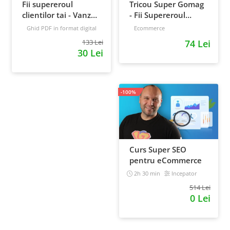
Fii supereroul
Tricou Super Gomag
clientilor tai - Vanzari
- Fii Supereroul
pe pilot automat
Clientilor Tai
Ghid PDF in format digital
Ecommerce
16 pagini
Avansat
133 Lei
74 Lei
30 Lei
-100%
Curs Super SEO
pentru eCommerce
2h 30 min
Incepator
514 Lei
0 Lei