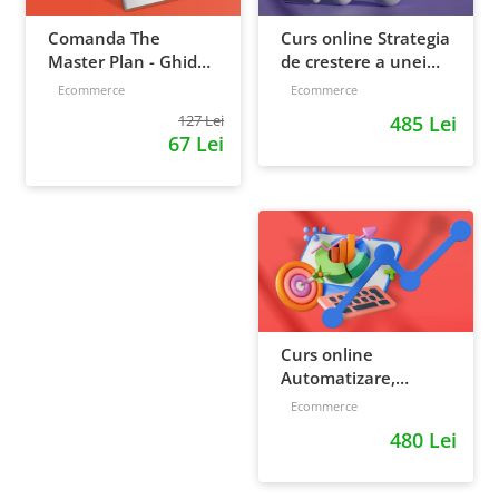
Comanda The
Curs online Strategia
Master Plan - Ghid
de crestere a unei
pentru antreprenori,
afaceri - de la idee, la
Ecommerce
Ecommerce
138 pagini
retentie si scalare
127 Lei
485 Lei
67 Lei
Curs online
Automatizare,
scalare si loializare:
Ecommerce
ponturi pentru
480 Lei
strategia de business