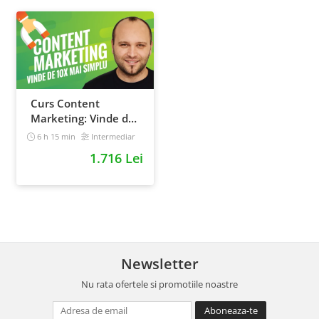
Curs Content
Marketing: Vinde de
10x mai simplu
6 h 15 min
Intermediar
1.716 Lei
Newsletter
Nu rata ofertele si promotiile noastre