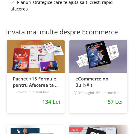
Planuri strategice care te ajuta sa-ti cresti rapid
afacerea
Invata mai multe despre Ecommerce
Pachet +15 Formule
eCommerce no
pentru Afacerea ta +
Bull$#!t
Prompt-uri dedicate
Revista in format fizic,
340 pagini
Intermediar
livrata prin curier + Bonusuri
+ Bonusuri digitale
134 Lei
57 Lei
digitale
Intermediar
-47%