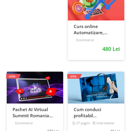
Curs online
Automatizare,
scalare si loializare:
Ecommerce
ponturi pentru
480 Lei
strategia de business
-69%
-59%
Pachet AI Virtual
Cum conduci
Summit Romania
profitabil
2026: inregistrari +
convorbirile
Ecommerce
27 pagini
Intermediar
materiale extra
telefonice cu clientii
470 Lei
49 Lei