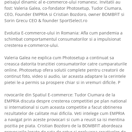
peisajul dinamic al e-commerce-ului romanesc. Invitatii au
fost: Valeria Galea, co-fondator Photosetup, Tudor Ciumara,
CEO, Founder EMPRIA si Cristian Bozdoro, owner BOMBFIT si
Sorin Grecu CEO & founder SportSelect.ro
Evolutia E-commerce-ului in Romania: Afla cum pandemia a
schimbat comportamentul consumatorilor si a impulsionat
cresterea e-commerce-ului.
Valeria Galea ne explica cum Photosetup a continuat sa
creasca datorita tranzitiei consumatorilor catre cumparaturile
online. Photosetup ofera solutii complete pentru creatorii de
continut foto, video si audio, iar aceasta adaptare la cerintele
pietei le-a permis sa prospere chiar si in vremuri dificile. P
rovocarile din Spatiul E-commerce: Tudor Ciumara de la
EMPRIA discuta despre cresterea competitiei pe plan national
si international si cum aceasta competitie a facut obtinerea
rezultatelor de calitate mai dificila. Veti intelege cum EMPRIA
a navigat prin aceste provocari si cum a reusit sa isi mentina
pozitia pe piata. Cristian Bozdoro de la BOMBFIT abordeaza
provocarile legate de rata de retur si preluarea creativelor de