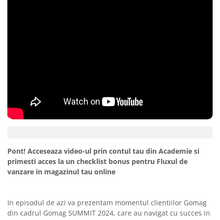
Pont! Acceseaza video-ul prin contul tau din Academie si
primesti acces la un checklist bonus pentru Fluxul de
vanzare in magazinul tau online
In episodul de azi va prezentam momentul clientiilor Gomag
din cadrul Gomag SUMMIT 2024, care au navigat cu succes in