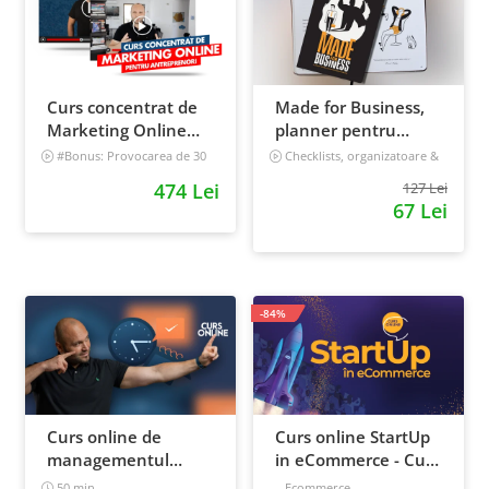
Curs concentrat de
Made for Business,
Marketing Online
planner pentru
pentru antreprenori
afaceri & viata,
#Bonus: Provocarea de 30
Checklists, organizatoare &
de zile - Deschide un magazin
goal tracker
nedatat, 240 pagini
474 Lei
127 Lei
online care vinde
67 Lei
Incepator
-84%
Curs online de
Curs online StartUp
managementul
in eCommerce - Cum
timpului: cum sa
deschizi un magazin
50 min
Ecommerce