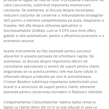
catre concurenta, subliniind importanta monitorizarii
constante. De asemenea, el discuta despre necesitatea
reducerii costurilor de conversie si imbunatatirea strategiilor
SEO pentru a mentine competitivitatea pe piata. Adaptarea si
Inovatia: Veti afla despre utilizarea aplicatiilor si
functionalitatilor GOMAG, cum ar fi OTO (one-time offer),
gobotii si alte automatizari, pentru a eficientiza procesele si a
economisi resurse.
Aceste instrumente au fost esentiale pentru succesul
afacerilor in aceasta perioada de schimbare rapida. De
asemenea, se discuta despre importanta oferirii de
consultanta specializata si servicii de suport pentru clienti,
asigurandu-se ca acestia primesc cele mai bune solutii si
informatii despre produsele pe care le achizitioneaza.
Cristian Bozdoro subliniaza importanta autenticitatii unui
brand si a serviciului de suport pentru clienti, elemente
esentiale pentru construirea increderii si fidelizarii clientilor.
Comportamentul Consumatorilor: Valeria Galea remarca
faptul ca clientii devin din ce in ce mai educati in ceea ce