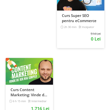
Curs Super SEO
pentru eCommerce
2h 30 min
Incepator
514 Lei
0 Lei
Curs Content
Marketing: Vinde de
10x mai simplu
6 h 15 min
Intermediar
1.716 Lei