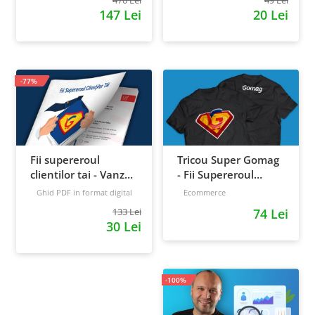
147 Lei
20 Lei
-77%
Fii supereroul
Tricou Super Gomag
clientilor tai - Vanzari
- Fii Supereroul
pe pilot automat
Clientilor Tai
Ghid PDF in format digital
Ecommerce
16 pagini
Avansat
133 Lei
74 Lei
30 Lei
-100%