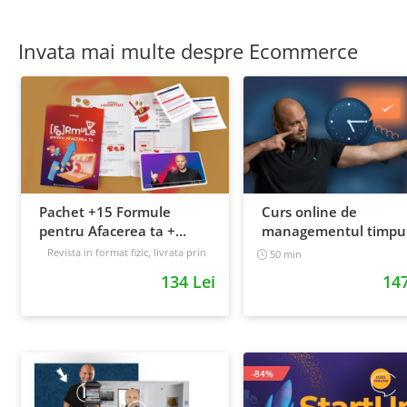
Invata mai multe despre Ecommerce
Pachet +15 Formule
Curs online de
pentru Afacerea ta +
managementul timpul
Prompt-uri dedicate +
cum sa prioritizezi si sa
Revista in format fizic, livrata prin
50 min
curier + Bonusuri digitale
Bonusuri digitale
cresti productivitatea
134 Lei
147
Intermediar
-84%