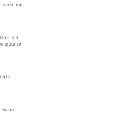
de marketing
e ori s-a
va ajuta sa
ferte
mova in