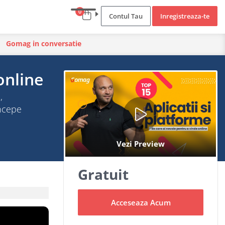
0
Contul Tau
Inregistreaza-te
Gomag in conversatie
online
,
Incepe
Gratuit
Acceseaza Acum