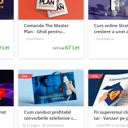
Comanda The Master
Curs online Stra
Plan - Ghid pentru
crestere a unei a
antreprenori, 138 pagini
de la idee, la ret
Ecommerce
Ecommerce
scalare
 Lei
67 Lei
127 Lei
-59%
-77%
mit
Cum conduci profitabil
Fii supereroul cl
convorbirile telefonice cu
tai - Vanzari pe p
e
clientii
automat
27 pagini
Intermediar
Ghid PDF in format di