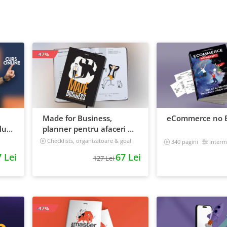
-47%
Made for Business,
eCommerce no B
ui:
planner pentru afaceri &
 iti
viata, nedatat, 240 pagini
Checklists, organizatoare & goal
340 pagini
Interm
tracker
 Lei
67 Lei
127 Lei
-47%