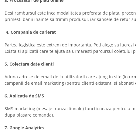
3. Procesator de plati online
Desi rambursul este inca modalitatea preferata de plata, procent
primesti banii inainte sa trimiti produsul, iar sansele de retur s
4. Compania de curierat
Partea logistica este extrem de importanta. Poti alege sa lucrezi c
Exista si aplicatii care te ajuta sa urmaresti parcursul coletului 
5. Colectare date clienti
Aduna adrese de email de la utilizatorii care ajung in site (in ur
campanii de email marketing (pentru clienti existenti si abonati c
6. Aplicatie de SMS
SMS marketing (mesaje tranzactionale) functioneaza pentru a men
dupa plasare comanda).
7. Google Analytics