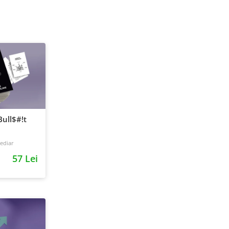
ull$#!t
ediar
57 Lei