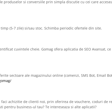
ile produselor si conversiile prin simpla discutie cu cei care acceseaz
timp (5-7 zile) si/sau stoc. Schimba periodic ofertele din site.
dentificat cuvintele cheie. Gomag ofera aplicatia de SEO Avansat, ce
iferite sectoare ale magazinului online (comenzi, SMS Bot, Email Bot
gomag/
 faci achizitie de clienti noi, prin oferirea de vouchere, coduri de 
esti pentru business-ul tau? Te intereseaza si alte aplicatii?