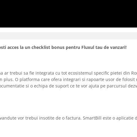
sti acces la un checklist bonus pentru Fluxul tau de vanzari!
 ar trebui sa fie integrata cu tot ecosistemul specific pietei din R
lus. O platforma care ofera integrari si rapoarte usor de folosit 
ocumentatie si o echipa de suport ce te vor ajuta pe parcursul dezv
 vandute vor trebui insotite de o factura. SmartBill este o aplicatie 