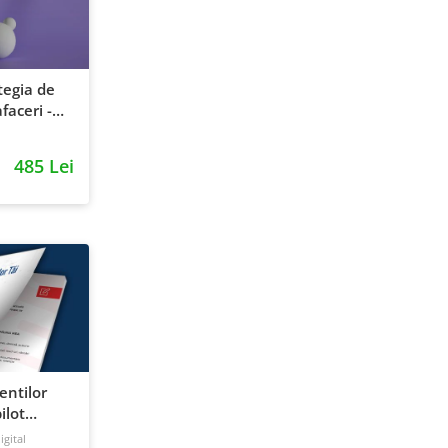
tegia de
faceri -
entie si
485 Lei
ientilor
ilot
gital