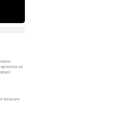
omania.
reprezinta un
oltarii
de facturare