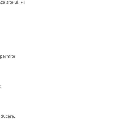
a site-ul. Fii
 permite
,
reducere,