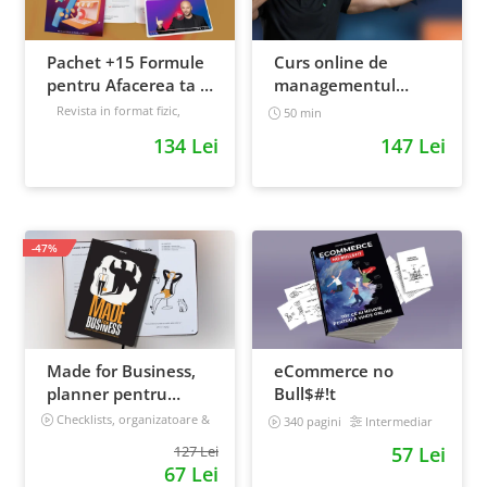
Pachet +15 Formule
Curs online de
pentru Afacerea ta +
managementul
Prompt-uri dedicate
timpului: cum sa
Revista in format fizic,
50 min
livrata prin curier + Bonusuri
+ Bonusuri digitale
prioritizezi si sa iti
134 Lei
147 Lei
digitale
cresti
Intermediar
productivitatea
-47%
Made for Business,
eCommerce no
planner pentru
Bull$#!t
afaceri & viata,
Checklists, organizatoare &
340 pagini
Intermediar
goal tracker
nedatat, 240 pagini
127 Lei
57 Lei
67 Lei