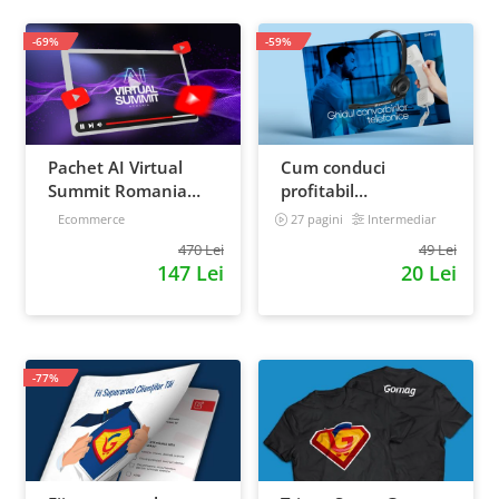
-69%
-59%
Pachet AI Virtual
Cum conduci
Summit Romania
profitabil
2026: inregistrari +
convorbirile
Ecommerce
27 pagini
Intermediar
materiale extra
telefonice cu clientii
470 Lei
49 Lei
147 Lei
20 Lei
-77%