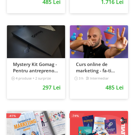
485 Lei
1.716 Lei
Mystery Kit Gomag -
Curs online de
Pentru antreprenorii
marketing - fa-ti
curajosi - digital
propriul sales funnel
4 produse + 2 surprize
3 h
Intermediar
Intermediar
297 Lei
485 Lei
-41%
-74%