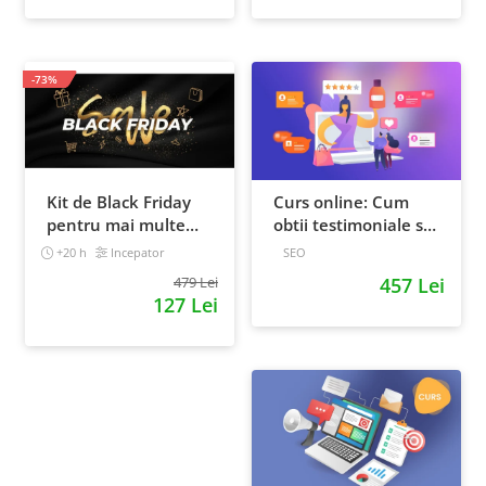
-73%
Kit de Black Friday
Curs online: Cum
pentru mai multe
obtii testimoniale si
vanzari in magazinul
recenzii puternice
+20 h
Incepator
SEO
tau - Curs Video
479 Lei
457 Lei
Online
127 Lei