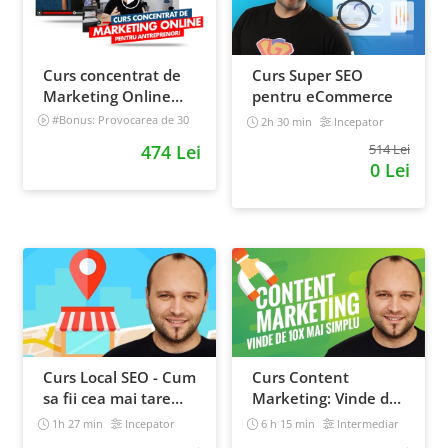
Curs concentrat de
Curs Super SEO
Marketing Online
pentru eCommerce
pentru antreprenori
#Bonus: Provocarea de 30
2h 30 min
Incepator
de zile - Deschide un magazin
474 Lei
514 Lei
online care vinde
0 Lei
Incepator
Curs Local SEO - Cum
Curs Content
sa fii cea mai tare
Marketing: Vinde de
afacere din orasul
10x mai simplu
1h 27 min
Incepator
6 h 15 min
Intermediar
tau