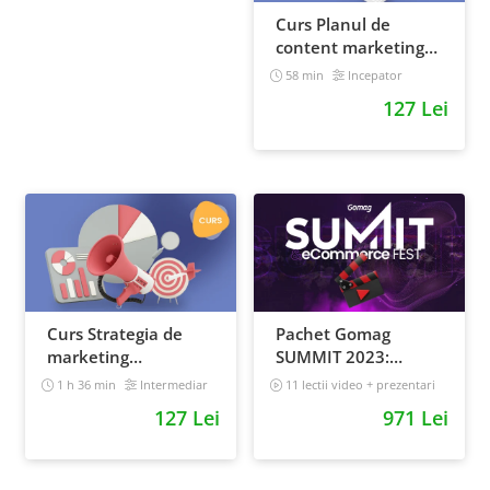
Curs Planul de
content marketing
pentru un magazin
58 min
Incepator
online
127 Lei
Curs Strategia de
Pachet Gomag
marketing
SUMMIT 2023:
multichannel
inregistrari +
1 h 36 min
Intermediar
11 lectii video + prezentari
prezentari
5 h 25 min
127 Lei
971 Lei