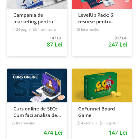
Campania de
LevelUp Pack: 6
marketing pentru
resurse pentru
magazinul tau
antreprenorii care
24 pagini
Intermediar
Intermediar
online. Plan de
vor sa isi creasca
147 Lei
967 Lei
actiune
afacerile
87 Lei
247 Lei
Curs online de SEO:
GoFunnel Board
Cum faci analiza de
Game
cuvinte cheie si
Intermediar
45-60 min
Incepator
castigi clienti din
474 Lei
147 Lei
Google