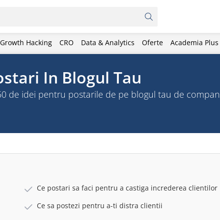
Growth Hacking
CRO
Data & Analytics
Oferte
Academia Plus
stari In Blogul Tau
e 50 de idei pentru postarile de pe blogul tau de compan
Ce postari sa faci pentru a castiga increderea clientilor
Ce sa postezi pentru a-ti distra clientii