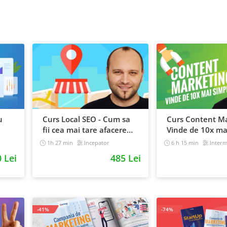
u
Curs Local SEO - Cum sa
Curs Content Ma
fii cea mai tare afacere
Vinde de 10x ma
din orasul tau
1h 27 min
Incepator
6 h 15 min
Interm
0 Lei
485 Lei
-41%
-74%