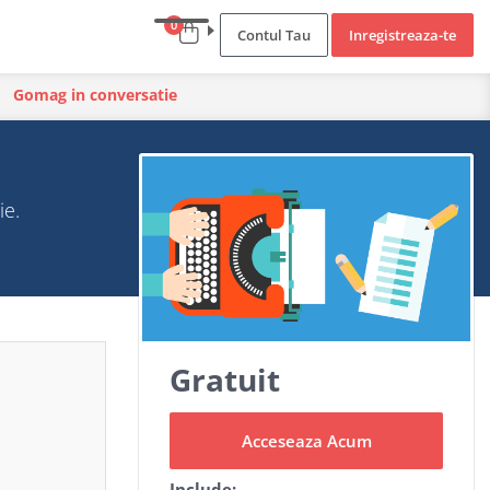
0
Contul Tau
Inregistreaza-te
Gomag in conversatie
ie.
Gratuit
Acceseaza Acum
Include: