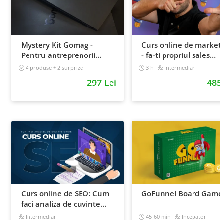
Mystery Kit Gomag -
Curs online de marke
Pentru antreprenorii
- fa-ti propriul sales
curajosi - digital
funnel
4 produse + 2 surprize
3 h
Intermediar
Intermediar
297 Lei
485
Curs online de SEO: Cum
GoFunnel Board Gam
faci analiza de cuvinte
cheie si castigi clienti din
Intermediar
45-60 min
Incepator