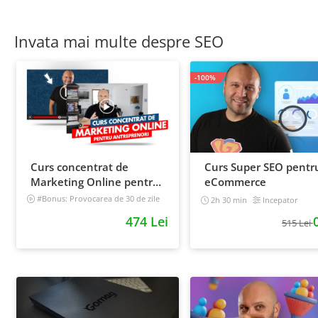
Invata mai multe despre SEO
-100%
Curs concentrat de
Curs Super SEO pentr
Marketing Online pentru
eCommerce
antreprenori
#Bonus: Provocarea de 30 de zile
2h 30 min
Incepator
- Deschide un magazin online care
474 Lei
vinde
515 Lei
Incepator