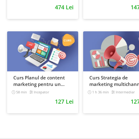
Google
474 Lei
147
Curs Planul de content
Curs Strategia de
marketing pentru un
marketing multichann
magazin online
58 min
Incepator
1 h 36 min
Intermediar
127 Lei
127