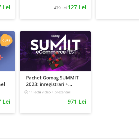
Video Online
 Lei
127 Lei
479 Lei
Pachet Gomag SUMMIT
el
2023: inregistrari +
prezentari
11 lectii video + prezentari
5 h 25 min
 Lei
971 Lei