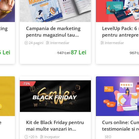
ting
Campania de marketing
LevelUp Pack: 6 
pentru magazinul tau
pentru antrepren
online. Plan de actiune
vor sa isi creasc
24 pagini
Intermediar
Intermediar
 Lei
87 Lei
147 Lei
967 
-73%
e
Kit de Black Friday pentru
Curs online: Cum
mai multe vanzari in
testimoniale si r
magazinul tau - Curs
puternice
+20 h
Incepator
SEO