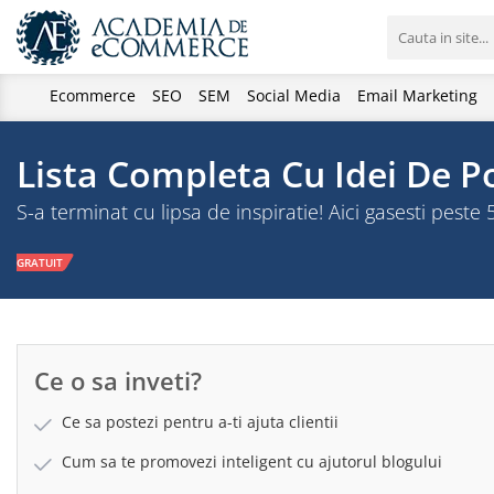
Ecommerce
SEO
SEM
Social Media
Email Marketing
Lista Completa Cu Idei De Po
S-a terminat cu lipsa de inspiratie! Aici gasesti pest
GRATUIT
Ce o sa inveti?
Ce sa postezi pentru a-ti ajuta clientii
Cum sa te promovezi inteligent cu ajutorul blogului