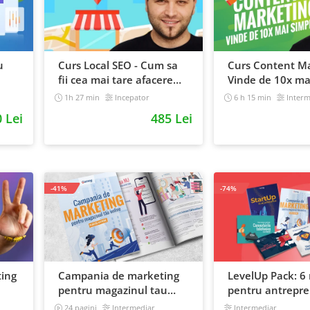
u
Curs Local SEO - Cum sa
Curs Content Ma
fii cea mai tare afacere
Vinde de 10x ma
din orasul tau
1h 27 min
Incepator
6 h 15 min
Interm
0 Lei
485 Lei
-41%
-74%
ting
Campania de marketing
LevelUp Pack: 6 
pentru magazinul tau
pentru antrepren
online. Plan de actiune
vor sa isi creasc
24 pagini
Intermediar
Intermediar