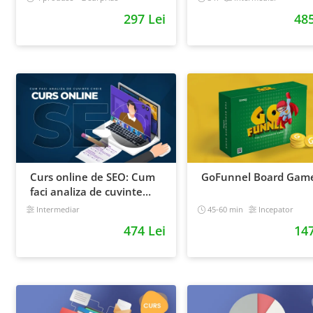
Intermediar
297 Lei
485
Curs online de SEO: Cum
GoFunnel Board Gam
faci analiza de cuvinte
cheie si castigi clienti din
Intermediar
45-60 min
Incepator
Google
474 Lei
147