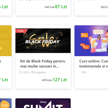
 Lei
87 Lei
147 Lei
967 
-73%
e
Kit de Black Friday pentru
Curs online: Cum
mai multe vanzari in
testimoniale si r
magazinul tau - Curs
puternice
+20 h
Incepator
SEO
Video Online
 Lei
127 Lei
479 Lei