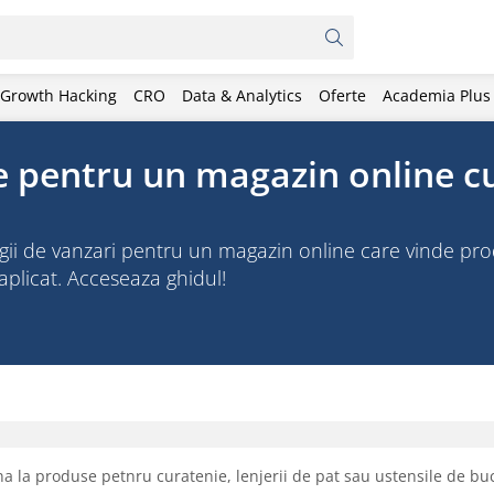
Growth Hacking
CRO
Data & Analytics
Oferte
Academia Plus
e pentru un magazin online c
egii de vanzari pentru un magazin online care vinde pr
aplicat. Acceseaza ghidul!
na la produse petnru curatenie, lenjerii de pat sau ustensile de bu