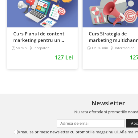
Curs Planul de content
Curs Strategia de
marketing pentru un
marketing multichann
magazin online
58 min
Incepator
1 h 36 min
Intermediar
127 Lei
127
Newsletter
Nu rata ofertele si promotiile noas
Vreau sa primesc newsletter cu promotiile magazinului. Afla mai 