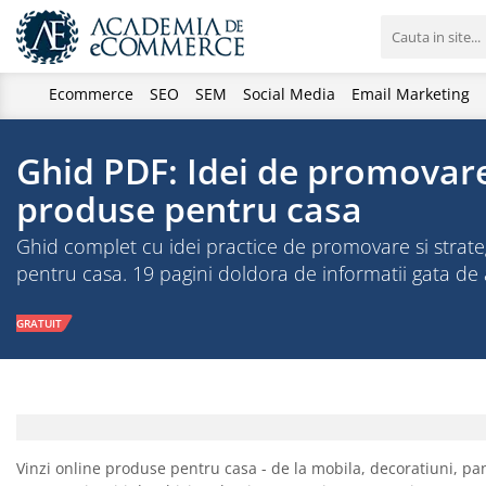
Ecommerce
SEO
SEM
Social Media
Email Marketing
Ghid PDF: Idei de promovar
produse pentru casa
Ghid complet cu idei practice de promovare si strat
pentru casa. 19 pagini doldora de informatii gata de 
GRATUIT
Vinzi online produse pentru casa - de la mobila, decoratiuni, pa