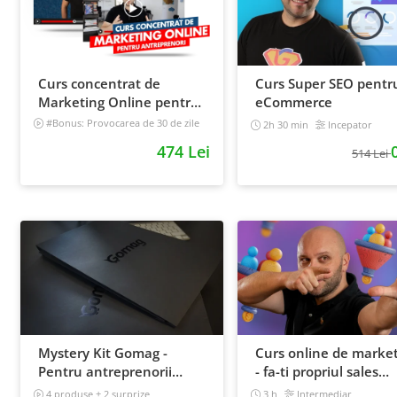
Curs concentrat de
Curs Super SEO pentr
Marketing Online pentru
eCommerce
antreprenori
#Bonus: Provocarea de 30 de zile
2h 30 min
Incepator
- Deschide un magazin online care
474 Lei
vinde
514 Lei
Incepator
Mystery Kit Gomag -
Curs online de marke
Pentru antreprenorii
- fa-ti propriul sales
curajosi - digital
funnel
4 produse + 2 surprize
3 h
Intermediar