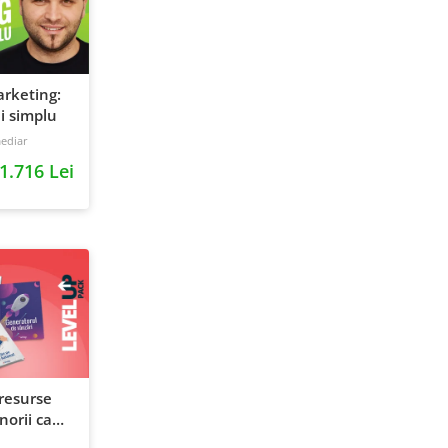
rketing:
i simplu
ediar
1.716 Lei
resurse
orii care
a afacerile