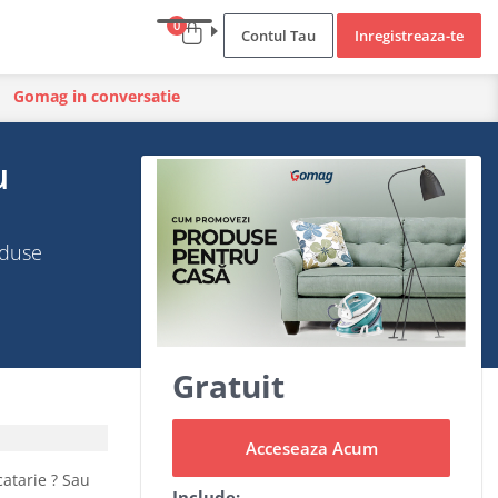
0
Contul Tau
Inregistreaza-te
Gomag in conversatie
u
oduse
Gratuit
Acceseaza Acum
catarie ? Sau
Include: