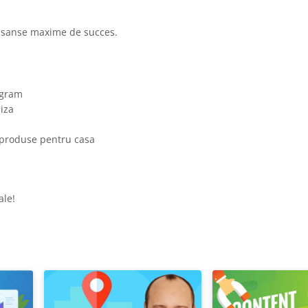
ru sanse maxime de succes.
agram
liza
 produse pentru casa
ale!