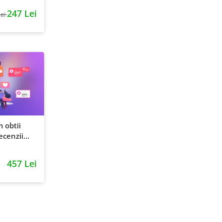
247 Lei
Lei
 obtii
ecenzii
457 Lei