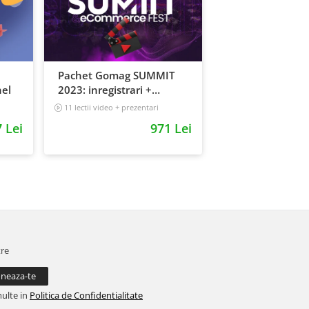
Pachet Gomag SUMMIT
el
2023: inregistrari +
prezentari
11 lectii video + prezentari
5 h 25 min
 Lei
971 Lei
tre
multe in
Politica de Confidentialitate