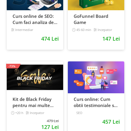
Curs online de SEO:
GoFunnel Board
Cum faci analiza de
Game
cuvinte cheie si
Intermediar
45-60 min
Incepator
castigi clienti din
474 Lei
147 Lei
Google
-73%
Kit de Black Friday
Curs online: Cum
pentru mai multe
obtii testimoniale si
vanzari in magazinul
recenzii puternice
+20 h
Incepator
SEO
tau - Curs Video
479 Lei
457 Lei
Online
127 Lei