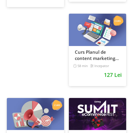
Curs Planul de
content marketing
pentru un magazin
58 min
Incepator
online
127 Lei