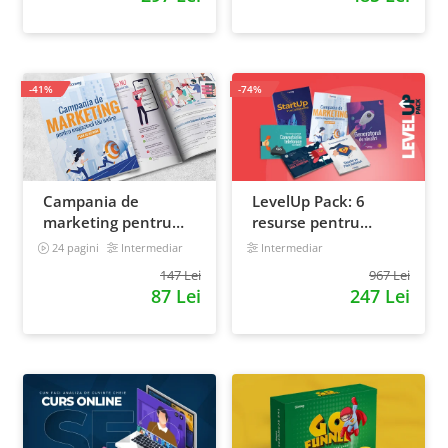
-41%
-74%
Campania de
LevelUp Pack: 6
marketing pentru
resurse pentru
magazinul tau
antreprenorii care
24 pagini
Intermediar
Intermediar
online. Plan de
vor sa isi creasca
147 Lei
967 Lei
actiune
afacerile
87 Lei
247 Lei