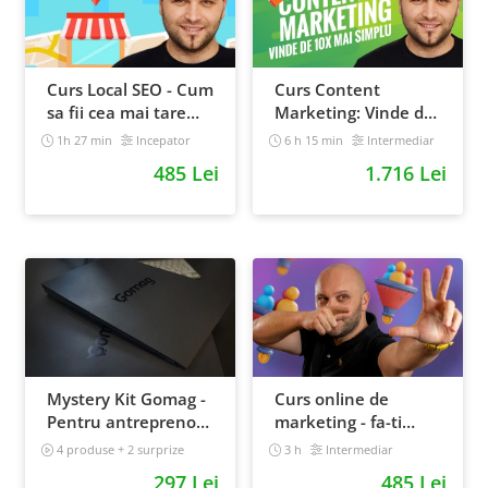
Curs Local SEO - Cum
Curs Content
sa fii cea mai tare
Marketing: Vinde de
afacere din orasul
10x mai simplu
1h 27 min
Incepator
6 h 15 min
Intermediar
tau
485 Lei
1.716 Lei
Mystery Kit Gomag -
Curs online de
Pentru antreprenorii
marketing - fa-ti
curajosi - digital
propriul sales funnel
4 produse + 2 surprize
3 h
Intermediar
Intermediar
297 Lei
485 Lei