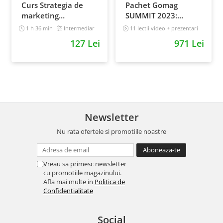
Curs Strategia de
Pachet Gomag
marketing
SUMMIT 2023:
multichannel
inregistrari +
1 h 36 min
Intermediar
11 lectii video + prezentari
prezentari
5 h 25 min
127 Lei
971 Lei
Newsletter
Nu rata ofertele si promotiile noastre
Vreau sa primesc newsletter
cu promotiile magazinului.
Afla mai multe in
Politica de
Confidentialitate
Social