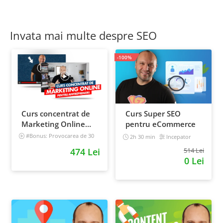
Invata mai multe despre SEO
-100%
Curs concentrat de
Curs Super SEO
Marketing Online
pentru eCommerce
pentru antreprenori
#Bonus: Provocarea de 30
2h 30 min
Incepator
de zile - Deschide un magazin
474 Lei
514 Lei
online care vinde
0 Lei
Incepator