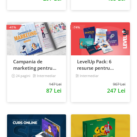
-41%
-74%
Campania de
LevelUp Pack: 6
marketing pentru
resurse pentru
magazinul tau
antreprenorii care
24 pagini
Intermediar
Intermediar
online. Plan de
vor sa isi creasca
147 Lei
967 Lei
actiune
afacerile
87 Lei
247 Lei