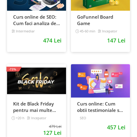
Curs online de SEO:
GoFunnel Board
Cum faci analiza de
Game
cuvinte cheie si
Intermediar
45-60 min
Incepator
castigi clienti din
474 Lei
147 Lei
Google
-73%
Kit de Black Friday
Curs online: Cum
pentru mai multe
obtii testimoniale si
vanzari in magazinul
recenzii puternice
+20 h
Incepator
SEO
tau - Curs Video
479 Lei
457 Lei
Online
127 Lei