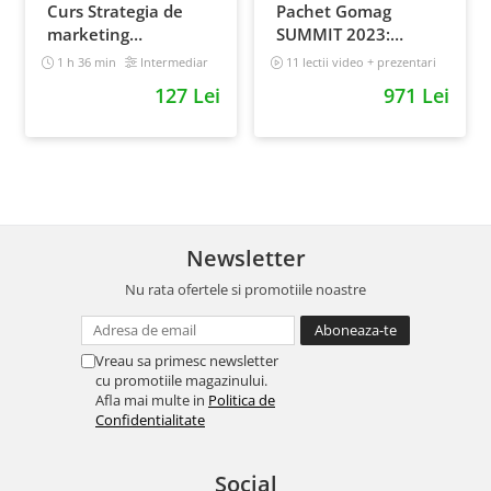
Curs Strategia de
Pachet Gomag
marketing
SUMMIT 2023:
multichannel
inregistrari +
1 h 36 min
Intermediar
11 lectii video + prezentari
prezentari
5 h 25 min
127 Lei
971 Lei
Newsletter
Nu rata ofertele si promotiile noastre
Vreau sa primesc newsletter
cu promotiile magazinului.
Afla mai multe in
Politica de
Confidentialitate
Social