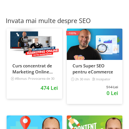
Invata mai multe despre SEO
-100%
Curs concentrat de
Curs Super SEO
Marketing Online
pentru eCommerce
pentru antreprenori
#Bonus: Provocarea de 30
2h 30 min
Incepator
de zile - Deschide un magazin
474 Lei
514 Lei
online care vinde
0 Lei
Incepator