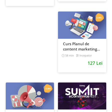
Curs Planul de
content marketing
pentru un magazin
58 min
Incepator
online
127 Lei