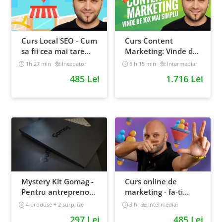
Curs Local SEO - Cum
Curs Content
sa fii cea mai tare
Marketing: Vinde de
afacere din orasul
10x mai simplu
1h 27 min
Incepator
6 h 15 min
Intermediar
tau
485 Lei
1.716 Lei
Mystery Kit Gomag -
Curs online de
Pentru antreprenorii
marketing - fa-ti
curajosi - digital
propriul sales funnel
4 produse + 2 surprize
3 h
Intermediar
Intermediar
297 Lei
485 Lei