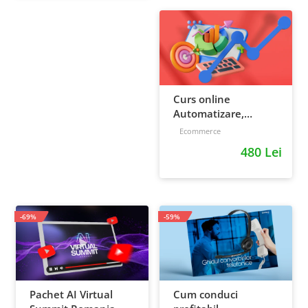
Curs online
Automatizare,
scalare si loializare:
Ecommerce
ponturi pentru
480 Lei
strategia de business
-69%
-59%
Pachet AI Virtual
Cum conduci