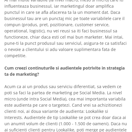
influenteaza businessul, iar marketingul doar amplifica
punctul in care se afla afacerea ta la un moment dat. Daca
businessul tau are un punctaj mic pe toate variabilele care il
compun (produs, pret, pozitionare, customer service,
operational, logistic), nu vei reusi sa iti faci businessul sa
functioneze, chiar daca esti cel mai bun marketer. Mai intai,
pune-ti la punct produsul sau serviciul, asigura-te ca satisfaci
o nevoie a clientului si adu valoare suplimentara fata de
competitie.
Cum creezi continuturile si audientele potrivite in strategia
ta de marketing?
Acum ca ai un produs sau serviciu diferentiat, sa vedem ce
poti sa faci la partea de marketing pe Social Media. La nivel
micro (unde intra Social Media), cea mai importanta variabila
este audienta pe care o targetezi. Cand vrei sa achizitionezi
clienti noi, ai doua variante de audienta: Lookalike si
Interests. Audientele de tip Lookalike se pot crea doar daca ai
un anumit volum de clienti (1.000 - 1.500 de oameni). Daca nu
ai suficienti clienti pentru Lookalike, poti merge pe audientele