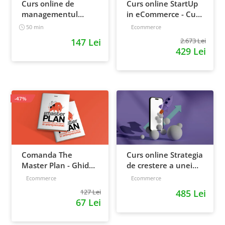
Curs online de
Curs online StartUp
managementul
in eCommerce - Cum
timpului: cum sa
deschizi un magazin
50 min
Ecommerce
prioritizezi si sa iti
online 2022
147 Lei
2.673 Lei
cresti
429 Lei
productivitatea
-47%
Comanda The
Curs online Strategia
Master Plan - Ghid
de crestere a unei
pentru antreprenori,
afaceri - de la idee, la
Ecommerce
Ecommerce
138 pagini
retentie si scalare
127 Lei
485 Lei
67 Lei