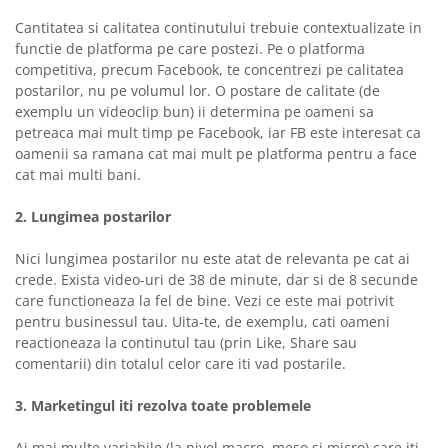
Cantitatea si calitatea continutului trebuie contextualizate in
functie de platforma pe care postezi. Pe o platforma
competitiva, precum Facebook, te concentrezi pe calitatea
postarilor, nu pe volumul lor. O postare de calitate (de
exemplu un videoclip bun) ii determina pe oameni sa
petreaca mai mult timp pe Facebook, iar FB este interesat ca
oamenii sa ramana cat mai mult pe platforma pentru a face
cat mai multi bani.
2. Lungimea postarilor
Nici lungimea postarilor nu este atat de relevanta pe cat ai
crede. Exista video-uri de 38 de minute, dar si de 8 secunde
care functioneaza la fel de bine. Vezi ce este mai potrivit
pentru businessul tau. Uita-te, de exemplu, cati oameni
reactioneaza la continutul tau (prin Like, Share sau
comentarii) din totalul celor care iti vad postarile.
3. Marketingul iti rezolva toate problemele
Ai mai multe variabile (la nivel macro, meso si micro) care iti