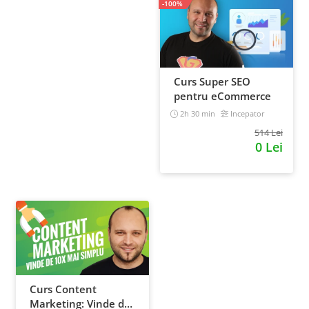
-100%
Curs Super SEO
pentru eCommerce
2h 30 min
Incepator
514 Lei
0 Lei
Curs Content
Marketing: Vinde de