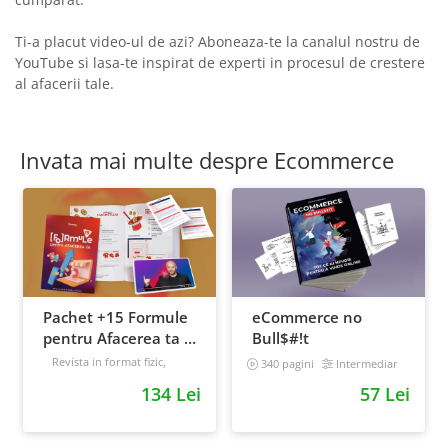
Ti-a placut video-ul de azi? Aboneaza-te la canalul nostru de
YouTube si lasa-te inspirat de experti in procesul de crestere
al afacerii tale.
Invata mai multe despre Ecommerce
Pachet +15 Formule
eCommerce no
pentru Afacerea ta +
Bull$#!t
Prompt-uri dedicate
Revista in format fizic,
340 pagini
Intermediar
livrata prin curier + Bonusuri
+ Bonusuri digitale
134 Lei
57 Lei
digitale
Intermediar