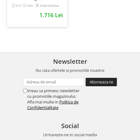
10x mai simplu
6 h 15 min
Intermediar
1.716 Lei
Newsletter
Nu rata ofertele si promotiile noastre
Vreau sa primesc newsletter
cu promotiile magazinului.
Afla mai multe in
Politica de
Confidentialitate
Social
Urmareste-ne in social media