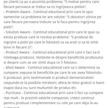
pe clienti ca au o anumita problema: “5 motive pentru care
fiecare persoana ar trebui sa isi ingrijeasca pielea”;
- Problem Aware - Continut eductional prin care le spui
oamenilor ca problema lor are solutie: “5 obiceiuri zilnice pe
care fiecare persoana trebuie sa le faca pentru ingrijirea
pielii”;
- Solution Aware - Continut educational prin care le spui ca
exista produse care le rezolva problema: “5 produse de
ingrijire a pielii pe care le folosesti ca sa arati si sa te simti
bine in fiecare zi”;
- Product Aware - Continut educational prin care ii faci sa-ti
inteleaga produsul. Vorbeste-le despre beneficiile produsului
si despre cum se vor simti dupa ce il folosesc.
- Most Aware - Continut educational care sa ii determine sa
cumpere: expune-le beneficiile pe care le vor avea folosindu-
ti produsul, prin testimoniale si product demonstration;
raspunde-le la posibile intrebari; ofera-le retur gratuit si banii
inapoi daca nu sunt multumiti de produs etc.
- Purchase - Continut educational prin care ii faci sa cumpere
mai mult - le prezinti valorile companiei; creezi continut
pentru produse complementare cu cele pe care deja le-au
cumparat.