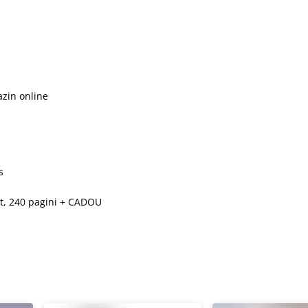
azin online
s
at, 240 pagini + CADOU