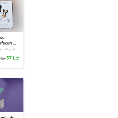
ss,
faceri &
240 pagini
oare & goal
67 Lei
 Lei
tegia de