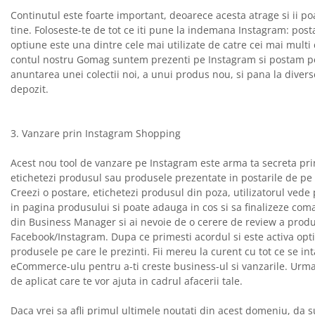
Continutul este foarte important, deoarece acesta atrage si ii p
tine. Foloseste-te de tot ce iti pune la indemana Instagram: postar
optiune este una dintre cele mai utilizate de catre cei mai multi
contul nostru Gomag suntem prezenti pe Instagram si postam pe sto
anuntarea unei colectii noi, a unui produs nou, si pana la diverse
depozit.
3. Vanzare prin Instagram Shopping
Acest nou tool de vanzare pe Instagram este arma ta secreta prin
etichetezi produsul sau produsele prezentate in postarile de pe f
Creezi o postare, etichetezi produsul din poza, utilizatorul vede 
in pagina produsului si poate adauga in cos si sa finalizeze com
din Business Manager si ai nevoie de o cerere de review a produs
Facebook/Instagram. Dupa ce primesti acordul si este activa opt
produsele pe care le prezinti. Fii mereu la curent cu tot ce se i
eCommerce-ulu pentru a-ti creste business-ul si vanzarile. Urma
de aplicat care te vor ajuta in cadrul afacerii tale.
Daca vrei sa afli primul ultimele noutati din acest domeniu, da s