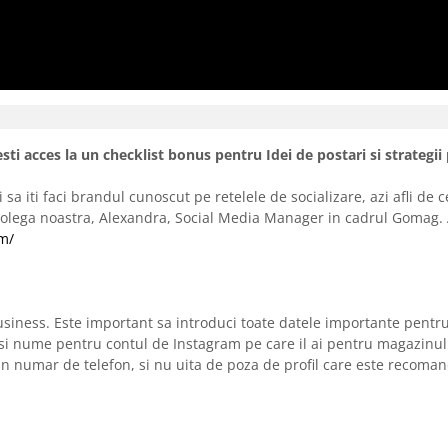
ti acces la un checklist bonus pentru Idei de postari si strategi
sa iti faci brandul cunoscut pe retelele de socializare, azi afli de c
a colega noastra, Alexandra, Social Media Manager in cadrul Gomag.
m/
usiness. Este important sa introduci toate datele importante pentru 
lasi nume pentru contul de Instagram pe care il ai pentru magazinul
un numar de telefon, si nu uita de poza de profil care este recoman