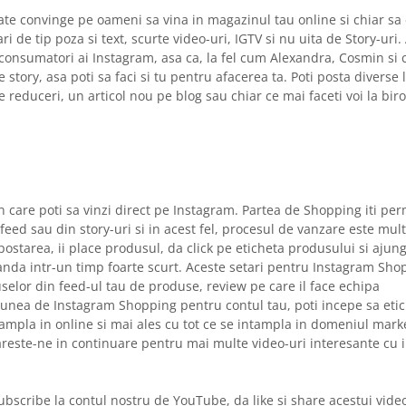
oate convinge pe oameni sa vina in magazinul tau online si chiar s
i de tip poza si text, scurte video-uri, IGTV si nu uita de Story-uri.
 consumatori ai Instagram, asa ca, la fel cum Alexandra, Cosmin si 
ry, asa poti sa faci si tu pentru afacerea ta. Poti posta diverse l
 reduceri, un articol nou pe blog sau chiar ce mai faceti voi la bir
 care poti sa vinzi direct pe Instagram. Partea de Shopping iti per
eed sau din story-uri si in acest fel, procesul de vanzare este mul
postarea, ii place produsul, da click pe eticheta produsului si ajunge
anda intr-un timp foarte scurt. Aceste setari pentru Instagram Sho
elor din feed-ul tau de produse, review pe care il face echipa
iunea de Instagram Shopping pentru contul tau, poti incepe sa etic
ntampla in online si mai ales cu tot ce se intampla in domeniul marke
reste-ne in continuare pentru mai multe video-uri interesante cu i
ubscribe la contul nostru de YouTube, da like si share acestui video