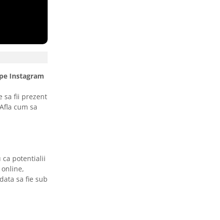
i pe Instagram
e sa fii prezent
 Afla cum sa
ca potentialii
 online,
data sa fie sub