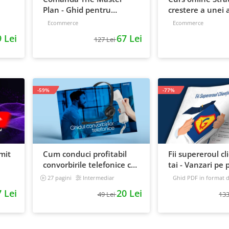
Plan - Ghid pentru
crestere a unei a
antreprenori, 138 pagini
de la idee, la ret
Ecommerce
Ecommerce
scalare
 Lei
67 Lei
127 Lei
-59%
-77%
mit
Cum conduci profitabil
Fii supereroul cl
convorbirile telefonice cu
tai - Vanzari pe p
e
clientii
automat
27 pagini
Intermediar
Ghid PDF in format di
16 pagini
Avansat
 Lei
20 Lei
49 Lei
133