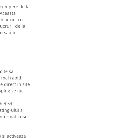
a cumpere de la
 Aceasta
chiar noi cu
ucruri, de la
ou sau in
mite sa
t mai rapid.
 direct in site
pping se fac
hetezi
ting-ului si
nformatii usor
 si activeaza