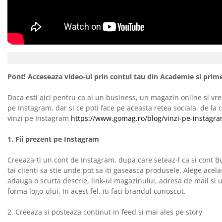
Pont! Acceseaza video-ul prin contul tau din Academie si primes
Daca esti aici pentru ca ai un business, un magazin online si vrei 
pe Instagram, dar si ce poti face pe aceasta retea sociala, de l
vinzi pe Instagram
https://www.gomag.ro/blog/vinzi-pe-instagra
1. Fii prezent pe Instagram
Creeaza-ti un cont de Instagram, dupa care seteaz-l ca si cont B
tai clienti sa stie unde pot sa iti gaseasca produsele. Alege ace
adauga o scurta descrie, link-ul magazinului, adresa de mail si 
forma logo-ului. In acest fel, iti faci brandul cunoscut.
2. Creeaza si posteaza continut in feed si mai ales pe story