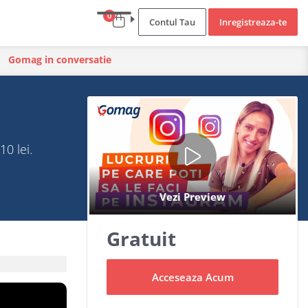
0
Contul Tau
Inregistreaza-te
Gomag in conversatie
0 lei.
Gratuit
Acceseaza Acum