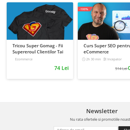
-100%
Tricou Super Gomag - Fii
Curs Super SEO pentr
Supereroul Clientilor Tai
eCommerce
Ecommerce
2h 30 min
Incepator
74 Lei
514 Lei
Newsletter
Nu rata ofertele si promotiile noas