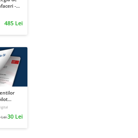
faceri -
entie si
485 Lei
ientilor
ilot
gital
30 Lei
 Lei