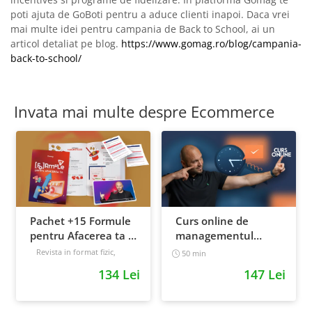
poti ajuta de GoBoti pentru a aduce clienti inapoi. Daca vrei
mai multe idei pentru campania de Back to School, ai un
articol detaliat pe blog.
https://www.gomag.ro/blog/campania-
back-to-school/
Invata mai multe despre Ecommerce
Pachet +15 Formule
Curs online de
pentru Afacerea ta +
managementul
Prompt-uri dedicate
timpului: cum sa
Revista in format fizic,
50 min
livrata prin curier + Bonusuri
+ Bonusuri digitale
prioritizezi si sa iti
134 Lei
147 Lei
digitale
cresti
Intermediar
productivitatea