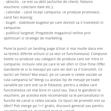
- obiectiv - ce vrei sa obtii (achizitie de clienti, folosire
vouchere, colectare date etc.);
- calendar - cand incepi campania, ce produse promovezi,
cand faci teasing;
- buget - stabileste bugetul pe care doresti sa il investesti in
campanie;
- publicul targetat; Pregateste magazinul online prin
optimizari si strategii de marketing.
Pune la punct un landing page (chiar si mai multe daca vrei
sa testezi diferite actiuni si sa vezi ce functioneaza). Compune
listele cu produse sau categorii de produse care vor intra in
campanie, inclusiv cele pe care le vei oferi in One-Time Offer.
Gandeste-te si la mesajul pe care vei dori sa il transmiti. Ce
tactici vei folosi? Mai exact, pe ce canale si retele sociale va
rula campania ta? Mergi cu acelasi tip de mesaje pe toate
canalele pe care vrei sa le folosesti, pentru a vedea care
functioneaza cel mai bine in cazul tau. Daca te gandesti la
vouchere, pe acestea este recomandat sa le personalizezi in
functie de canal si retea sociala. Ce tipuri de promotii vrei sa
oferi? Poti merge pe 1+1 gratis, discount general sau pentru
anumite produse, transport gratuit, upsell.