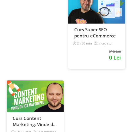
Curs Super SEO
pentru eCommerce
2h 30 min
Incepator
515 Lei
0 Lei
Curs Content
Marketing: Vinde de
10x mai simplu
6 h 15 min
Intermediar