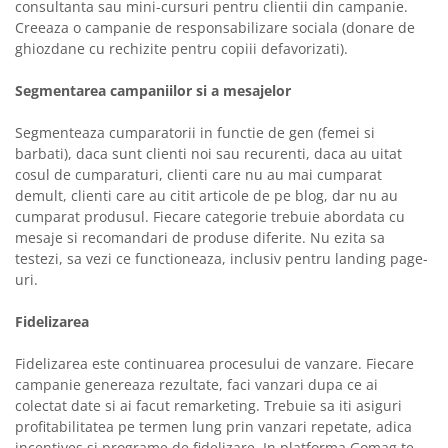
consultanta sau mini-cursuri pentru clientii din campanie.
Creeaza o campanie de responsabilizare sociala (donare de
ghiozdane cu rechizite pentru copiii defavorizati).
Segmentarea campaniilor si a mesajelor
Segmenteaza cumparatorii in functie de gen (femei si
barbati), daca sunt clienti noi sau recurenti, daca au uitat
cosul de cumparaturi, clienti care nu au mai cumparat
demult, clienti care au citit articole de pe blog, dar nu au
cumparat produsul. Fiecare categorie trebuie abordata cu
mesaje si recomandari de produse diferite. Nu ezita sa
testezi, sa vezi ce functioneaza, inclusiv pentru landing page-
uri.
Fidelizarea
Fidelizarea este continuarea procesului de vanzare. Fiecare
campanie genereaza rezultate, faci vanzari dupa ce ai
colectat date si ai facut remarketing. Trebuie sa iti asiguri
profitabilitatea pe termen lung prin vanzari repetate, adica
incentives si programe de fidelizare. In platforma Gomag te