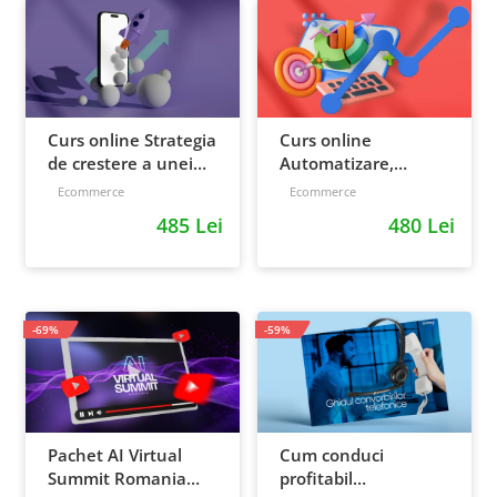
Curs online Strategia
Curs online
de crestere a unei
Automatizare,
afaceri - de la idee, la
scalare si loializare:
Ecommerce
Ecommerce
retentie si scalare
ponturi pentru
485 Lei
480 Lei
strategia de business
-69%
-59%
Pachet AI Virtual
Cum conduci
Summit Romania
profitabil