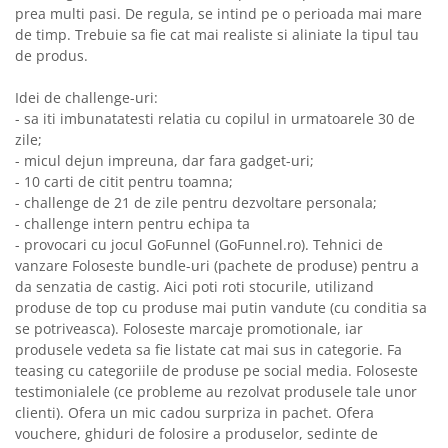
prea multi pasi. De regula, se intind pe o perioada mai mare
de timp. Trebuie sa fie cat mai realiste si aliniate la tipul tau
de produs.
Idei de challenge-uri:
- sa iti imbunatatesti relatia cu copilul in urmatoarele 30 de
zile;
- micul dejun impreuna, dar fara gadget-uri;
- 10 carti de citit pentru toamna;
- challenge de 21 de zile pentru dezvoltare personala;
- challenge intern pentru echipa ta
- provocari cu jocul GoFunnel (GoFunnel.ro). Tehnici de
vanzare Foloseste bundle-uri (pachete de produse) pentru a
da senzatia de castig. Aici poti roti stocurile, utilizand
produse de top cu produse mai putin vandute (cu conditia sa
se potriveasca). Foloseste marcaje promotionale, iar
produsele vedeta sa fie listate cat mai sus in categorie. Fa
teasing cu categoriile de produse pe social media. Foloseste
testimonialele (ce probleme au rezolvat produsele tale unor
clienti). Ofera un mic cadou surpriza in pachet. Ofera
vouchere, ghiduri de folosire a produselor, sedinte de