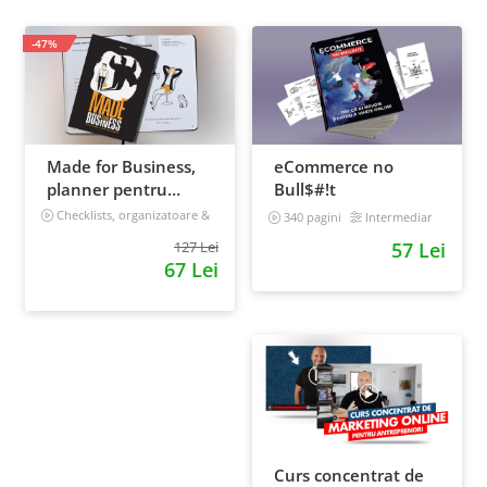
-47%
Made for Business,
eCommerce no
planner pentru
Bull$#!t
afaceri & viata,
Checklists, organizatoare &
340 pagini
Intermediar
goal tracker
nedatat, 240 pagini
127 Lei
57 Lei
67 Lei
Curs concentrat de