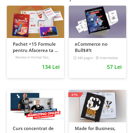
Pachet +15 Formule
eCommerce no
pentru Afacerea ta +
Bull$#!t
Prompt-uri dedicate
Revista in format fizic,
340 pagini
Intermediar
livrata prin curier + Bonusuri
+ Bonusuri digitale
134 Lei
57 Lei
digitale
Intermediar
-47%
Curs concentrat de
Made for Business,