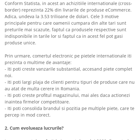
Conform Statista, in acest an achizitiile internationale (cross-
border) reprezinta 22% din livrarile de produse eCommerce.
Adica, undeva la 3.53 trilioane de dolari. Cele 3 motive
principale pentru care oamenii cumpara din alte tari sunt
preturile mai scazute, faptul ca produsele respective sunt
indisponibile in tarile lor si faptul ca in acest fel pot gasi
produse unice.
Prin urmare, comertul electronic pe pietele internationale iti
prezinta o multime de avantaje:
- Iti poti creste vanzarile substantial, accesand piete complet
noi.
- Iti poti largi plaja de clienti pentru tipuri de produse care nu
au atat de multa cerere in Romania.
- Iti poti creste profitul magazinului, mai ales daca actionezi
inaintea firmelor competitoare.
- Iti poti consolida brandul si pozitia pe multiple piete, care te
percep in mod corect.
2. Cum evolueaza lucrurile?