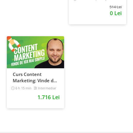
514 Lei
0 Lei
Curs Content
Marketing: Vinde de
10x mai simplu
6 h 15 min
Intermediar
1.716 Lei