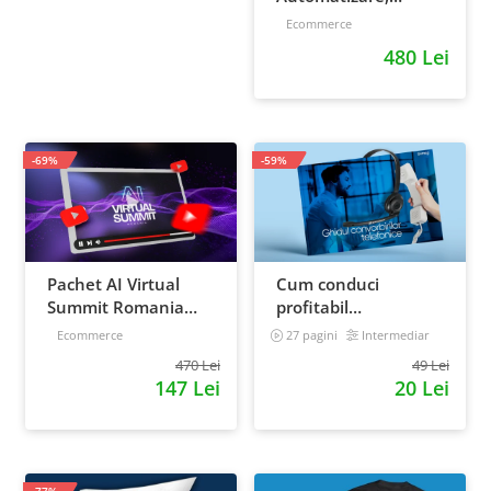
scalare si loializare:
Ecommerce
ponturi pentru
480 Lei
strategia de business
-69%
-59%
Pachet AI Virtual
Cum conduci
Summit Romania
profitabil
2026: inregistrari +
convorbirile
Ecommerce
27 pagini
Intermediar
materiale extra
telefonice cu clientii
470 Lei
49 Lei
147 Lei
20 Lei