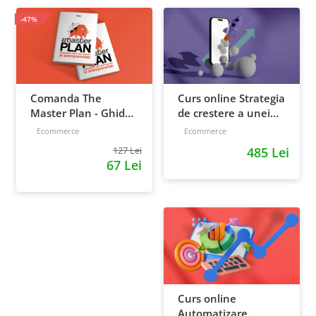
-47%
Comanda The
Curs online Strategia
Master Plan - Ghid
de crestere a unei
pentru antreprenori,
afaceri - de la idee, la
Ecommerce
Ecommerce
138 pagini
retentie si scalare
127 Lei
485 Lei
67 Lei
Curs online
Automatizare,