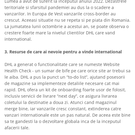
Lumea a avut de suferit la inceputul anului 2022. Dezastrele
teritoriale si sfarsitul pandemiei au dus la o scadere a
vanzarilor. In Europa de Vest vanzarile cross-border au
crescut. Aceeasi situatie nu se repeta si pe piata din Romania.
La jumatatea lunii octombrie a acestui an, se poate observa o
crestere foarte mare la nivelul clientilor DHL care vand
international.
3. Resurse de care ai nevoie pentru a vinde international
DHL a generat o functionalitate care se numeste Website
Health Check - un sumar de bife pe care orice site ar trebui sa
le aiba. DHL a pus la punct un “to-do list”, ajutand posesorii
de magazine sa implementeze detaliile necesare cat mai
rapid. DHL ofera un kit de onboarding foarte usor de folosit,
inclusiv servicii de livrare “next day”, ce asigura livrarea
coletului la destinatie a doua zi. Atunci cand magazinul
merge bine, iar vanzarile cresc constant, extinderea catre
vanzari internationale este un pas natural. De aceea este bine
sa te gandesti la o dezvoltare globala inca de la inceputul
afacerii tale.