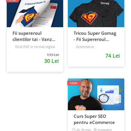
-77%
Fii supereroul
Tricou Super Gomag
clientilor tai - Vanzari
- Fii Supereroul
pe pilot automat
Clientilor Tai
Ghid PDF in format digital
Ecommerce
16 pagini
Avansat
133 Lei
74 Lei
30 Lei
-100%
Curs Super SEO
pentru eCommerce
2h 30 min
Incepator