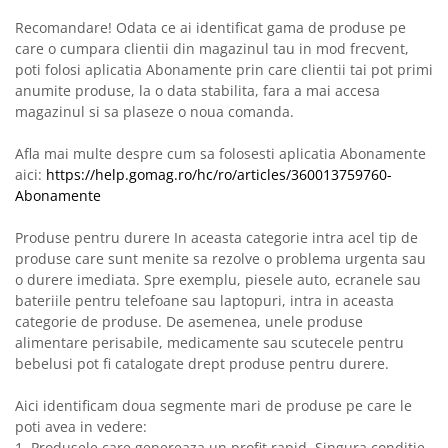
Recomandare! Odata ce ai identificat gama de produse pe
care o cumpara clientii din magazinul tau in mod frecvent,
poti folosi aplicatia Abonamente prin care clientii tai pot primi
anumite produse, la o data stabilita, fara a mai accesa
magazinul si sa plaseze o noua comanda.
Afla mai multe despre cum sa folosesti aplicatia Abonamente
aici:
https://help.gomag.ro/hc/ro/articles/360013759760-
Abonamente
Produse pentru durere In aceasta categorie intra acel tip de
produse care sunt menite sa rezolve o problema urgenta sau
o durere imediata. Spre exemplu, piesele auto, ecranele sau
bateriile pentru telefoane sau laptopuri, intra in aceasta
categorie de produse. De asemenea, unele produse
alimentare perisabile, medicamente sau scutecele pentru
bebelusi pot fi catalogate drept produse pentru durere.
Aici identificam doua segmente mari de produse pe care le
poti avea in vedere:
1. Produsele care genereaza un profit rapid. Singura conditie