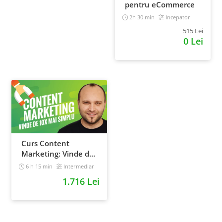
pentru eCommerce
2h 30 min
Incepator
515 Lei
0 Lei
Curs Content
Marketing: Vinde de
10x mai simplu
6 h 15 min
Intermediar
1.716 Lei