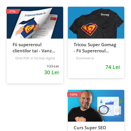
-77%
Fii supereroul
Tricou Super Gomag
clientilor tai - Vanzari
- Fii Supereroul
pe pilot automat
Clientilor Tai
Ghid PDF in format digital
Ecommerce
16 pagini
Avansat
133 Lei
74 Lei
30 Lei
-100%
Curs Super SEO