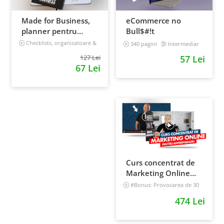
Made for Business,
eCommerce no
planner pentru
Bull$#!t
afaceri & viata,
Checklists, organizatoare &
340 pagini
Intermediar
goal tracker
nedatat, 240 pagini
127 Lei
57 Lei
67 Lei
Curs concentrat de
Marketing Online
pentru antreprenori
#Bonus: Provocarea de 30
de zile - Deschide un magazin
474 Lei
online care vinde
Incepator