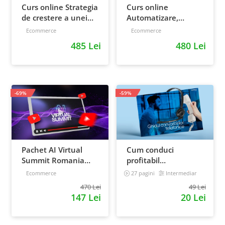
Curs online Strategia
Curs online
de crestere a unei
Automatizare,
afaceri - de la idee, la
scalare si loializare:
Ecommerce
Ecommerce
retentie si scalare
ponturi pentru
485 Lei
480 Lei
strategia de business
-69%
-59%
Pachet AI Virtual
Cum conduci
Summit Romania
profitabil
2026: inregistrari +
convorbirile
Ecommerce
27 pagini
Intermediar
materiale extra
telefonice cu clientii
470 Lei
49 Lei
147 Lei
20 Lei