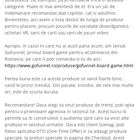
categorie. Poate iti mai amintesti de el. Era un joc de
indemanare recomandat atat copiilor, cat si adultilor.
Bineinteles, aici avem o lista destul de lunga de produse
pentru placere, precum jocurile de societate (boardgames),
ochelari VR, serii de carti sau serii de jocuri video.
Apropo, in cazul in care nu ai auzit pana acum, am lansat
GoFunnel, primul board game pentru eCommerce din
Romania, pe care il poti comanda si tu de aici:
https://www.gofunnel.ro/produse/gofunnel-board-game.html
Partea buna este ca aceste produse se vand foarte bine…
cand le prinzi trendul. Din pacate, trendul, de cele mai multe
ori, este de scurta durata.
Recomandare! Daca alegi sa vinzi produse de trend, poti opta
pentru o promovare agresiva in sezonul lor. Acest lucru iti
permite sa iti construiesti o audienta spre care sa vinzi alte
produse in sezonul urmator. Daca esti client Gomag, poti
folosi aplicatia OTO (One-Time Offer) si sa adaugi produse
speciale, la preturi speciale in pagina de Checkout. Acest