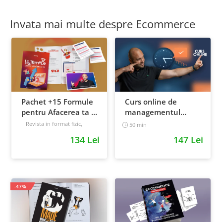
Invata mai multe despre Ecommerce
Pachet +15 Formule
Curs online de
pentru Afacerea ta +
managementul
Prompt-uri dedicate
timpului: cum sa
Revista in format fizic,
50 min
livrata prin curier + Bonusuri
+ Bonusuri digitale
prioritizezi si sa iti
134 Lei
147 Lei
digitale
cresti
Intermediar
productivitatea
-47%