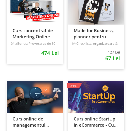
Curs concentrat de
Made for Business,
Marketing Online
planner pentru
pentru antreprenori
afaceri & viata,
#Bonus: Provocarea de 30
Checklists, organizatoare &
de zile - Deschide un magazin
goal tracker
nedatat, 240 pagini
474 Lei
127 Lei
online care vinde
67 Lei
Incepator
-84%
Curs online de
Curs online StartUp
managementul
in eCommerce - Cum
timpului: cum sa
deschizi un magazin