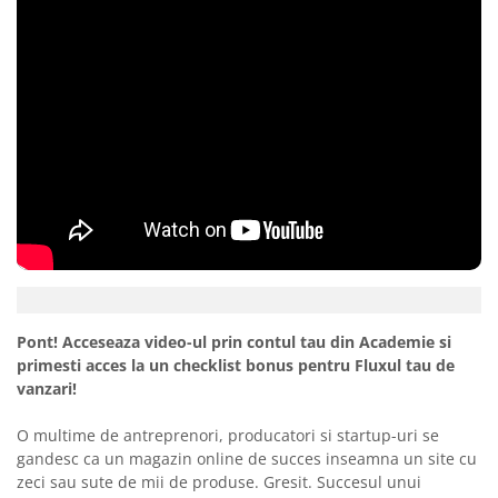
Pont! Acceseaza video-ul prin contul tau din Academie si
primesti acces la un checklist bonus pentru Fluxul tau de
vanzari!
O multime de antreprenori, producatori si startup-uri se
gandesc ca un magazin online de succes inseamna un site cu
zeci sau sute de mii de produse. Gresit. Succesul unui