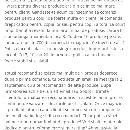
livrare pentru diverse produse era din ce in ce mai mare
pentru client. Gandeste-te acum ce inseamna sa comanzi
produse pentru copii: de foarte multe ori clientii le comanda
drept cadou pentru copiii lor sau pentru copiii altora. La scurt
timp, Danut a revenit la numarul initial de produse, carora li
s-au adaugat momentan inca 3. Cu doar 10 produse pe site,
lunar, are peste 700 de comenzi in magazin. Ce inveti de aici?
Poti sa incepi chiar si cu un singur produs, important este sa
incepi. Cu 7, 10 sau 20 de produse poti sa ai un business
foarte stabil si scalabil.
Totusi recomand sa existe mai mult de 1 produs deoarece
dupa o prima comanda, tu poti seta un email sa mearga la 2
saptamani, cu alte recomandari de alte produse. Dupa
urmatoarea achizitie, un alt email sau Gobot ii trimite
clientului urmatoarea recomandare. In acest fel ai un proces
continuu de vanzare si lucrurile pot fi scalate. Orice magazin
e profitabil atunci cand clientii se intorc, vin din campaniile
de email marketing si din recomandari. Chiar poti sa vinzi
online cu un numar limitat de produse! Vrei si alte materiale
dedicate pentru eCommerce si marketing? Aboneaza-te la