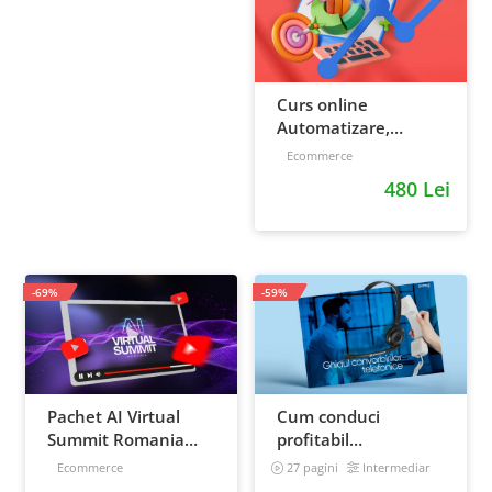
Curs online
Automatizare,
scalare si loializare:
Ecommerce
ponturi pentru
480 Lei
strategia de business
-69%
-59%
Pachet AI Virtual
Cum conduci
Summit Romania
profitabil
2026: inregistrari +
convorbirile
Ecommerce
27 pagini
Intermediar
materiale extra
telefonice cu clientii