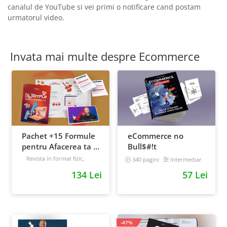
canalul de YouTube si vei primi o notificare cand postam
urmatorul video.
Invata mai multe despre Ecommerce
Pachet +15 Formule
eCommerce no
pentru Afacerea ta +
Bull$#!t
Prompt-uri dedicate
Revista in format fizic,
340 pagini
Intermediar
livrata prin curier + Bonusuri
+ Bonusuri digitale
134 Lei
57 Lei
digitale
Intermediar
-47%