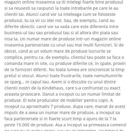
magazin online inseamna sa iti intelegi foarte bine produsul
si sa reusesti sa raspunzi la toate intrebarile pe care le au
clientii tai. Atunci cand vor sa inteleaga cum se foloseste
produsul, tu sa vii cu idei noi. Sau, de exemplu, cand au
diferite obiectii, cand vor sa vada care este diferenta intre
business-ul tau sau produsul tau si al altora din piata sau
nisa ta. Un numar mare de produse intr-un magazin online
inseamna parteneriate cu unul sau mai multi furnizori. Si de
obicei, cand ai un volum mare de produse lucrurile se
complica, pentru ca, de exemplu, clientul tau poate sa faca o
comanda mare in site, cu produse diferite ce, in spate, provin
de la furnizori diferiti. Nu toata lumea are sincronizat la timp
pretul si stocul. Atunci toate frustrarile, toate nemultumirile
se sparg… in capul tau. Avem si o discutie cu unul dintre
clientii nostri de la Kindehaus, care s-a confruntat cu exact
aceasta provocare. Danut a inceput cu un numar limitat de
produse. El este producator de mobilier pentru copii. A
inceput cu aproximativ 7 produse, dupa care, manat de acest
impuls de a avea un numar mare de produse, a inceput sa
faca parteneriate si in foarte scurt timp a ajuns de la 7 la
peste 15.000 de produse. Asa a inceput sa primeasca comenzi
pe care nu le putea onora, sau nu in intregime, iar timpul de