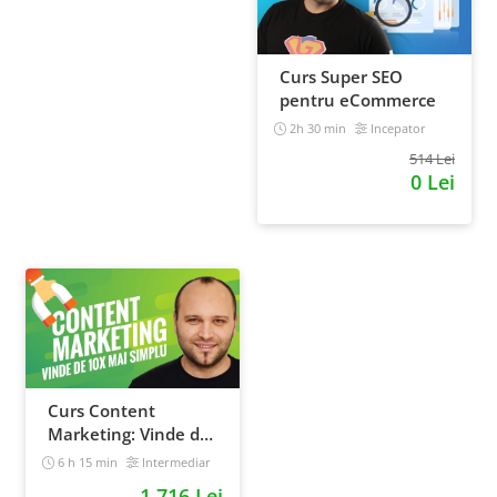
Curs Super SEO
pentru eCommerce
2h 30 min
Incepator
514 Lei
0 Lei
Curs Content
Marketing: Vinde de
10x mai simplu
6 h 15 min
Intermediar
1.716 Lei