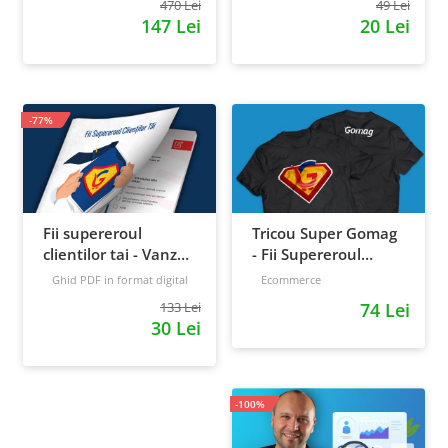
470 Lei
49 Lei
147 Lei
20 Lei
-77%
Fii supereroul
Tricou Super Gomag
clientilor tai - Vanzari
- Fii Supereroul
pe pilot automat
Clientilor Tai
Ghid PDF in format digital
Ecommerce
16 pagini
Avansat
133 Lei
74 Lei
30 Lei
-100%