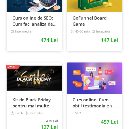
Curs online de SEO:
GoFunnel Board
Cum faci analiza de
Game
cuvinte cheie si
Intermediar
45-60 min
Incepator
castigi clienti din
474 Lei
147 Lei
Google
-73%
Kit de Black Friday
Curs online: Cum
pentru mai multe
obtii testimoniale si
vanzari in magazinul
recenzii puternice
+20 h
Incepator
SEO
tau - Curs Video
479 Lei
457 Lei
Online
127 Lei