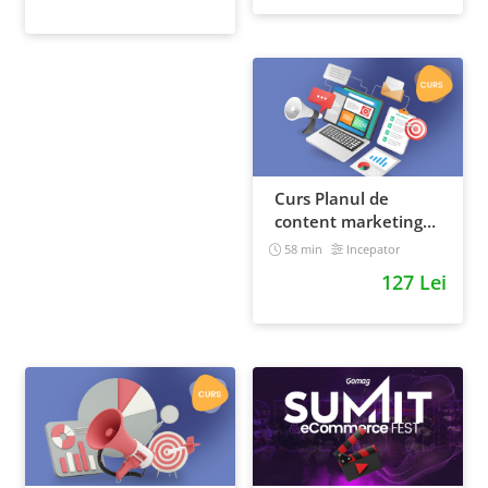
Curs Planul de
content marketing
pentru un magazin
58 min
Incepator
online
127 Lei