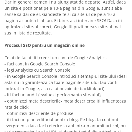
Dar in general oamenii nu ajung atat de departe. Astfel, daca
un site e pozitionat pe a 10-a pagina din Google, sunt slabe
sanse sa dai de el. Gandeste-te si ca site-ul de pe a 10-a
pagina ar putea fi al tau. Ei bine, aici intervine SEO! Daca iti
optimizezi site-ul corect, Google iti pozitioneaza site-ul mai
sus in lista de rezultate.
Procesul SEO pentru un magazin online
Ce ai de facut: iti creezi un cont de Google Analytics
- faci cont in Google Search Console
- legi Analytics cu Search Console
- in Google Search Console introduci sitemap-ul site-ului (desi
asta nu iti garanteaza ca toate paginile site-ului tau vor fi
indexat in Google, asa ca ai nevoie de backlink-uri)
- iti faci un audit (evaluezi performanta site-ului);
- optimizezi meta descrierile- meta descrierea iti influenteaza
rata de click;
- optimizezi descrierile de produse;
- iti faci un plan editorial pentru blog. Pe blog, fa continut
evergreen - daca faci referire la ani intr-un anumit articol, nu
scrie respectivul an in URL, ci doar in textul din articol. Aici