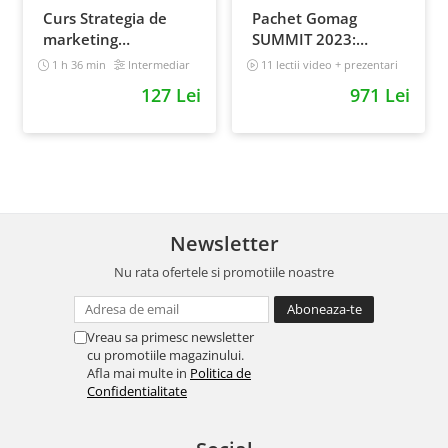
Curs Strategia de
Pachet Gomag
marketing
SUMMIT 2023:
multichannel
inregistrari +
1 h 36 min
Intermediar
11 lectii video + prezentari
prezentari
5 h 25 min
127 Lei
971 Lei
Newsletter
Nu rata ofertele si promotiile noastre
Vreau sa primesc newsletter
cu promotiile magazinului.
Afla mai multe in
Politica de
Confidentialitate