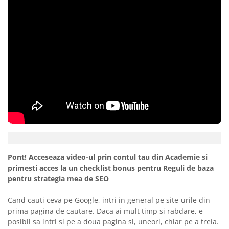
Pont! Acceseaza video-ul prin contul tau din Academie si
primesti acces la un checklist bonus pentru Reguli de baza
pentru strategia mea de SEO
Cand cauti ceva pe Google, intri in general pe site-urile din
prima pagina de cautare. Daca ai mult timp si rabdare, e
posibil sa intri si pe a doua pagina si, uneori, chiar pe a treia.