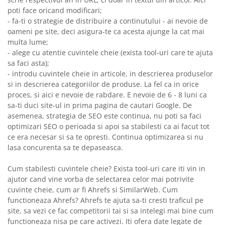
poti face oricand modificari;
- fa-ti o strategie de distribuire a continutului - ai nevoie de
oameni pe site, deci asigura-te ca acesta ajunge la cat mai
multa lume;
- alege cu atentie cuvintele cheie (exista tool-uri care te ajuta
sa faci asta);
- introdu cuvintele cheie in articole, in descrierea produselor
si in descrierea categoriilor de produse. La fel ca in orice
proces, si aici e nevoie de rabdare. E nevoie de 6 - 8 luni ca
sa-ti duci site-ul in prima pagina de cautari Google. De
asemenea, strategia de SEO este continua, nu poti sa faci
optimizari SEO o perioada si apoi sa stabilesti ca ai facut tot
ce era necesar si sa te opresti. Continua optimizarea si nu
lasa concurenta sa te depaseasca.
Cum stabilesti cuvintele cheie? Exista tool-uri care iti vin in
ajutor cand vine vorba de selectarea celor mai potrivite
cuvinte cheie, cum ar fi Ahrefs si SimilarWeb. Cum
functioneaza Ahrefs? Ahrefs te ajuta sa-ti cresti traficul pe
site, sa vezi ce fac competitorii tai si sa intelegi mai bine cum
functioneaza nisa pe care activezi. Iti ofera date legate de