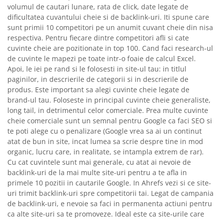
volumul de cautari lunare, rata de click, date legate de
dificultatea cuvantului cheie si de backlink-uri. Iti spune care
sunt primii 10 competitori pe un anumit cuvant cheie din nisa
respectiva. Pentru fiecare dintre competitori afli si cate
cuvinte cheie are pozitionate in top 100. Cand faci research-ul
de cuvinte le mapezi pe toate intr-o foaie de calcul Excel.
Apoi, le iei pe rand si le folosesti in site-ul tau: in titlul
paginilor, in descrierile de categorii si in descrierile de
produs. Este important sa alegi cuvinte cheie legate de
brand-ul tau. Foloseste in principal cuvinte cheie generaliste,
long tail, in detrimentul celor comerciale. Prea multe cuvinte
cheie comerciale sunt un semnal pentru Google ca faci SEO si
te poti alege cu o penalizare (Google vrea sa ai un continut
atat de bun in site, incat lumea sa scrie despre tine in mod
organic, lucru care, in realitate, se intampla extrem de rar).
Cu cat cuvintele sunt mai generale, cu atat ai nevoie de
backlink-uri de la mai multe site-uri pentru a te afla in
primele 10 pozitii in cautarile Google. In Ahrefs vezi si ce site-
uri trimit backlink-uri spre competitorii tai. Legat de campania
de backlink-uri, e nevoie sa faci in permanenta actiuni pentru
ca alte site-uri sa te promoveze. Ideal este ca site-urile care