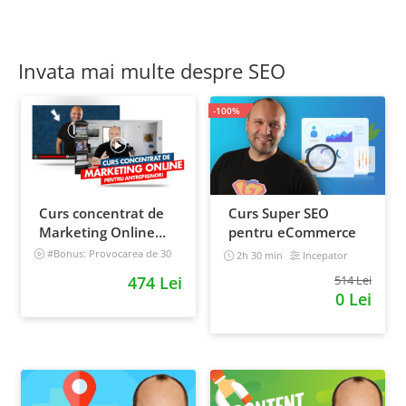
Invata mai multe despre SEO
-100%
Curs concentrat de
Curs Super SEO
Marketing Online
pentru eCommerce
pentru antreprenori
#Bonus: Provocarea de 30
2h 30 min
Incepator
de zile - Deschide un magazin
474 Lei
514 Lei
online care vinde
0 Lei
Incepator