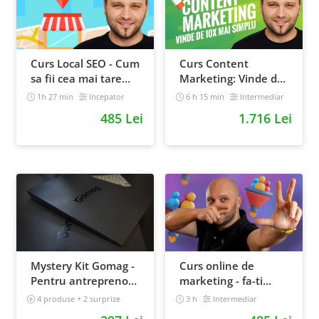
Curs Local SEO - Cum
Curs Content
sa fii cea mai tare
Marketing: Vinde de
afacere din orasul
10x mai simplu
1h 27 min
Incepator
6 h 15 min
Intermediar
tau
485 Lei
1.716 Lei
Mystery Kit Gomag -
Curs online de
Pentru antreprenorii
marketing - fa-ti
curajosi - digital
propriul sales funnel
4 produse + 2 surprize
3 h
Intermediar
Intermediar