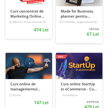
Curs concentrat de
Made for Business,
Marketing Online
planner pentru
pentru antreprenori
afaceri & viata,
#Bonus: Provocarea de 30
Checklists, organizatoare &
de zile - Deschide un magazin
goal tracker
nedatat, 240 pagini
474 Lei
127 Lei
online care vinde
67 Lei
Incepator
-84%
Curs online de
Curs online StartUp
managementul
in eCommerce - Cum
timpului: cum sa
deschizi un magazin
50 min
Ecommerce
prioritizezi si sa iti
online 2022
147 Lei
2.673 Lei
cresti
429 Lei