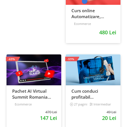
Curs online
Automatizare,
scalare si loializare:
Ecommerce
ponturi pentru
480 Lei
strategia de business
-69%
-59%
Pachet AI Virtual
Cum conduci
Summit Romania
profitabil
2026: inregistrari +
convorbirile
Ecommerce
27 pagini
Intermediar
materiale extra
telefonice cu clientii
470 Lei
49 Lei
147 Lei
20 Lei