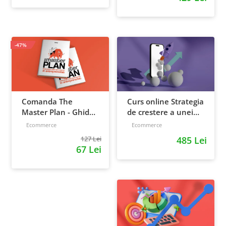
productivitatea
-47%
Comanda The
Curs online Strategia
Master Plan - Ghid
de crestere a unei
pentru antreprenori,
afaceri - de la idee, la
Ecommerce
Ecommerce
138 pagini
retentie si scalare
127 Lei
485 Lei
67 Lei