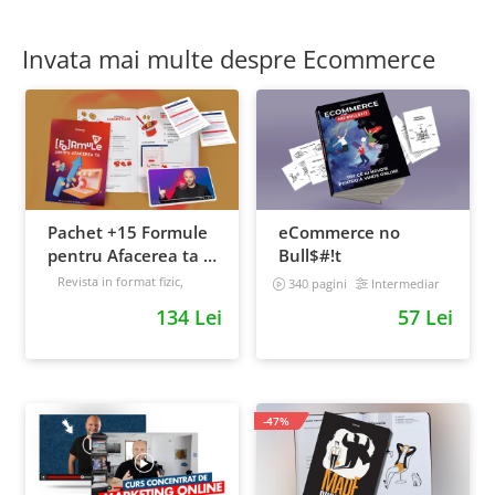
Invata mai multe despre Ecommerce
Pachet +15 Formule
eCommerce no
pentru Afacerea ta +
Bull$#!t
Prompt-uri dedicate
Revista in format fizic,
340 pagini
Intermediar
livrata prin curier + Bonusuri
+ Bonusuri digitale
134 Lei
57 Lei
digitale
Intermediar
-47%