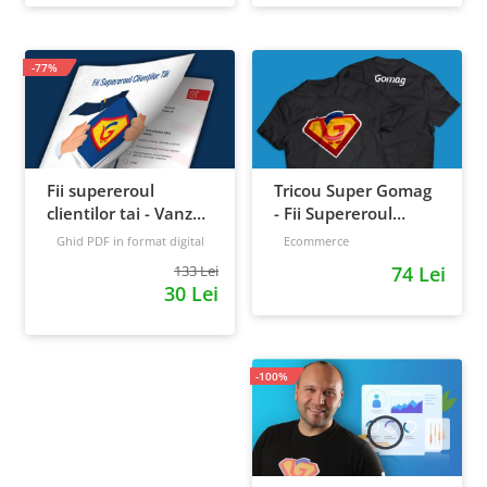
-77%
Fii supereroul
Tricou Super Gomag
clientilor tai - Vanzari
- Fii Supereroul
pe pilot automat
Clientilor Tai
Ghid PDF in format digital
Ecommerce
16 pagini
Avansat
133 Lei
74 Lei
30 Lei
-100%