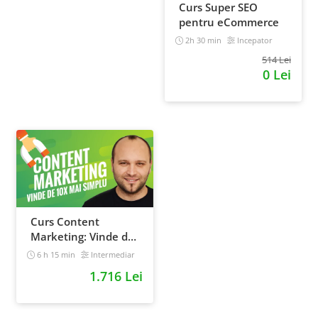
Curs Super SEO
pentru eCommerce
2h 30 min
Incepator
514 Lei
0 Lei
Curs Content
Marketing: Vinde de
10x mai simplu
6 h 15 min
Intermediar
1.716 Lei