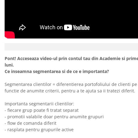
Pont! Acceseaza video-ul prin contul tau din Academie si prime
luni.
Ce inseamna segmentarea si de ce e importanta?
Segmentarea clientilor = diferentierea portofoliului de clienti pe 
functie de anumite criterii, pentru a te ajuta sa ii tratezi diferit.
Importanta segmentarii clientilor:
- fiecare grup poate fi tratat separat
- promotii valabile doar pentru anumite grupuri
- flow de comanda diferit
- rasplata pentru grupurile active