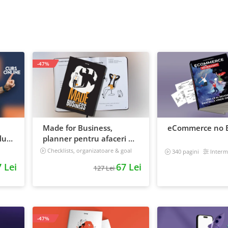
-47%
Made for Business,
eCommerce no B
ui:
planner pentru afaceri &
 iti
viata, nedatat, 240 pagini
Checklists, organizatoare & goal
340 pagini
Interm
tracker
 Lei
67 Lei
127 Lei
-47%