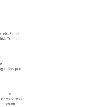
e etc. Se pot
CRM. Trebuie
le se pot
-urilor, poti
te pentru
i de valoarea x
u discount