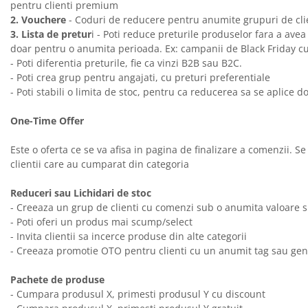
pentru clienti premium
2. Vouchere
- Coduri de reducere pentru anumite grupuri de clien
3. Lista de pretur
i - Poti reduce preturile produselor fara a avea
doar pentru o anumita perioada. Ex: campanii de Black Friday cu p
- Poti diferentia preturile, fie ca vinzi B2B sau B2C.
- Poti crea grup pentru angajati, cu preturi preferentiale
- Poti stabili o limita de stoc, pentru ca reducerea sa se aplice
One-Time Offer
Este o oferta ce se va afisa in pagina de finalizare a comenzii. Se
clientii care au cumparat din categoria
Reduceri sau Lichidari de stoc
- Creeaza un grup de clienti cu comenzi sub o anumita valoare s
- Poti oferi un produs mai scump/select
- Invita clientii sa incerce produse din alte categorii
- Creeaza promotie OTO pentru clienti cu un anumit tag sau gen,
Pachete de produse
- Cumpara produsul X, primesti produsul Y cu discount