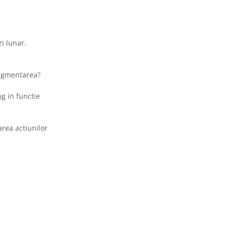
i lunar.
segmentarea?
ng in functie
area actiunilor