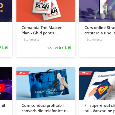
Comanda The Master
Curs online Stra
Plan - Ghid pentru
crestere a unei a
antreprenori, 138 pagini
de la idee, la ret
Ecommerce
Ecommerce
scalare
 Lei
67 Lei
127 Lei
-59%
-77%
mit
Cum conduci profitabil
Fii supereroul cl
convorbirile telefonice cu
tai - Vanzari pe p