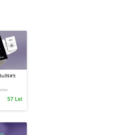
ull$#!t
ediar
57 Lei