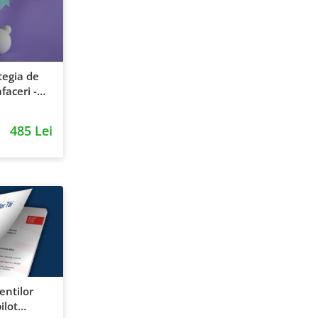
tegia de
faceri -
entie si
485 Lei
ientilor
ilot