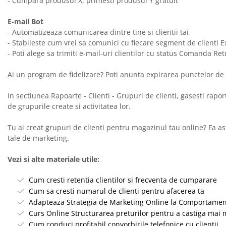
- Cumpara produsul X, primesti produsul Y gratuit
E-mail Bot
- Automatizeaza comunicarea dintre tine si clientii tai
- Stabileste cum vrei sa comunici cu fiecare segment de clienti 
- Poti alege sa trimiti e-mail-uri clientilor cu status Comanda Re
Ai un program de fidelizare? Poti anunta expirarea punctelor de
In sectiunea Rapoarte - Clienti - Grupuri de clienti, gasesti rapor
de grupurile create si activitatea lor.
Tu ai creat grupuri de clienti pentru magazinul tau online? Fa ast
tale de marketing.
Vezi si alte materiale utile:
Cum cresti retentia clientilor si frecventa de cumparare
Cum sa cresti numarul de clienti pentru afacerea ta
Adapteaza Strategia de Marketing Online la Comportament
Curs Online Structurarea preturilor pentru a castiga mai m
Cum conduci profitabil convorbirile telefonice cu clientii