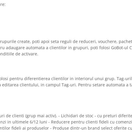
re:
grupurile create, poti apoi seta reguli de reduceri, vouchere, pachet
u adaugare automata a clientilor in grupuri, poti folosi GoBot-ul 
nditiile de activare.
losi pentru diferentierea clientilor in interiorul unui grup. Tag-uri
tarea clientului, in campul Tag-uri. Pentru setare automata a tag
 de clienti (grup mai activ). - Lichidari de stoc - cu preturi diferi
nzi in ultimele 6/12 luni - Reducere pentru clienti fideli cu comenz
ntilor fideli ai produselor - Produse dintr-un brand select oferite c