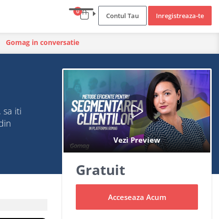
0
Contul Tau
Inregistreaza-te
Gomag in conversatie
sa iti
din
Gratuit
Acceseaza Acum