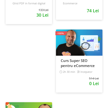
pe pilot automat
Clientilor Tai
Ghid PDF in format digital
Ecommerce
16 pagini
Avansat
133 Lei
74 Lei
30 Lei
-100%
Curs Super SEO
pentru eCommerce
2h 30 min
Incepator
514 Lei
0 Lei