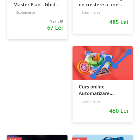
Master Plan - Ghid
de crestere a unei
pentru antreprenori,
afaceri - de la idee, la
Ecommerce
Ecommerce
138 pagini
retentie si scalare
127 Lei
485 Lei
67 Lei
Curs online
Automatizare,
scalare si loializare:
Ecommerce
ponturi pentru
480 Lei
strategia de business