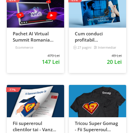
-69%
-59%
Pachet AI Virtual
Cum conduci
Summit Romania
profitabil
2026: inregistrari +
convorbirile
Ecommerce
27 pagini
Intermediar
materiale extra
telefonice cu clientii
470 Lei
49 Lei
147 Lei
20 Lei
-77%
Fii supereroul
Tricou Super Gomag
clientilor tai - Vanzari
- Fii Supereroul