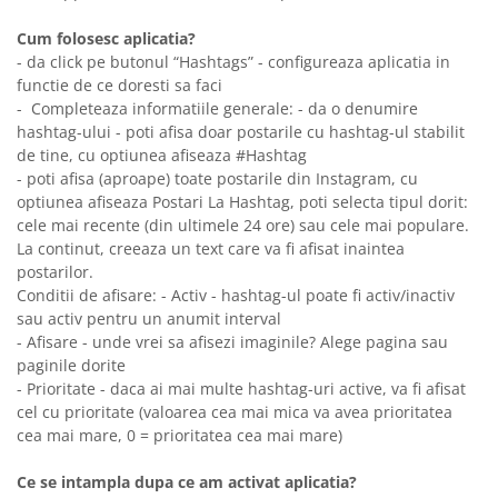
Cum folosesc aplicatia?
- da click pe butonul “Hashtags” - configureaza aplicatia in
functie de ce doresti sa faci
- Completeaza informatiile generale: - da o denumire
hashtag-ului - poti afisa doar postarile cu hashtag-ul stabilit
de tine, cu optiunea afiseaza #Hashtag
- poti afisa (aproape) toate postarile din Instagram, cu
optiunea afiseaza Postari La Hashtag, poti selecta tipul dorit:
cele mai recente (din ultimele 24 ore) sau cele mai populare.
La continut, creeaza un text care va fi afisat inaintea
postarilor.
Conditii de afisare: - Activ - hashtag-ul poate fi activ/inactiv
sau activ pentru un anumit interval
- Afisare - unde vrei sa afisezi imaginile? Alege pagina sau
paginile dorite
- Prioritate - daca ai mai multe hashtag-uri active, va fi afisat
cel cu prioritate (valoarea cea mai mica va avea prioritatea
cea mai mare, 0 = prioritatea cea mai mare)
Ce se intampla dupa ce am activat aplicatia?