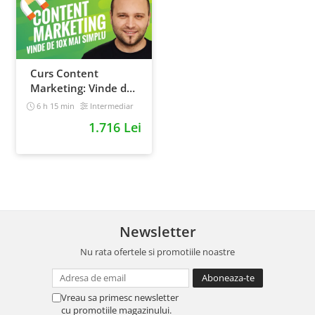
Curs Content
Marketing: Vinde de
10x mai simplu
6 h 15 min
Intermediar
1.716 Lei
Newsletter
Nu rata ofertele si promotiile noastre
Vreau sa primesc newsletter
cu promotiile magazinului.