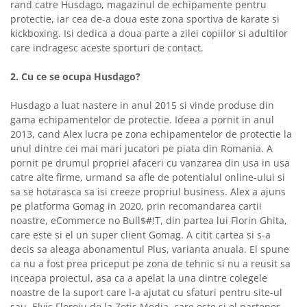
rand catre Husdago, magazinul de echipamente pentru
protectie, iar cea de-a doua este zona sportiva de karate si
kickboxing. Isi dedica a doua parte a zilei copiilor si adultilor
care indragesc aceste sporturi de contact.
2. Cu ce se ocupa Husdago?
Husdago a luat nastere in anul 2015 si vinde produse din
gama echipamentelor de protectie. Ideea a pornit in anul
2013, cand Alex lucra pe zona echipamentelor de protectie la
unul dintre cei mai mari jucatori pe piata din Romania. A
pornit pe drumul propriei afaceri cu vanzarea din usa in usa
catre alte firme, urmand sa afle de potentialul online-ului si
sa se hotarasca sa isi creeze propriul business. Alex a ajuns
pe platforma Gomag in 2020, prin recomandarea cartii
noastre, eCommerce no Bull$#!T, din partea lui Florin Ghita,
care este si el un super client Gomag. A citit cartea si s-a
decis sa aleaga abonamentul Plus, varianta anuala. El spune
ca nu a fost prea priceput pe zona de tehnic si nu a reusit sa
inceapa proiectul, asa ca a apelat la una dintre colegele
noastre de la suport care l-a ajutat cu sfaturi pentru site-ul
sau. Elvis Floroiu de la Zotis Media, care este si el partener