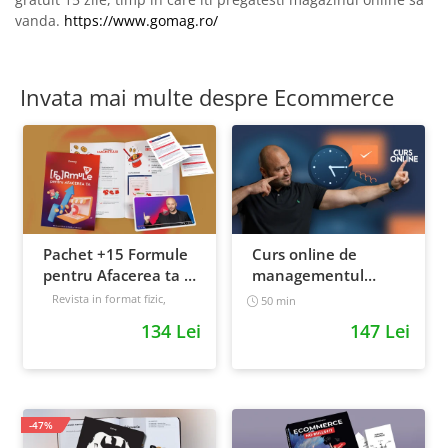
vanda.
https://www.gomag.ro/
Invata mai multe despre Ecommerce
Pachet +15 Formule
Curs online de
pentru Afacerea ta +
managementul
Prompt-uri dedicate
timpului: cum sa
Revista in format fizic,
50 min
livrata prin curier + Bonusuri
+ Bonusuri digitale
prioritizezi si sa iti
134 Lei
147 Lei
digitale
cresti
Intermediar
productivitatea
-47%