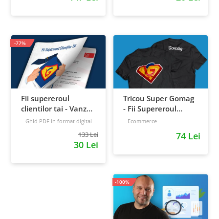
-77%
Fii supereroul
Tricou Super Gomag
clientilor tai - Vanzari
- Fii Supereroul
pe pilot automat
Clientilor Tai
Ghid PDF in format digital
Ecommerce
16 pagini
Avansat
133 Lei
74 Lei
30 Lei
-100%