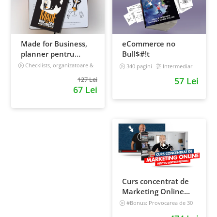
Made for Business,
eCommerce no
planner pentru
Bull$#!t
afaceri & viata,
Checklists, organizatoare &
340 pagini
Intermediar
goal tracker
nedatat, 240 pagini
127 Lei
57 Lei
67 Lei
Curs concentrat de
Marketing Online
pentru antreprenori
#Bonus: Provocarea de 30
de zile - Deschide un magazin