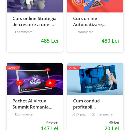
Curs online Strategia
Curs online
de crestere a unei
Automatizare,
afaceri - de la idee, la
scalare si loializare:
Ecommerce
Ecommerce
retentie si scalare
ponturi pentru
485 Lei
480 Lei
strategia de business
-69%
-59%
Pachet AI Virtual
Cum conduci
Summit Romania
profitabil
2026: inregistrari +
convorbirile
Ecommerce
27 pagini
Intermediar
materiale extra
telefonice cu clientii
470 Lei
49 Lei
147 Lei
20 Lei