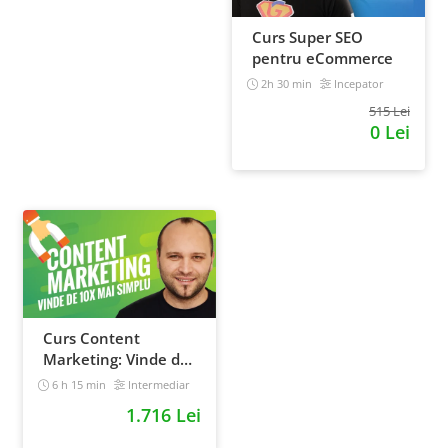
Curs Super SEO
pentru eCommerce
2h 30 min
Incepator
515 Lei
0 Lei
Curs Content
Marketing: Vinde de
10x mai simplu
6 h 15 min
Intermediar
1.716 Lei