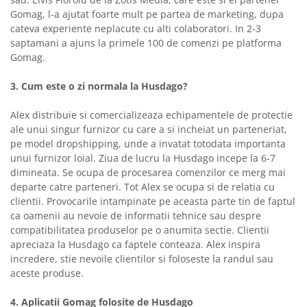
Gomag, l-a ajutat foarte mult pe partea de marketing, dupa
cateva experiente neplacute cu alti colaboratori. In 2-3
saptamani a ajuns la primele 100 de comenzi pe platforma
Gomag.
3. Cum este o zi normala la Husdago?
Alex distribuie si comercializeaza echipamentele de protectie
ale unui singur furnizor cu care a si incheiat un parteneriat,
pe model dropshipping, unde a invatat totodata importanta
unui furnizor loial. Ziua de lucru la Husdago incepe la 6-7
dimineata. Se ocupa de procesarea comenzilor ce merg mai
departe catre parteneri. Tot Alex se ocupa si de relatia cu
clientii. Provocarile intampinate pe aceasta parte tin de faptul
ca oamenii au nevoie de informatii tehnice sau despre
compatibilitatea produselor pe o anumita sectie. Clientii
apreciaza la Husdago ca faptele conteaza. Alex inspira
incredere, stie nevoile clientilor si foloseste la randul sau
aceste produse.
4. Aplicatii Gomag folosite de Husdago