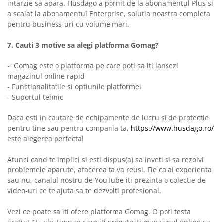
intarzie sa apara. Husdago a pornit de la abonamentul Plus si
a scalat la abonamentul Enterprise, solutia noastra completa
pentru business-uri cu volume mari.
7. Cauti 3 motive sa alegi platforma Gomag?
- Gomag este o platforma pe care poti sa iti lansezi
magazinul online rapid
- Functionalitatile si optiunile platformei
- Suportul tehnic
Daca esti in cautare de echipamente de lucru si de protectie
pentru tine sau pentru compania ta,
https://www.husdago.ro/
este alegerea perfecta!
Atunci cand te implici si esti dispus(a) sa inveti si sa rezolvi
problemele aparute, afacerea ta va reusi. Fie ca ai experienta
sau nu, canalul nostru de YouTube iti prezinta o colectie de
video-uri ce te ajuta sa te dezvolti profesional.
Vezi ce poate sa iti ofere platforma Gomag. O poti testa
gratuit 15 zile, timp in care iti pregatesti magazinul online sa