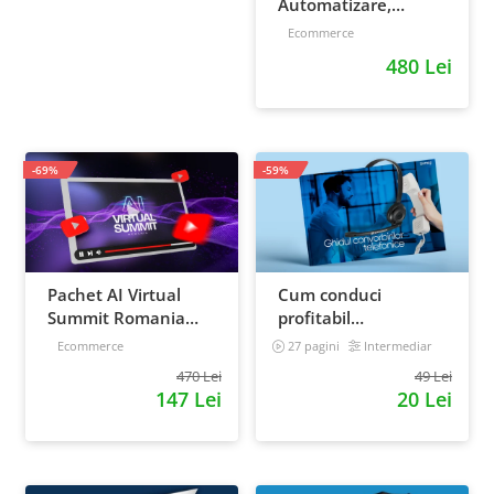
Automatizare,
scalare si loializare:
Ecommerce
ponturi pentru
480 Lei
strategia de business
-69%
-59%
Pachet AI Virtual
Cum conduci
Summit Romania
profitabil
2026: inregistrari +
convorbirile
Ecommerce
27 pagini
Intermediar
materiale extra
telefonice cu clientii
470 Lei
49 Lei
147 Lei
20 Lei