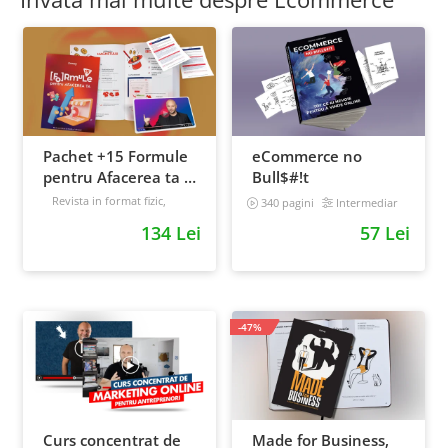
Pachet +15 Formule
eCommerce no
pentru Afacerea ta +
Bull$#!t
Prompt-uri dedicate
Revista in format fizic,
340 pagini
Intermediar
livrata prin curier + Bonusuri
+ Bonusuri digitale
134 Lei
57 Lei
digitale
Intermediar
-47%
Curs concentrat de
Made for Business,