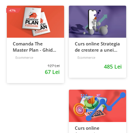
-47%
Comanda The
Curs online Strategia
Master Plan - Ghid
de crestere a unei
pentru antreprenori,
afaceri - de la idee, la
Ecommerce
Ecommerce
138 pagini
retentie si scalare
127 Lei
485 Lei
67 Lei
Curs online