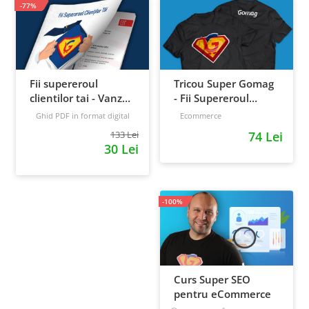
-77%
Fii supereroul
Tricou Super Gomag
clientilor tai - Vanzari
- Fii Supereroul
pe pilot automat
Clientilor Tai
Ghid PDF in format digital
Ecommerce
16 pagini
Avansat
133 Lei
74 Lei
30 Lei
-100%
Curs Super SEO
pentru eCommerce