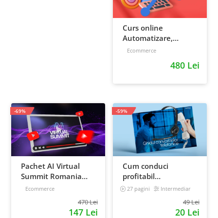
Curs online
Automatizare,
scalare si loializare:
Ecommerce
ponturi pentru
480 Lei
strategia de business
-69%
-59%
Pachet AI Virtual
Cum conduci
Summit Romania
profitabil
2026: inregistrari +
convorbirile
Ecommerce
27 pagini
Intermediar
materiale extra
telefonice cu clientii
470 Lei
49 Lei
147 Lei
20 Lei