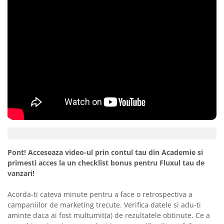
Pont! Acceseaza video-ul prin contul tau din Academie si
primesti acces la un checklist bonus pentru Fluxul tau de
vanzari!
Acorda-ti cateva minute pentru a face o retrospectiva a
campaniilor de marketing trecute. Verifica datele si adu-ti
aminte daca ai fost multumit(a) de rezultatele obtinute. Ce a