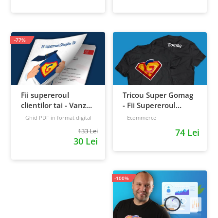
-77%
Fii supereroul
Tricou Super Gomag
clientilor tai - Vanzari
- Fii Supereroul
pe pilot automat
Clientilor Tai
Ghid PDF in format digital
Ecommerce
16 pagini
Avansat
133 Lei
74 Lei
30 Lei
-100%