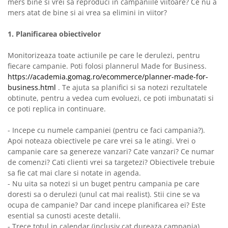
mers bine si vrei sa reproduci in campaniile viitoare? Ce nu a
mers atat de bine si ai vrea sa elimini in viitor?
1. Planificarea obiectivelor
Monitorizeaza toate actiunile pe care le derulezi, pentru
fiecare campanie. Poti folosi plannerul Made for Business.
https://academia.gomag.ro/ecommerce/planner-made-for-
business.html
. Te ajuta sa planifici si sa notezi rezultatele
obtinute, pentru a vedea cum evoluezi, ce poti imbunatati si
ce poti replica in continuare.
- Incepe cu numele campaniei (pentru ce faci campania?).
Apoi noteaza obiectivele pe care vrei sa le atingi. Vrei o
campanie care sa genereze vanzari? Cate vanzari? Ce numar
de comenzi? Cati clienti vrei sa targetezi? Obiectivele trebuie
sa fie cat mai clare si notate in agenda.
- Nu uita sa notezi si un buget pentru campania pe care
doresti sa o derulezi (unul cat mai realist). Stii cine se va
ocupa de campanie? Dar cand incepe planificarea ei? Este
esential sa cunosti aceste detalii.
- Trece totul in calendar (inclusiv cat dureaza campania).