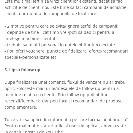
Este mult mai ieftin sa vinzi clientilor existenti, decat sa faci
achizitie de clienti noi. Este bine sa faci campanii de achizitie
clienti, dar nu uita de campaniile de loializare.
- 2 motive pentru care se evita/ignora astfel de campanii:
- depinde de tine - cat timp vrei/poti sa dedici pentru a
intelege mai bine clientul
- trebuie sa te uiti personal in datele obtinute/colectate
- Poti oferi vouchere, puncte de fidelizare, oferte/recomandari
speciale/personalizate etc.
5. Lipsa follow up
Dupa finalizarea unei comenzi, fluxul de vanzare nu ar trebui
oprit. Foloseste mail-urile/mesajele de follow up pentru a
mentine relatia cu clientii. Prin follow up poti obtine
recenzii/feedback, dar poti face si recomandari de produse
complementare.
Tu ce vrei sa aplici din informatia pe care tocmai ai obtinut-o?
Pentru mai multe sfaturi utile si usor de aplicat, aboneaza-te
la canalul nostru de YouTube.