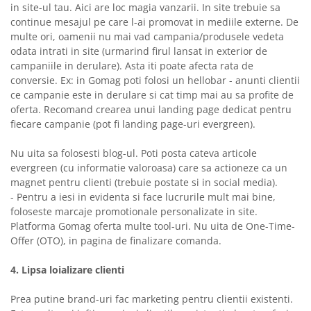
in site-ul tau. Aici are loc magia vanzarii. In site trebuie sa
continue mesajul pe care l-ai promovat in mediile externe. De
multe ori, oamenii nu mai vad campania/produsele vedeta
odata intrati in site (urmarind firul lansat in exterior de
campaniile in derulare). Asta iti poate afecta rata de
conversie. Ex: in Gomag poti folosi un hellobar - anunti clientii
ce campanie este in derulare si cat timp mai au sa profite de
oferta. Recomand crearea unui landing page dedicat pentru
fiecare campanie (pot fi landing page-uri evergreen).
Nu uita sa folosesti blog-ul. Poti posta cateva articole
evergreen (cu informatie valoroasa) care sa actioneze ca un
magnet pentru clienti (trebuie postate si in social media).
- Pentru a iesi in evidenta si face lucrurile mult mai bine,
foloseste marcaje promotionale personalizate in site.
Platforma Gomag oferta multe tool-uri. Nu uita de One-Time-
Offer (OTO), in pagina de finalizare comanda.
4. Lipsa loializare clienti
Prea putine brand-uri fac marketing pentru clientii existenti.