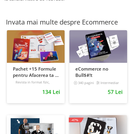
Invata mai multe despre Ecommerce
Pachet +15 Formule
eCommerce no
pentru Afacerea ta +
Bull$#!t
Prompt-uri dedicate
Revista in format fizic,
340 pagini
Intermediar
livrata prin curier + Bonusuri
+ Bonusuri digitale
134 Lei
57 Lei
digitale
Intermediar
-47%