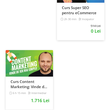
Curs Super SEO
pentru eCommerce
2h 30 min
Incepator
514 Lei
0 Lei
Curs Content
Marketing: Vinde de
10x mai simplu
6 h 15 min
Intermediar
1.716 Lei