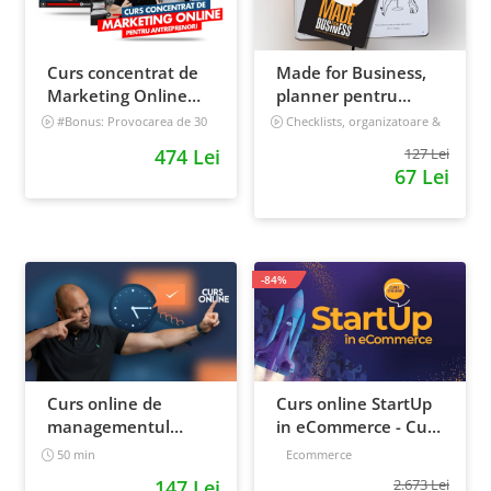
Curs concentrat de
Made for Business,
Marketing Online
planner pentru
pentru antreprenori
afaceri & viata,
#Bonus: Provocarea de 30
Checklists, organizatoare &
de zile - Deschide un magazin
goal tracker
nedatat, 240 pagini
474 Lei
127 Lei
online care vinde
67 Lei
Incepator
-84%
Curs online de
Curs online StartUp
managementul
in eCommerce - Cum
timpului: cum sa
deschizi un magazin
50 min
Ecommerce
prioritizezi si sa iti
online 2022
147 Lei
2.673 Lei