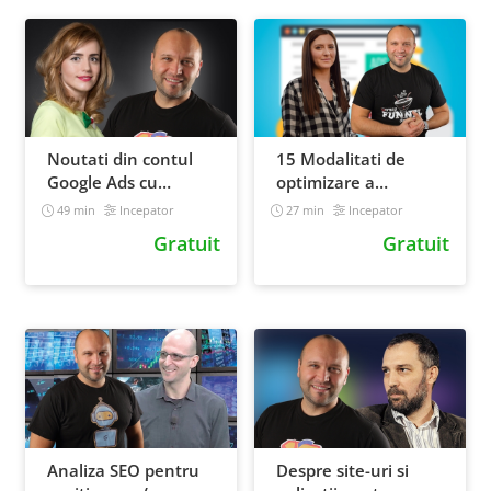
Noutati din contul
15 Modalitati de
Google Ads cu
optimizare a
Anabela Luca de la
contului Google Ads
49 min
Incepator
27 min
Incepator
AdLemonade
cu Claudia
Gratuit
Gratuit
Napradean de la
SilkWeb
Analiza SEO pentru
Despre site-uri si