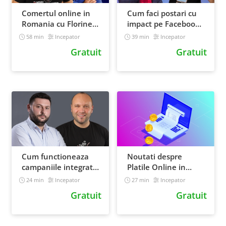
Comertul online in
Cum faci postari cu
Romania cu Florinel
impact pe Facebook -
Chis de la ARMO
Calin Biris de la
58 min
Incepator
39 min
Incepator
Loopaa
Gratuit
Gratuit
Cum functioneaza
Noutati despre
campaniile integrate
Platile Online in
Google Ads si
Romania cu Horia
24 min
Incepator
27 min
Incepator
Facebook Ads cu
Grozea de la Netopia
Gratuit
Gratuit
George Raschitor de
la Sinaps Marketing