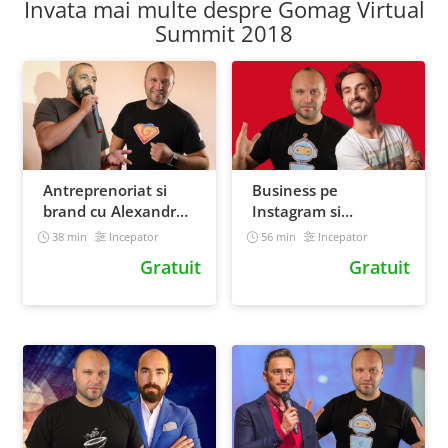
Invata mai multe despre Gomag Virtual
Summit 2018
Antreprenoriat si
Business pe
brand cu Alexandru
Instagram si
Dona de la Times
marketing de
38 min
Incepator
56 min
Incepator
New Roman
poveste cu Robert
Gratuit
Gratuit
Katai
(Instagramology)