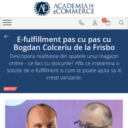
0
E-fulfillment pas cu pas cu
Bogdan Colceriu de la Frisbo
Descopera realitatea din spatele unui magazin
online - ce faci cu stocurile? Afla ce inseamna o
solutie de e-fulfillment si cum te poate ajuta sa iti
cresti vanzarile.
GRATUIT