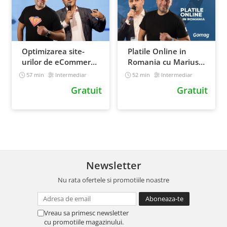
Optimizarea site-
Platile Online in
urilor de eCommerce
Romania cu Marius
cu Eugen Potlog de
Costin de la PayU
57 min
Intermediar
52 min
Intermediar
la UX Studio
Gratuit
Gratuit
Newsletter
Nu rata ofertele si promotiile noastre
Vreau sa primesc newsletter
cu promotiile magazinului.