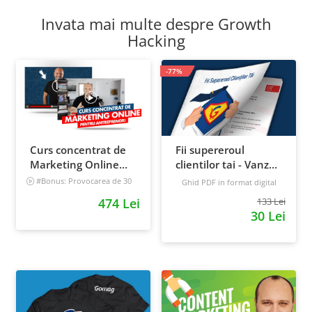
Invata mai multe despre Growth
Hacking
-77%
Curs concentrat de
Fii supereroul
Marketing Online
clientilor tai - Vanzari
pentru antreprenori
pe pilot automat
#Bonus: Provocarea de 30
Ghid PDF in format digital
de zile - Deschide un magazin
16 pagini
Avansat
474 Lei
133 Lei
online care vinde
30 Lei
Incepator