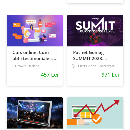
Curs online: Cum
Pachet Gomag
obtii testimoniale si
SUMMIT 2023:
recenzii puternice
inregistrari +
Growth Hacking
11 lectii video + prezentari
prezentari
5 h 25 min
457 Lei
971 Lei