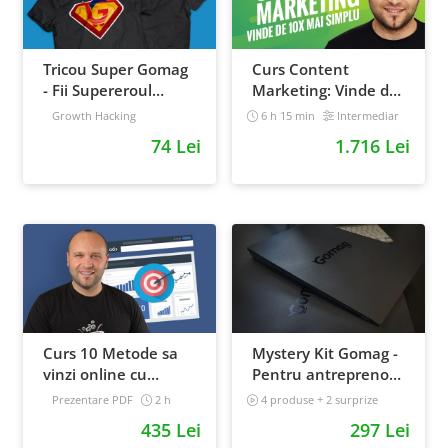
Tricou Super Gomag
Curs Content
- Fii Supereroul
Marketing: Vinde de
Clientilor Tai
10x mai simplu
Growth Hacking
6 h 15 min
Intermediar
74 Lei
1.716 Lei
Curs 10 Metode sa
Mystery Kit Gomag -
vinzi online cu
Pentru antreprenorii
Facebook
curajosi - digital
Prezentare PDF
2 h
4 produse + 2 surprize
Intermediar
Intermediar
435 Lei
297 Lei