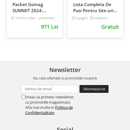
Pachet Gomag
Lista Completa De
SUMMIT 2024:
Pasi Pentru Site-uri
inregistrari +
De Milioane
14 lectii video + prezentari
5 pagini
Incepator
prezentari
971 Lei
Gratuit
Newsletter
Nu rata ofertele si promotiile noastre
Vreau sa primesc newsletter
cu promotiile magazinului.
Afla mai multe in
Politica de
Confidentialitate
Social