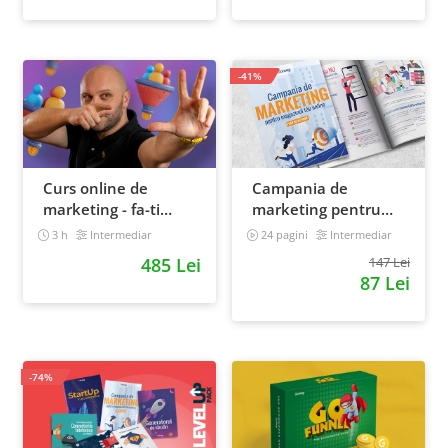
-41%
Curs online de
Campania de
marketing - fa-ti
marketing pentru
propriul sales funnel
magazinul tau
3 h
Intermediar
24 pagini
Intermediar
online. Plan de
485 Lei
147 Lei
actiune
87 Lei
-74%