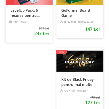
LevelUp Pack: 6
GoFunnel Board
resurse pentru
Game
antreprenorii care
Intermediar
45-60 min
Incepator
vor sa isi creasca
967 Lei
147 Lei
afacerile
247 Lei
-73%
Kit de Black Friday
pentru mai multe
vanzari in magazinul
+20 h
Incepator
tau - Curs Video
479 Lei
Online
127 Lei