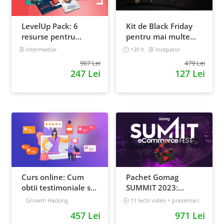
LevelUp Pack: 6
Kit de Black Friday
resurse pentru
pentru mai multe
antreprenorii care
vanzari in magazinul
Intermediar
+20 h
Incepator
vor sa isi creasca
tau - Curs Video
967 Lei
479 Lei
afacerile
Online
247 Lei
127 Lei
Curs online: Cum
Pachet Gomag
obtii testimoniale si
SUMMIT 2023:
recenzii puternice
inregistrari +
Growth Hacking
11 lectii video + prezentari
prezentari
5 h 25 min
457 Lei
971 Lei