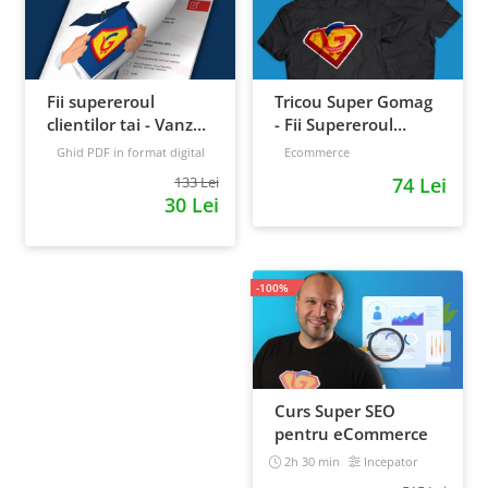
Fii supereroul
Tricou Super Gomag
clientilor tai - Vanzari
- Fii Supereroul
pe pilot automat
Clientilor Tai
Ghid PDF in format digital
Ecommerce
16 pagini
Avansat
133 Lei
74 Lei
30 Lei
-100%
Curs Super SEO
pentru eCommerce
2h 30 min
Incepator