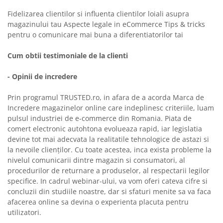
Fidelizarea clientilor si influenta clientilor loiali asupra
magazinului tau Aspecte legale in eCommerce Tips & tricks
pentru o comunicare mai buna a diferentiatorilor tai
Cum obtii testimoniale de la clienti
- Opinii de incredere
Prin programul TRUSTED.ro, in afara de a acorda Marca de
Incredere magazinelor online care indeplinesc criteriile, luam
pulsul industriei de e-commerce din Romania. Piata de
comert electronic autohtona evolueaza rapid, iar legislatia
devine tot mai adecvata la realitatile tehnologice de astazi si
la nevoile clienților. Cu toate acestea, inca exista probleme la
nivelul comunicarii dintre magazin si consumatori, al
procedurilor de returnare a produselor, al respectarii legilor
specifice. In cadrul webinar-ului, va vom oferi cateva cifre si
concluzii din studiile noastre, dar si sfaturi menite sa va faca
afacerea online sa devina o experienta placuta pentru
utilizatori.