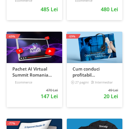
Ecommerce
Ecommerce
retentie si scalare
ponturi pentru
485 Lei
480 Lei
strategia de business
-69%
-59%
Pachet AI Virtual
Cum conduci
Summit Romania
profitabil
2026: inregistrari +
convorbirile
Ecommerce
27 pagini
Intermediar
materiale extra
telefonice cu clientii
470 Lei
49 Lei
147 Lei
20 Lei
-77%