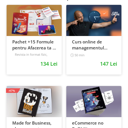
Pachet +15 Formule
Curs online de
pentru Afacerea ta +
managementul
Prompt-uri dedicate
timpului: cum sa
Revista in format fizic,
50 min
livrata prin curier + Bonusuri
+ Bonusuri digitale
prioritizezi si sa iti
134 Lei
147 Lei
digitale
cresti
Intermediar
productivitatea
-47%
Made for Business,
eCommerce no