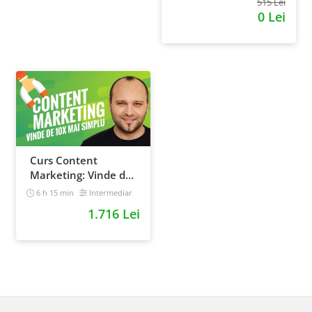
515 Lei
0 Lei
Curs Content
Marketing: Vinde de
10x mai simplu
6 h 15 min
Intermediar
1.716 Lei