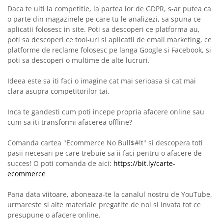
Daca te uiti la competitie, la partea lor de GDPR, s-ar putea ca
o parte din magazinele pe care tu le analizezi, sa spuna ce
aplicatii folosesc in site. Poti sa descoperi ce platforma au,
poti sa descoperi ce tool-uri si aplicatii de email marketing, ce
platforme de reclame folosesc pe langa Google si Facebook, si
poti sa descoperi o multime de alte lucruri.
Ideea este sa iti faci o imagine cat mai serioasa si cat mai
clara asupra competitorilor tai.
Inca te gandesti cum poti incepe propria afacere online sau
cum sa iti transformi afacerea offline?
Comanda cartea "Ecommerce No Bull$#!t" si descopera toti
pasii necesari pe care trebuie sa ii faci pentru o afacere de
succes! O poti comanda de aici:
https://bit.ly/carte-
ecommerce
Pana data viitoare, aboneaza-te la canalul nostru de YouTube,
urmareste si alte materiale pregatite de noi si invata tot ce
presupune o afacere online.