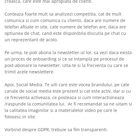
creasca, care este mai apropiata de clienti.
Conteaza foarte mult sa analizezi competitia, cat de mult
comunica si cum comunica cu clientii, daca are numere de
telefon afisate in site, cate numere de telefon are, daca are
optiunea de chat, cand este disponibila discutia pe chat cu
un reprezentant de acolo.
Pe urma, te poti abona la newsletter-ul lor, sa vezi daca exista
un proces de onboarding si ce se intampla pe procesul de
post-abonare la newsletter. Uita-te si la frecventa cu care se
trimit acele newslettere.
Apoi, Social Media. Te uiti care este vocea brandului, pe cate
canale de social media este prezent si cat este activ, dar si cu
ce frecventa activeaza, ce posteaza si cum interactioneaza
/raspunde la comunitatea lui. Ar fi recomandat sa ne uitam si
la calitatea imaginilor si a materialelor video pe care le
folosesc in site.
Vorbind despre GDPR, trebuie sa fim transparenti.