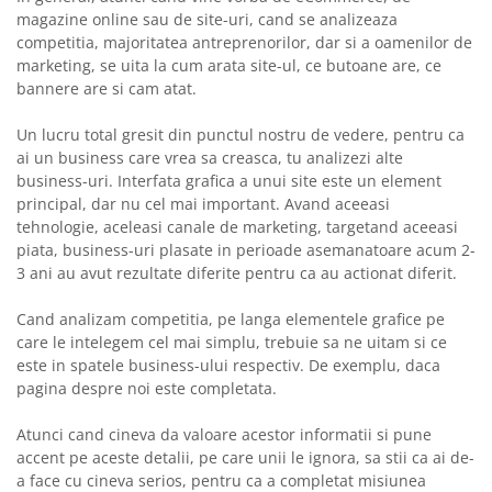
magazine online sau de site-uri, cand se analizeaza
competitia, majoritatea antreprenorilor, dar si a oamenilor de
marketing, se uita la cum arata site-ul, ce butoane are, ce
bannere are si cam atat.
Un lucru total gresit din punctul nostru de vedere, pentru ca
ai un business care vrea sa creasca, tu analizezi alte
business-uri. Interfata grafica a unui site este un element
principal, dar nu cel mai important. Avand aceeasi
tehnologie, aceleasi canale de marketing, targetand aceeasi
piata, business-uri plasate in perioade asemanatoare acum 2-
3 ani au avut rezultate diferite pentru ca au actionat diferit.
Cand analizam competitia, pe langa elementele grafice pe
care le intelegem cel mai simplu, trebuie sa ne uitam si ce
este in spatele business-ului respectiv. De exemplu, daca
pagina despre noi este completata.
Atunci cand cineva da valoare acestor informatii si pune
accent pe aceste detalii, pe care unii le ignora, sa stii ca ai de-
a face cu cineva serios, pentru ca a completat misiunea