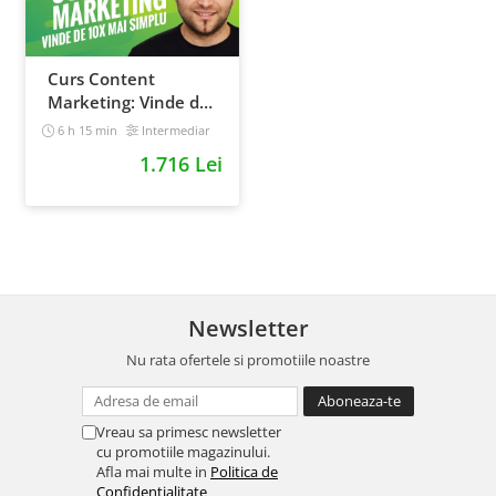
Curs Content
Marketing: Vinde de
10x mai simplu
6 h 15 min
Intermediar
1.716 Lei
Newsletter
Nu rata ofertele si promotiile noastre
Vreau sa primesc newsletter
cu promotiile magazinului.
Afla mai multe in
Politica de
Confidentialitate