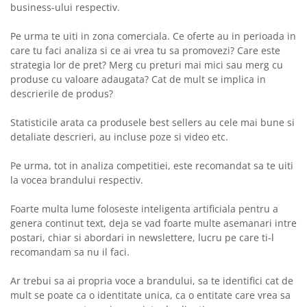
business-ului respectiv.
Pe urma te uiti in zona comerciala. Ce oferte au in perioada in
care tu faci analiza si ce ai vrea tu sa promovezi? Care este
strategia lor de pret? Merg cu preturi mai mici sau merg cu
produse cu valoare adaugata? Cat de mult se implica in
descrierile de produs?
Statisticile arata ca produsele best sellers au cele mai bune si
detaliate descrieri, au incluse poze si video etc.
Pe urma, tot in analiza competitiei, este recomandat sa te uiti
la vocea brandului respectiv.
Foarte multa lume foloseste inteligenta artificiala pentru a
genera continut text, deja se vad foarte multe asemanari intre
postari, chiar si abordari in newslettere, lucru pe care ti-l
recomandam sa nu il faci.
Ar trebui sa ai propria voce a brandului, sa te identifici cat de
mult se poate ca o identitate unica, ca o entitate care vrea sa