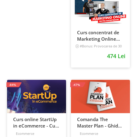
Curs concentrat de
Marketing Online
pentru antreprenori
#Bonus: Provocarea de 30
de zile - Deschide un magazin
474 Lei
online care vinde
Incepator
-84%
-47%
Curs online StartUp
Comanda The
in eCommerce - Cum
Master Plan - Ghid
deschizi un magazin
pentru antreprenori,
Ecommerce
Ecommerce