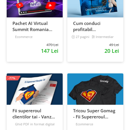
Pachet AI Virtual
Cum conduci
Summit Romania
profitabil
2026: inregistrari +
convorbirile
Ecommerce
27 pagini
Intermediar
materiale extra
telefonice cu clientii
470 Lei
49 Lei
147 Lei
20 Lei
-77%
Fii supereroul
Tricou Super Gomag
clientilor tai - Vanzari
- Fii Supereroul
pe pilot automat
Clientilor Tai
Ghid PDF in format digital
Ecommerce
16 pagini
Avansat