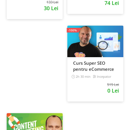
133 Lei
74 Lei
30 Lei
-100%
Curs Super SEO
pentru eCommerce
2h 30 min
Incepator
515 Lei
0 Lei