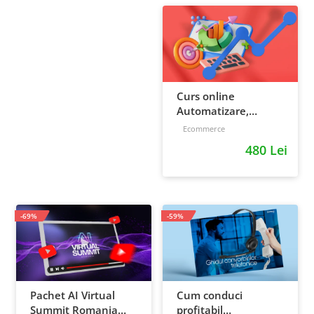
Curs online
Automatizare,
scalare si loializare:
Ecommerce
ponturi pentru
480 Lei
strategia de business
-69%
-59%
Pachet AI Virtual
Cum conduci
Summit Romania
profitabil