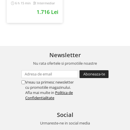
10x mai simplu
6 h 15 min
Intermediar
1.716 Lei
Newsletter
Nu rata ofertele si promotiile noastre
Vreau sa primesc newsletter
cu promotiile magazinului.
Afla mai multe in
Politica de
Confidentialitate
Social
Urmareste-ne in social media