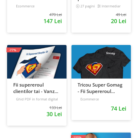
2026: inregistrari +
convorbirile
Ecommerce
27 pagini
Intermediar
materiale extra
telefonice cu clientii
470 Lei
49 Lei
147 Lei
20 Lei
-77%
Fii supereroul
Tricou Super Gomag
clientilor tai - Vanzari
- Fii Supereroul
pe pilot automat
Clientilor Tai
Ghid PDF in format digital
Ecommerce
16 pagini
Avansat
133 Lei
74 Lei
30 Lei
-100%