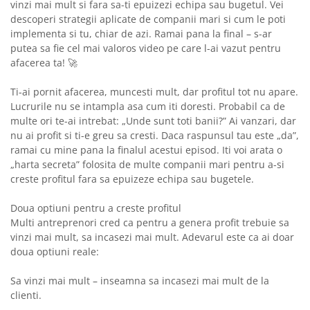
vinzi mai mult si fara sa-ti epuizezi echipa sau bugetul. Vei
descoperi strategii aplicate de companii mari si cum le poti
implementa si tu, chiar de azi. Ramai pana la final – s-ar
putea sa fie cel mai valoros video pe care l-ai vazut pentru
afacerea ta! 🚀
Ti-ai pornit afacerea, muncesti mult, dar profitul tot nu apare.
Lucrurile nu se intampla asa cum iti doresti. Probabil ca de
multe ori te-ai intrebat: „Unde sunt toti banii?” Ai vanzari, dar
nu ai profit si ti-e greu sa cresti. Daca raspunsul tau este „da”,
ramai cu mine pana la finalul acestui episod. Iti voi arata o
„harta secreta” folosita de multe companii mari pentru a-si
creste profitul fara sa epuizeze echipa sau bugetele.
Doua optiuni pentru a creste profitul
Multi antreprenori cred ca pentru a genera profit trebuie sa
vinzi mai mult, sa incasezi mai mult. Adevarul este ca ai doar
doua optiuni reale:
Sa vinzi mai mult – inseamna sa incasezi mai mult de la
clienti.