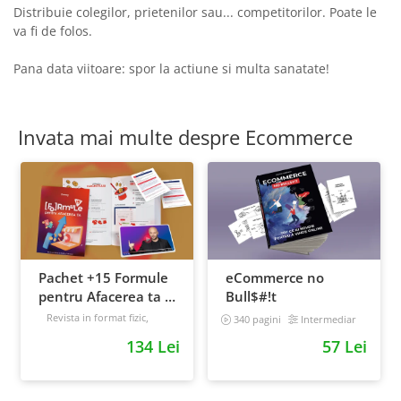
Distribuie colegilor, prietenilor sau... competitorilor. Poate le
va fi de folos.
Pana data viitoare: spor la actiune si multa sanatate!
Invata mai multe despre Ecommerce
Pachet +15 Formule
eCommerce no
pentru Afacerea ta +
Bull$#!t
Prompt-uri dedicate
Revista in format fizic,
340 pagini
Intermediar
livrata prin curier + Bonusuri
+ Bonusuri digitale
134 Lei
57 Lei
digitale
Intermediar