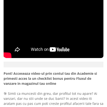
Pont! Acceseaza video-ul prin contul tau din Academie si
primesti acces la un checklist bonus pentru Fluxul de
vanzare in magazinul tau online
🎯 Simti ca muncesti din greu, dar profitul tot nu apare? Ai
vanzari, dar nu stii unde se duc banii? In acest video iti
aratam pas cu pas cum poti creste profitul afacerii tale fara sa