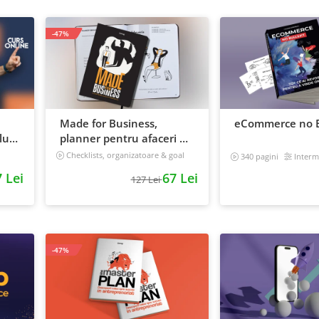
-47%
Made for Business,
eCommerce no B
ui:
planner pentru afaceri &
 iti
viata, nedatat, 240 pagini
Checklists, organizatoare & goal
340 pagini
Interm
tracker
 Lei
67 Lei
127 Lei
-47%