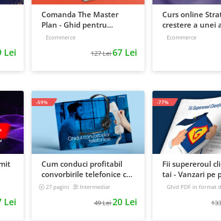
Comanda The Master
Curs online Stra
Plan - Ghid pentru
crestere a unei a
antreprenori, 138 pagini
de la idee, la ret
Ecommerce
Ecommerce
scalare
 Lei
67 Lei
127 Lei
-59%
-77%
mit
Cum conduci profitabil
Fii supereroul cl
convorbirile telefonice cu
tai - Vanzari pe p
e
clientii
automat
27 pagini
Intermediar
Ghid PDF in format di
16 pagini
Avansat
 Lei
20 Lei
49 Lei
133