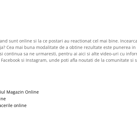
cand sunt online si la ce postari au reactionat cel mai bine. Incearc
deja? Cea mai buna modalitate de a obtine rezultate este punerea in 
 continua sa ne urmaresti, pentru ai aici si alte video-uri cu info
acebook si Instagram, unde poti afla noutati de la comunitate si s
riul Magazin Online
ine
cerile online