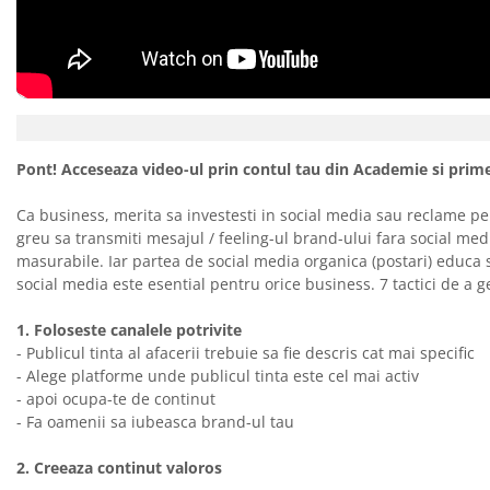
Pont! Acceseaza video-ul prin contul tau din Academie si primes
Ca business, merita sa investesti in social media sau reclame pe
greu sa transmiti mesajul / feeling-ul brand-ului fara social me
masurabile. Iar partea de social media organica (postari) educa 
social media este esential pentru orice business. 7 tactici de a 
1. Foloseste canalele potrivite
- Publicul tinta al afacerii trebuie sa fie descris cat mai specific
- Alege platforme unde publicul tinta este cel mai activ
- apoi ocupa-te de continut
- Fa oamenii sa iubeasca brand-ul tau
2. Creeaza continut valoros