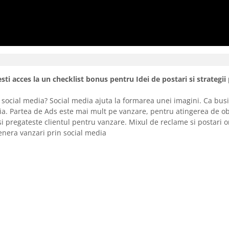
ti acces la un checklist bonus pentru Idei de postari si strategi
 social media? Social media ajuta la formarea unei imagini. Ca busin
dia. Partea de Ads este mai mult pe vanzare, pentru atingerea de ob
si pregateste clientul pentru vanzare. Mixul de reclame si postari o
genera vanzari prin social media