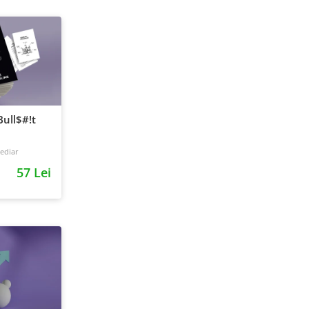
ull$#!t
ediar
57 Lei