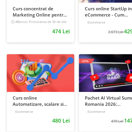
Curs concentrat de
Curs online StartUp in
Marketing Online pentru
eCommerce - Cum
antreprenori
deschizi un magazin
#Bonus: Provocarea de 30 de zile
Ecommerce
- Deschide un magazin online care
online 2022
474 Lei
429
vinde
2.673 Lei
Incepator
-69%
Curs online
Pachet AI Virtual Sum
Automatizare, scalare si
Romania 2026:
loializare: ponturi pentru
inregistrari + material
Ecommerce
Ecommerce
strategia de business
extra
480 Lei
147
470 Lei