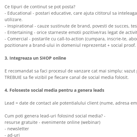
Ce tipuri de continut se pot posta?
- Educational - postari educative, care ajuta cititorul sa intelea
utilizare.
- Inspirational - cauze sustinute de brand, povesti de succes, test
- Entertaining - orice starneste emotii pozitive/ras legat de activ
- Comercial - postarile cu call-to-action (cumpara, inscrie-te, ab
pozitionare a brand-ului in domeniul reprezentat + social proof.
3. Integreaza un SHOP online
E recomandat sa faci procesul de vanzare cat mai simplu: vazut p
TREBUIE sa fie vizibil pe fiecare canal de social media folosit.
4. Foloseste social media pentru a genera leads
Lead = date de contact ale potentialului client (nume, adresa ema
Cum poti genera lead-uri folosind social media? -
resurse gratuite - evenimente online (webinar)
- newsletter
- ad-uri