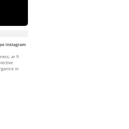
i pe Instagram
ess, ar fi
iective
rganice in