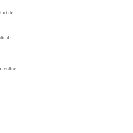
duri de
licul si
au online