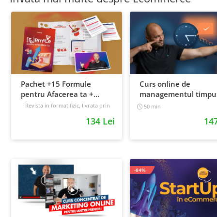
Pachet +15 Formule
Curs online de
pentru Afacerea ta +
managementul timpul
Prompt-uri dedicate +
cum sa prioritizezi si sa
Revista in format fizic, livrata prin
50 min
curier + Bonusuri digitale
Bonusuri digitale
cresti productivitatea
134 Lei
147
Intermediar
-84%