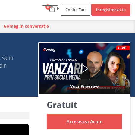
0
Contul Tau
Inregistreaza-te
Gomag in conversatie
sa iti
din
Gratuit
Acceseaza Acum