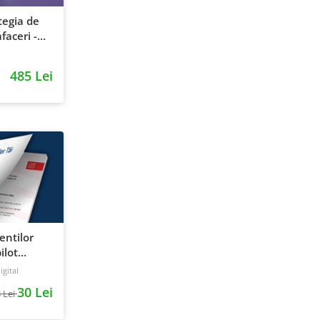
tegia de
faceri -
entie si
485 Lei
ientilor
ilot
gital
30 Lei
 Lei