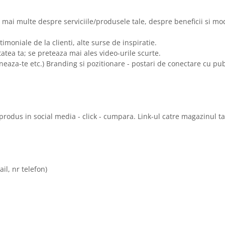
ga mai multe despre serviciile/produsele tale, despre beneficii si mo
imoniale de la clienti, alte surse de inspiratie.
itatea ta; se preteaza mai ales video-urile scurte.
oneaza-te etc.) Branding si pozitionare - postari de conectare cu pub
rodus in social media - click - cumpara. Link-ul catre magazinul t
il, nr telefon)