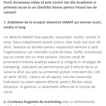
Pont! Acceseaza video-ul prin contul tau din Academie si
primesti acces la un checklist bonus pentru Fluxul tau de
vanzari!
1. Stabileste de la inceput obiective SMART pe termen scurt,
mediu si lung
Un obiectiv SMART este specific, masurabil, realist, corelat in
timp. Daca indeplineste aceste criterii, este mult mai usor de
atins. Seteaza un termen pentru respectivul obiectiv si apoi
fragmenteaza-l pe intervale scurte de timp. Astfel, businessul
tau va creste intr-un mod sanatos. Fiecare canal de
promovare trebuie analizat separat si integrat in strategia de
marketing. Indicatorii de performanta pot fi diferiti de la un
canal la altul sau poti sa urmaresti aceiasi indicatori (ex: cost
pe venit, ROAS - return on ad spend, rata de conversie).
Indicatorii au valori optime diferite pentru fiecare canal,
deoarece, in general, si obiectivele difera tot in functie de
canal.
2. Coreleaza bugetele de marketing
atat cu dimensiunea