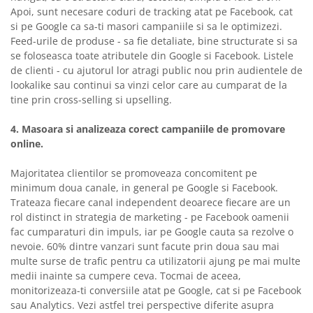
Apoi, sunt necesare coduri de tracking atat pe Facebook, cat
si pe Google ca sa-ti masori campaniile si sa le optimizezi.
Feed-urile de produse - sa fie detaliate, bine structurate si sa
se foloseasca toate atributele din Google si Facebook. Listele
de clienti - cu ajutorul lor atragi public nou prin audientele de
lookalike sau continui sa vinzi celor care au cumparat de la
tine prin cross-selling si upselling.
4. Masoara si analizeaza corect campaniile de promovare
online.
Majoritatea clientilor se promoveaza concomitent pe
minimum doua canale, in general pe Google si Facebook.
Trateaza fiecare canal independent deoarece fiecare are un
rol distinct in strategia de marketing - pe Facebook oamenii
fac cumparaturi din impuls, iar pe Google cauta sa rezolve o
nevoie. 60% dintre vanzari sunt facute prin doua sau mai
multe surse de trafic pentru ca utilizatorii ajung pe mai multe
medii inainte sa cumpere ceva. Tocmai de aceea,
monitorizeaza-ti conversiile atat pe Google, cat si pe Facebook
sau Analytics. Vezi astfel trei perspective diferite asupra