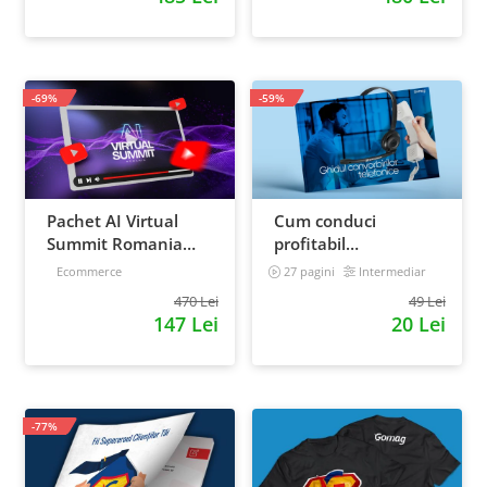
strategia de business
-69%
-59%
Pachet AI Virtual
Cum conduci
Summit Romania
profitabil
2026: inregistrari +
convorbirile
Ecommerce
27 pagini
Intermediar
materiale extra
telefonice cu clientii
470 Lei
49 Lei
147 Lei
20 Lei
-77%