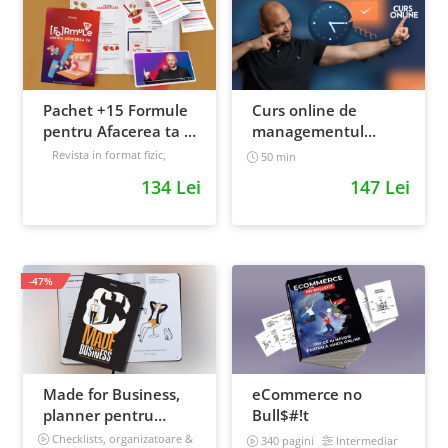
Pachet +15 Formule
Curs online de
pentru Afacerea ta +
managementul
Prompt-uri dedicate
timpului: cum sa
Revista in format fizic,
50 min
livrata prin curier + Bonusuri
+ Bonusuri digitale
prioritizezi si sa iti
134 Lei
147 Lei
digitale
cresti
Intermediar
productivitatea
-47%
Made for Business,
eCommerce no
planner pentru
Bull$#!t
afaceri & viata,
Checklists, organizatoare &
340 pagini
Intermediar