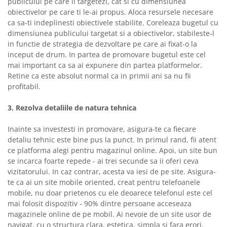
publicului pe care il targetezi, cat si cu dimensiunea
obiectivelor pe care ti le-ai propus. Aloca resursele necesare
ca sa-ti indeplinesti obiectivele stabilite. Coreleaza bugetul cu
dimensiunea publicului targetat si a obiectivelor, stabileste-l
in functie de strategia de dezvoltare pe care ai fixat-o la
inceput de drum. In partea de promovare bugetul este cel
mai important ca sa ai expunere din partea platformelor.
Retine ca este absolut normal ca in primii ani sa nu fii
profitabil.
3. Rezolva detaliile de natura tehnica
Inainte sa investesti in promovare, asigura-te ca fiecare
detaliu tehnic este bine pus la punct. In primul rand, fii atent
ce platforma alegi pentru magazinul online. Apoi, un site bun
se incarca foarte repede - ai trei secunde sa ii oferi ceva
vizitatorului. In caz contrar, acesta va iesi de pe site. Asigura-
te ca ai un site mobile oriented, creat pentru telefoanele
mobile, nu doar prietenos cu ele deoarece telefonul este cel
mai folosit dispozitiv - 90% dintre persoane acceseaza
magazinele online de pe mobil. Ai nevoie de un site usor de
navigat, cu o structura clara, estetica, simpla si fara erori.