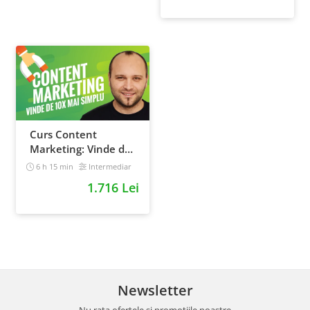
Curs Content
Marketing: Vinde de
10x mai simplu
6 h 15 min
Intermediar
1.716 Lei
Newsletter