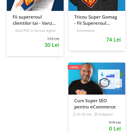
Fii supereroul
Tricou Super Gomag
clientilor tai - Vanzari
- Fii Supereroul
pe pilot automat
Clientilor Tai
Ghid PDF in format digital
Ecommerce
16 pagini
Avansat
133 Lei
74 Lei
30 Lei
-100%
Curs Super SEO
pentru eCommerce
2h 30 min
Incepator
515 Lei
0 Lei