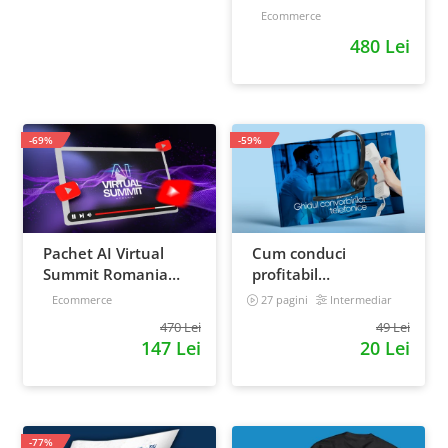
scalare si loializare:
Ecommerce
ponturi pentru
480 Lei
strategia de business
-69%
-59%
Pachet AI Virtual
Cum conduci
Summit Romania
profitabil
2026: inregistrari +
convorbirile
Ecommerce
27 pagini
Intermediar
materiale extra
telefonice cu clientii
470 Lei
49 Lei
147 Lei
20 Lei
-77%