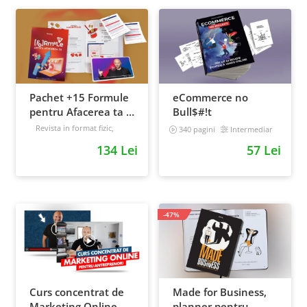
Pachet +15 Formule
eCommerce no
pentru Afacerea ta +
Bull$#!t
Prompt-uri dedicate
Revista in format fizic,
340 pagini
Intermediar
livrata prin curier + Bonusuri
+ Bonusuri digitale
134 Lei
57 Lei
digitale
Intermediar
-47%
Curs concentrat de
Made for Business,
Marketing Online
planner pentru