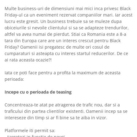
Multe business-uri de dimensiuni mai mici inca privesc Black
Friday-ul ca un eveniment rezervat companiilor mari. Iar acest
lucru este gresit. Un business trebuie sa se muleze dupa
obiceiurile si nevoile clientului si sa se adapteze trendurilor,
altfel va avea numai de pierdut. Stiai ca Romania este a 8-a
tara din Europa care are un interes crescut pentru Black
Friday? Oamenii isi pregatesc de multe ori cosul de
cumparaturi si asteapta cu interes startul reducerilor. De ce
ai rata aceasta ocazie?!
Iata ce poti face pentru a profita la maximum de aceasta
perioada:
Incepe cu o perioada de teasing
Concentreaza-te atat pe atragerea de trafic nou, dar si a
traficului din partea clientilor existenti. Oamenii incep sa se
intereseze din timp si ar fi bine sa te aiba in vizor.
Platformele iti permit sa:
- targetezi in functie de nevoi