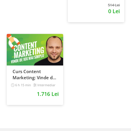
514 Lei
0 Lei
Curs Content
Marketing: Vinde de
10x mai simplu
6 h 15 min
Intermediar
1.716 Lei