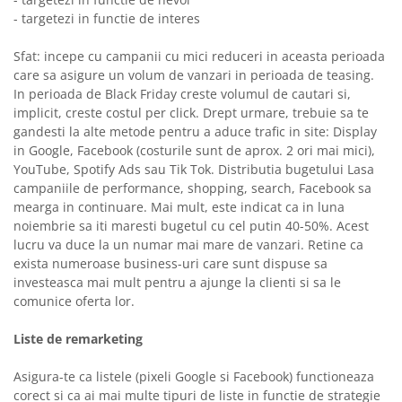
- targetezi in functie de interes
Sfat: incepe cu campanii cu mici reduceri in aceasta perioada
care sa asigure un volum de vanzari in perioada de teasing.
In perioada de Black Friday creste volumul de cautari si,
implicit, creste costul per click. Drept urmare, trebuie sa te
gandesti la alte metode pentru a aduce trafic in site: Display
in Google, Facebook (costurile sunt de aprox. 2 ori mai mici),
YouTube, Spotify Ads sau Tik Tok. Distributia bugetului Lasa
campaniile de performance, shopping, search, Facebook sa
mearga in continuare. Mai mult, este indicat ca in luna
noiembrie sa iti maresti bugetul cu cel putin 40-50%. Acest
lucru va duce la un numar mai mare de vanzari. Retine ca
exista numeroase business-uri care sunt dispuse sa
investeasca mai mult pentru a ajunge la clienti si sa le
comunice oferta lor.
Liste de remarketing
Asigura-te ca listele (pixeli Google si Facebook) functioneaza
corect si ca ai mai multe tipuri de liste in functie de strategie