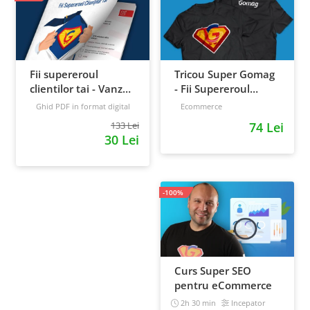
Fii supereroul
Tricou Super Gomag
clientilor tai - Vanzari
- Fii Supereroul
pe pilot automat
Clientilor Tai
Ghid PDF in format digital
Ecommerce
16 pagini
Avansat
133 Lei
74 Lei
30 Lei
-100%
Curs Super SEO
pentru eCommerce
2h 30 min
Incepator