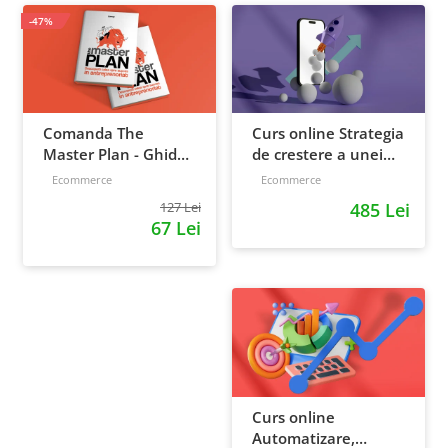
-47%
Comanda The
Curs online Strategia
Master Plan - Ghid
de crestere a unei
pentru antreprenori,
afaceri - de la idee, la
Ecommerce
Ecommerce
138 pagini
retentie si scalare
127 Lei
485 Lei
67 Lei
Curs online
Automatizare,