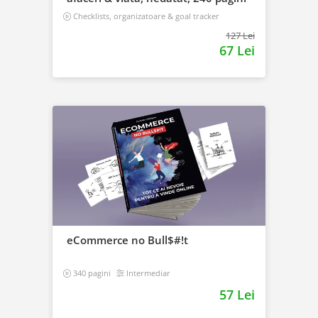
Checklists, organizatoare & goal tracker
127 Lei
67 Lei
eCommerce no Bull$#!t
340 pagini
Intermediar
57 Lei