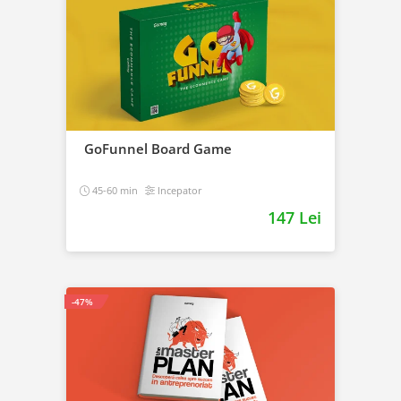
GoFunnel Board Game
45-60 min
Incepator
147 Lei
-47%