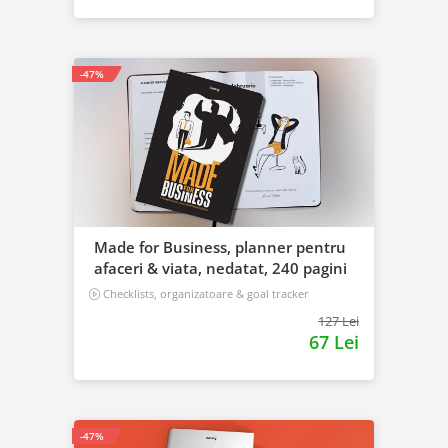
-47%
Made for Business, planner pentru
afaceri & viata, nedatat, 240 pagini
Checklists, organizatoare & goal tracker
127 Lei
67 Lei
-47%