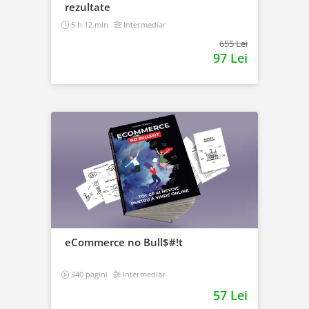
rezultate
5 h 12 min
Intermediar
655 Lei
97 Lei
eCommerce no Bull$#!t
340 pagini
Intermediar
57 Lei