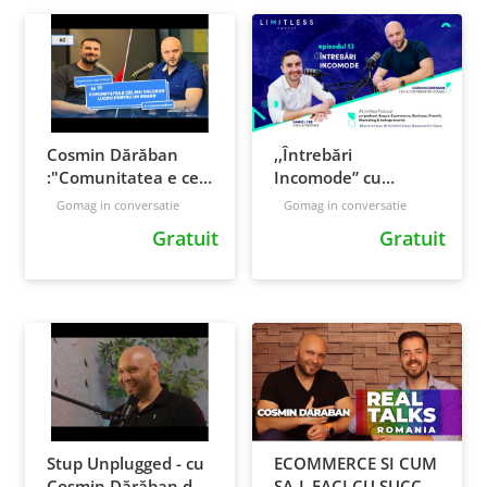
Cosmin Dărăban
,,Întrebări
:"Comunitatea e cel
Incomode” cu
mai valoros lucru
Cosmin Daraban
Gomag in conversatie
Gomag in conversatie
pentru un brand"|
@Gomag: Podcast
Gratuit
Gratuit
eCommerce Talks
Limitless Agency Ep
Podcast Ep 02
13
Stup Unplugged - cu
ECOMMERCE SI CUM
Cosmin Dărăban de
SA-L FACI CU SUCCES