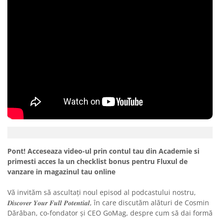
Pont! Acceseaza video-ul prin contul tau din Academie si
primesti acces la un checklist bonus pentru Fluxul de
vanzare in magazinul tau online
Vă invităm să ascultați noul episod al podcastului nostru,
𝑫𝒊𝒔𝒄𝒐𝒗𝒆𝒓 𝒀𝒐𝒖𝒓 𝑭𝒖𝒍𝒍 𝑷𝒐𝒕𝒆𝒏𝒕𝒊𝒂𝒍, în care discutăm alături de Cosmin
Dărăban, co-fondator și CEO GoMag, despre cum să dai formă