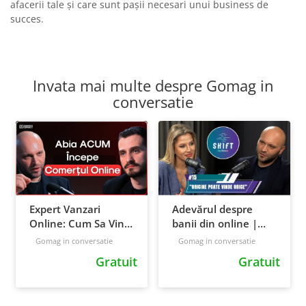
afacerii tale și care sunt pașii necesari unui business de
succes.
Invata mai multe despre Gomag in
conversatie
Expert Vanzari
Adevărul despre
Online: Cum Sa Vinzi
banii din online |
Orice Produs Cu o
Cosmin Daraban,
Gomag in conversatie
Gomag in conversatie
Singura Strategie |
Gomag
Gratuit
Gratuit
Cosmin Daraban |
GD