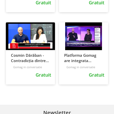
Gratuit
Gratuit
Cosmin Dărăban &
Paul Ardeleanu
Cosmin Dărăban -
Platforma Gomag
Contradicția dintre
are integrata
ce știm si ce aplicăm
Inteligenta Artificiala
Gomag in conversatie
Gomag in conversatie
într-o afacere
pentru clienti
Gratuit
Gratuit
Newsletter