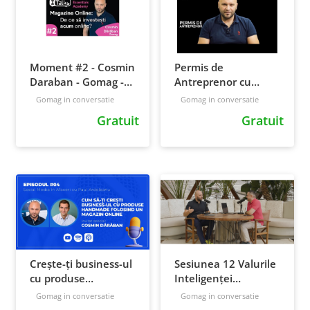
Moment #2 - Cosmin
Permis de
Daraban - Gomag -
Antreprenor cu
Magazine Online, de
Cosmin Dărăban |
Gomag in conversatie
Gomag in conversatie
ce ACUM?
CEO GOMAG | Sezon
Gratuit
Gratuit
3, Ep.01
Crește-ți business-ul
Sesiunea 12 Valurile
cu produse
Inteligenței
handmade printr-un
Artificiale - invitat
Gomag in conversatie
Gomag in conversatie
magazin online |
Cosmin Daraban 4K