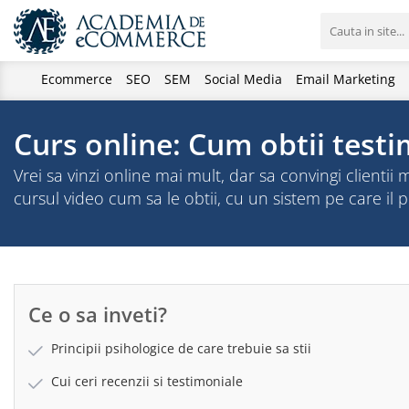
Ecommerce
SEO
SEM
Social Media
Email Marketing
Curs online: Cum obtii testi
Vrei sa vinzi online mai mult, dar sa convingi clientii 
cursul video cum sa le obtii, cu un sistem pe care il p
Ce o sa inveti?
Principii psihologice de care trebuie sa stii
Cui ceri recenzii si testimoniale