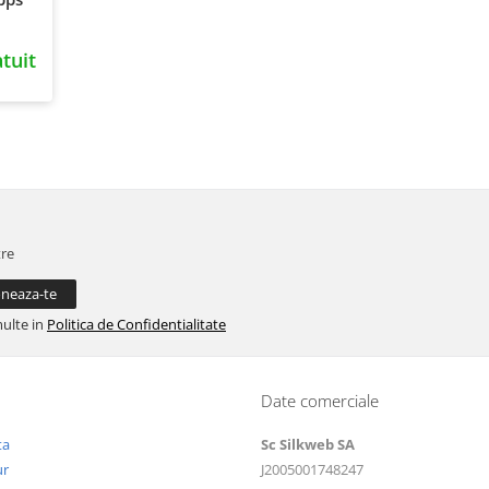
tuit
tre
multe in
Politica de Confidentialitate
Date comerciale
ta
Sc Silkweb SA
ur
J2005001748247