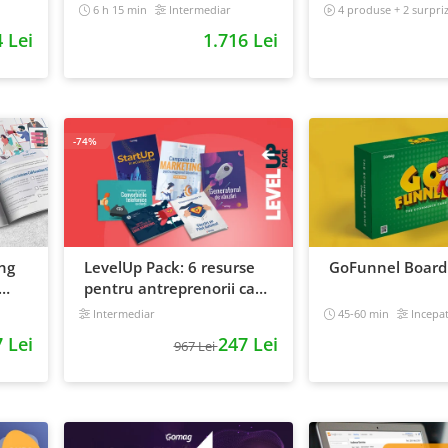
curajosi - digital
6 h 15 min
Intermediar
4 produse + 2 surpri
Intermediar
 Lei
1.716 Lei
-74%
ng
LevelUp Pack: 6 resurse
GoFunnel Boar
pentru antreprenorii care
e
vor sa isi creasca afacerile
Intermediar
45-60 min
Incepa
 Lei
247 Lei
967 Lei