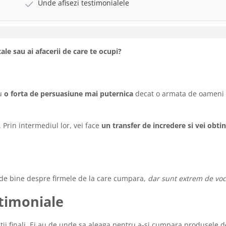
Unde afisezi testimonialele
tale sau ai afacerii de care te ocupi?
u
o forta de persuasiune mai puternica
decat o armata de oameni 
 Prin intermediul lor, vei face
un transfer de incredere si vei obtine
na de bine despre firmele de la care cumpara,
dar sunt extrem de voc
stimoniale
i finali. Ei au de unde sa aleaga pentru a-si cumpara produsele d