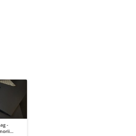
ag -
norii