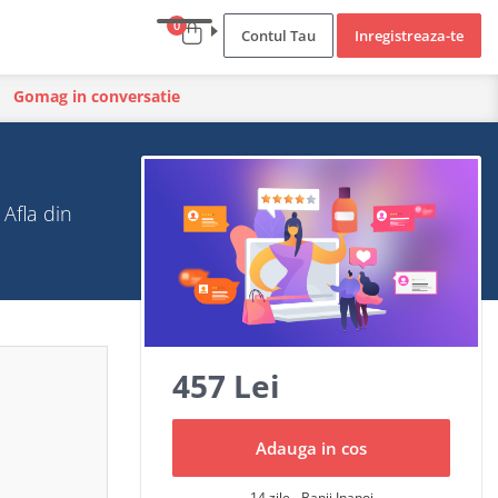
0
Contul Tau
Inregistreaza-te
Gomag in conversatie
 Afla din
457 Lei
Adauga in cos
14 zile - Banii Inapoi