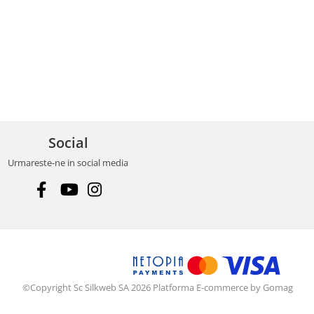
Social
Urmareste-ne in social media
©Copyright Sc Silkweb SA 2026
Platforma E-commerce by Gomag