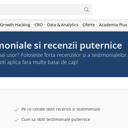
Growth Hacking
CRO
Data & Analytics
Oferte
Academia Plus
moniale si recenzii puternice
mai usor? Foloseste forta recenziilor si a testimonialelor.
oti aplica fara multe batai de cap!
Pe ce canale obtii recenzii si testimoniale
Cum sa obtii testimoniale puternice