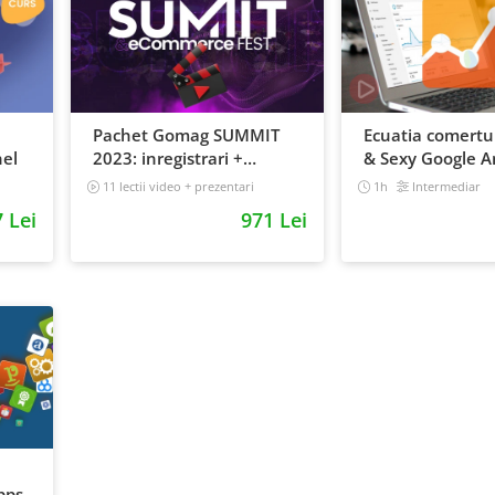
Pachet Gomag SUMMIT
Ecuatia comertul
el
2023: inregistrari +
& Sexy Google An
prezentari
101
11 lectii video + prezentari
1h
Intermediar
5 h 25 min
 Lei
971 Lei
pps