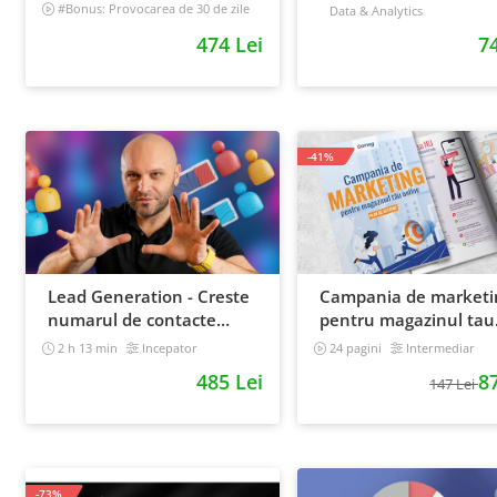
antreprenori
#Bonus: Provocarea de 30 de zile
Data & Analytics
- Deschide un magazin online care
474 Lei
74
vinde
Incepator
-41%
Lead Generation - Creste
Campania de marketi
numarul de contacte
pentru magazinul tau
pentru afacerea ta
online. Plan de actiun
2 h 13 min
Incepator
24 pagini
Intermediar
485 Lei
87
147 Lei
-73%