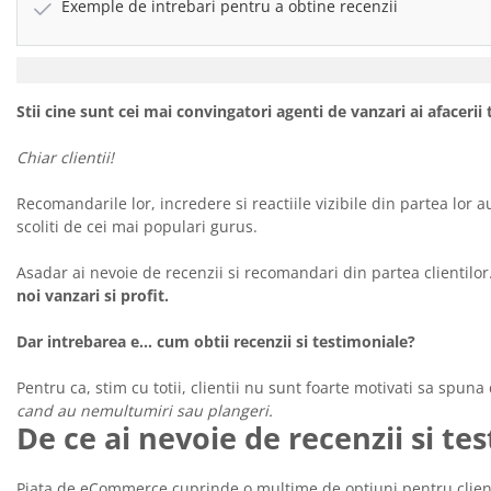
Exemple de intrebari pentru a obtine recenzii
Stii cine sunt cei mai convingatori agenti de vanzari ai afacerii 
Chiar clientii!
Recomandarile lor, incredere si reactiile vizibile din partea lor a
scoliti de cei mai populari gurus.
Asadar ai nevoie de recenzii si recomandari din partea clientilor.
noi vanzari si profit.
Dar intrebarea e… cum obtii recenzii si testimoniale?
Pentru ca, stim cu totii, clientii nu sunt foarte motivati sa spu
cand au nemultumiri sau plangeri.
De ce ai nevoie de recenzii si te
Piata de eCommerce cuprinde o multime de optiuni pentru clienti