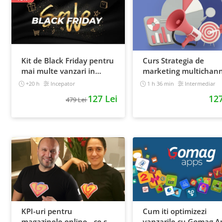
Kit de Black Friday pentru
Curs Strategia de
mai multe vanzari in
marketing multichann
magazinul tau - Curs
+20 h
Incepator
1 h 36 min
Intermediar
Video Online
127 Lei
127
479 Lei
KPI-uri pentru
Cum iti optimizezi
magazinele online - ce sa
vanzarile cu Gomag A