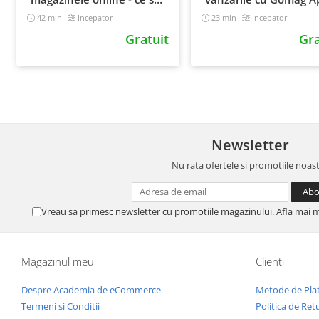
masori cand vrei sa iti
42 min
Incepator
23 min
Incepator
cresti vanzarile
Gratuit
Gra
Newsletter
Nu rata ofertele si promotiile noas
Vreau sa primesc newsletter cu promotiile magazinului. Afla mai 
Magazinul meu
Clienti
Despre Academia de eCommerce
Metode de Pla
Termeni si Conditii
Politica de Ret