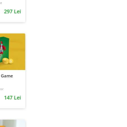
ze
297 Lei
d Game
tor
147 Lei