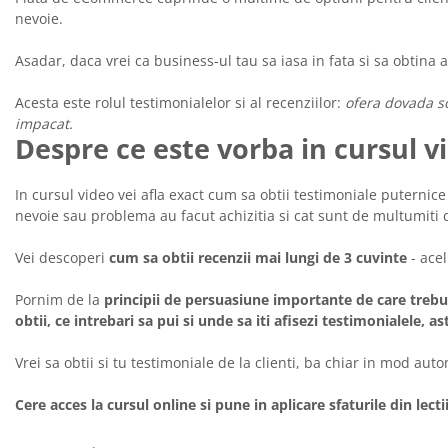
nevoie.
Asadar, daca vrei ca business-ul tau sa iasa in fata si sa obtina a
Acesta este rolul testimonialelor si al recenziilor:
ofera dovada so
impacat.
Despre ce este vorba in cursul v
In cursul video vei afla exact cum sa obtii testimoniale puternice 
nevoie sau problema au facut achizitia si cat sunt de multumiti d
Vei descoperi
cum sa obtii recenzii mai lungi de 3 cuvinte
- ace
Pornim de la
principii de persuasiune importante de care trebuie 
obtii, ce intrebari sa pui si unde sa iti afisezi testimonialele, a
Vrei sa obtii si tu testimoniale de la clienti, ba chiar in mod auto
Cere acces la cursul online si pune in aplicare sfaturile din lectii