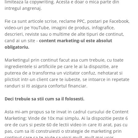
limiteaza la copywriting. Acesta e doar o mica parte din
intregul angrenaj.
Fie ca sunt articole scrise, reclame PPC, postari pe Facebook,
video-uri pe YouTube, imagini de produs, infografice,
descrieri, reviste sau o multime de alte tipuri de continut,
cand ai un site -
content marketing-ul este absolut
obligatoriu.
Marketingul prin continut facut asa cum trebuie, cu toate
ingredientele si artificiile pe care le ai la dispozitie, are
puterea de a transforma un vizitator confuz, nehotarat si
plictisit intr-un client care te iubeste, se intoarce in repetate
randuri si iti asigura confortul financiar.
Deci trebuie sa stii cum sa il folosesti.
Asta mi-am propus sa te invat in cadrul cursului de Content
Marketing: Vinde de 10x mai simplu. Ai la dispozitie peste 6
ore de curs si peste 60 de lectii video in care iti arat, pas cu
pas, cum sa iti construiesti o strategie de marketing prin
continut care sa te ajute sa vinzi mult, mult mai usor.