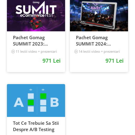
Pachet Gomag
Pachet Gomag
SUMMIT 2023:
SUMMIT 2024:
inregistrari +
inregistrari +
11 lectii video + prezentari
14 lectii video + prezentari
prezentari
prezentari
5 h 25 min
971 Lei
971 Lei
Tot Ce Trebuie Sa Stii
Despre A/B Testing