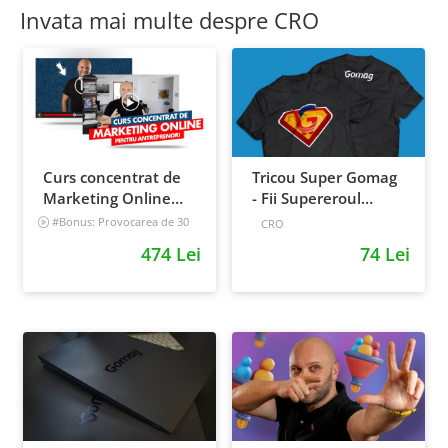
Invata mai multe despre CRO
Curs concentrat de
Tricou Super Gomag
Marketing Online
- Fii Supereroul
pentru antreprenori
Clientilor Tai
#Bonus: Provocarea de 30
CRO
de zile - Deschide un magazin
474 Lei
74 Lei
online care vinde
Incepator