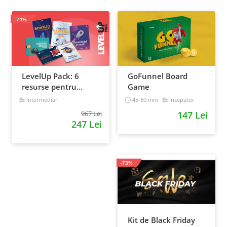
-74%
LevelUp Pack: 6
GoFunnel Board
resurse pentru
Game
antreprenorii care
Intermediar
45-60 min
Incepator
vor sa isi creasca
967 Lei
147 Lei
afacerile
247 Lei
-73%
Kit de Black Friday