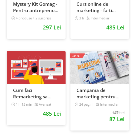
Mystery Kit Gomag -
Curs online de
Pentru antreprenorii
marketing - fa-ti
curajosi - digital
propriul sales funnel
4 produse + 2 surprize
3 h
Intermediar
Intermediar
297 Lei
485 Lei
-41%
Cum faci
Campania de
Remarketing sa
marketing pentru
generezi vanzari
magazinul tau
1 h 15 min
Avansat
24 pagini
Intermediar
[Curs Online]
online. Plan de
485 Lei
147 Lei
actiune
87 Lei