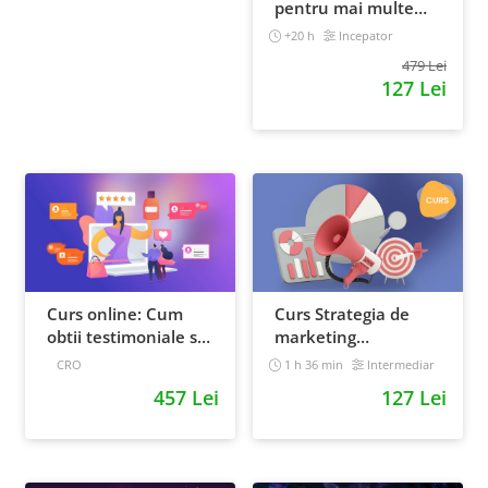
pentru mai multe
vanzari in magazinul
+20 h
Incepator
tau - Curs Video
479 Lei
Online
127 Lei
Curs online: Cum
Curs Strategia de
obtii testimoniale si
marketing
recenzii puternice
multichannel
CRO
1 h 36 min
Intermediar
457 Lei
127 Lei