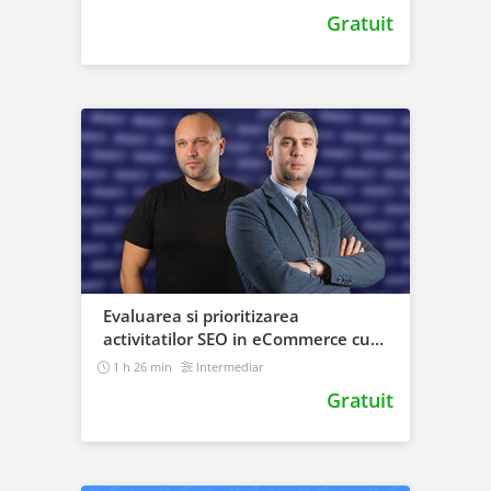
Gratuit
Evaluarea si prioritizarea
activitatilor SEO in eCommerce cu
Mihai Vinatoru de la DWF
1 h 26 min
Intermediar
Gratuit