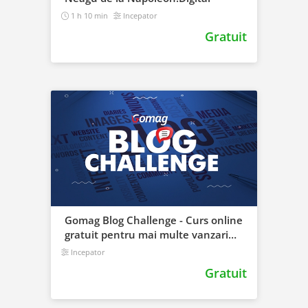
1 h 10 min
Incepator
Gratuit
Gomag Blog Challenge - Curs online
gratuit pentru mai multe vanzari
direct din blog
Incepator
Gratuit