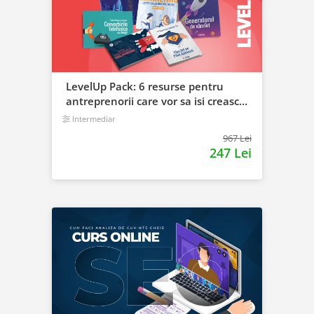
LevelUp Pack: 6 resurse pentru
antreprenorii care vor sa isi creasca
afacerile
Intermediar
967 Lei
247 Lei