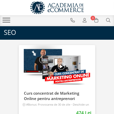
0
SEO
Curs concentrat de Marketing
Online pentru antreprenori
#Bonus: Provocarea de 30 de zile - Deschide un
magazin online care vinde
474 Lei
Incepator