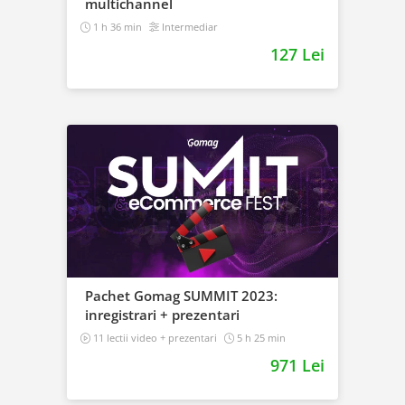
multichannel
1 h 36 min
Intermediar
127 Lei
Pachet Gomag SUMMIT 2023:
inregistrari + prezentari
11 lectii video + prezentari
5 h 25 min
971 Lei