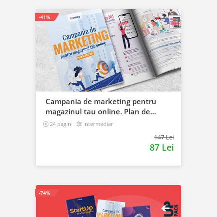
-41%
Campania de marketing pentru
magazinul tau online. Plan de
actiune
24 pagini
Intermediar
147 Lei
87 Lei
-74%