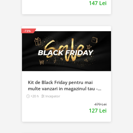
147 Lei
-73%
Kit de Black Friday pentru mai
multe vanzari in magazinul tau -
Curs Video Online
+20 h
Incepator
479 Lei
127 Lei