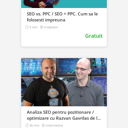
SEO vs. PPC / SEO + PPC. Cum sa le
folosesti impreuna
5 min
Incepator
Gratuit
Analiza SEO pentru pozitionare /
optimizare cu Razvan Gavrilas de la
cognitiveSEO
36 min
Intermediar