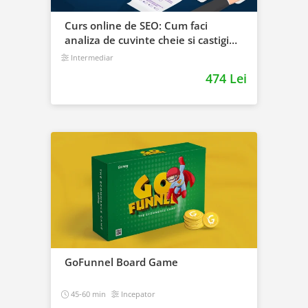
Curs online de SEO: Cum faci
analiza de cuvinte cheie si castigi
clienti din Google
Intermediar
474 Lei
GoFunnel Board Game
45-60 min
Incepator