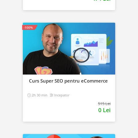
-100%
Curs Super SEO pentru eCommerce
2h 30 min
Incepator
515 Lei
0 Lei