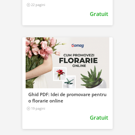
electrocasnice
22 pagini
Gratuit
Ghid PDF: Idei de promovare pentru
o florarie online
19 pagini
Gratuit