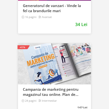
Generatorul de vanzari - Vinde la
fel ca brandurile mari
16 pagini
Avansat
34 Lei
-41%
Campania de marketing pentru
magazinul tau online. Plan de
actiune
24 pagini
Intermediar
147 Lei