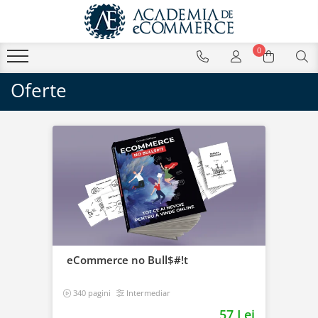
0
Oferte
eCommerce no Bull$#!t
340 pagini
Intermediar
57 Lei