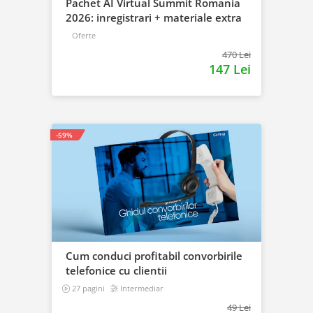
Pachet AI Virtual Summit Romania
2026: inregistrari + materiale extra
Oferte
470 Lei
147 Lei
-59%
Cum conduci profitabil convorbirile
telefonice cu clientii
27 pagini
Intermediar
49 Lei