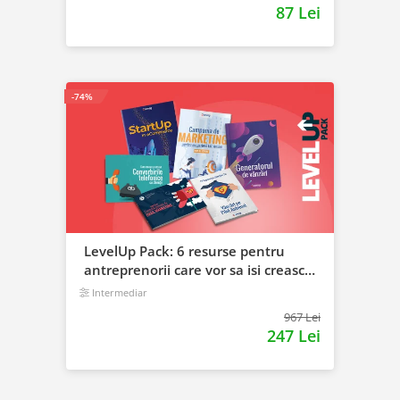
87 Lei
-74%
LevelUp Pack: 6 resurse pentru
antreprenorii care vor sa isi creasca
afacerile
Intermediar
967 Lei
247 Lei