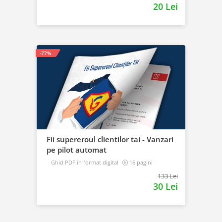
20 Lei
-77%
Fii supereroul clientilor tai - Vanzari
pe pilot automat
Ghid PDF in format digital
16 pagini
Avansat
133 Lei
30 Lei