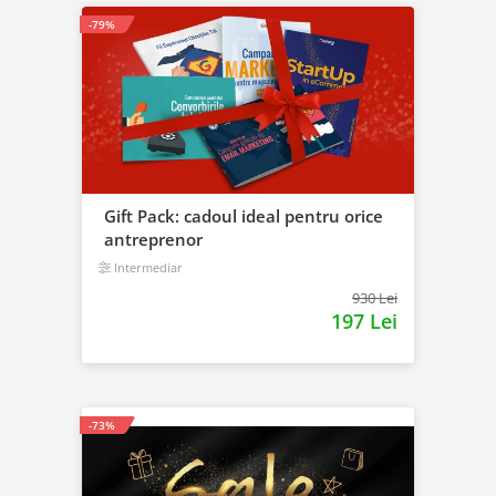
-79%
Gift Pack: cadoul ideal pentru orice
antreprenor
Intermediar
930 Lei
197 Lei
-73%