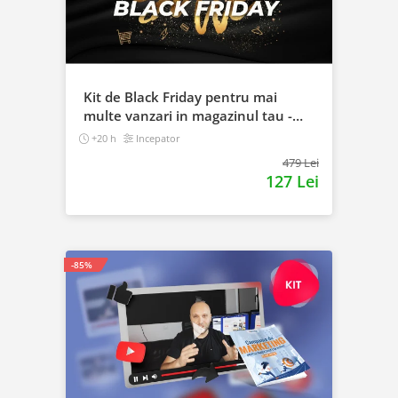
Kit de Black Friday pentru mai
multe vanzari in magazinul tau -
Curs Video Online
+20 h
Incepator
479 Lei
127 Lei
-85%