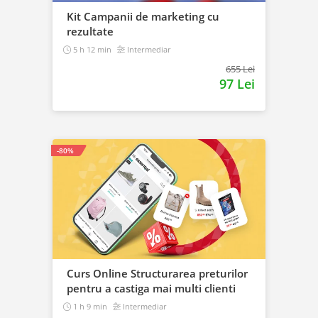
Kit Campanii de marketing cu
rezultate
5 h 12 min
Intermediar
655 Lei
97 Lei
-80%
Curs Online Structurarea preturilor
pentru a castiga mai multi clienti
1 h 9 min
Intermediar