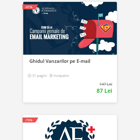
-41%
Ghidul Vanzarilor pe E-mail
31 pagini
Incepator
147 Lei
87 Lei
-73%