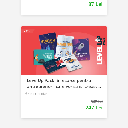
87 Lei
-74%
LevelUp Pack: 6 resurse pentru
antreprenorii care vor sa isi creasca
afacerile
Intermediar
967 Lei
247 Lei