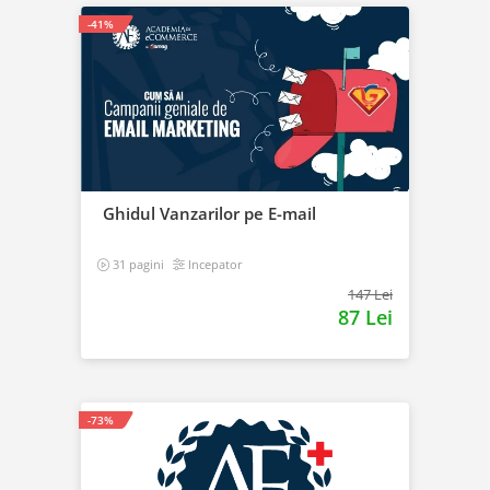
-41%
Ghidul Vanzarilor pe E-mail
31 pagini
Incepator
147 Lei
87 Lei
-73%