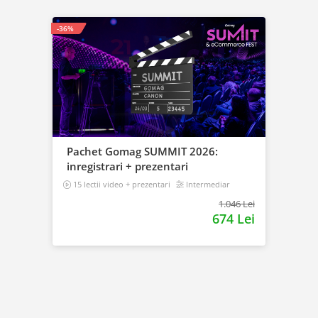
-36%
Pachet Gomag SUMMIT 2026:
inregistrari + prezentari
15 lectii video + prezentari
Intermediar
1.046 Lei
674 Lei