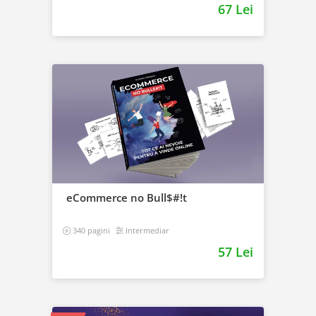
67 Lei
eCommerce no Bull$#!t
340 pagini
Intermediar
57 Lei