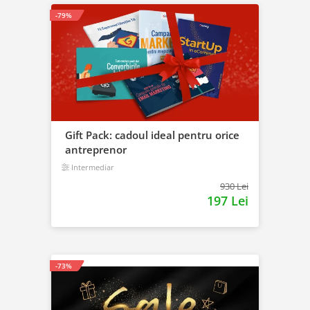
-79%
Gift Pack: cadoul ideal pentru orice
antreprenor
Intermediar
930 Lei
197 Lei
-73%