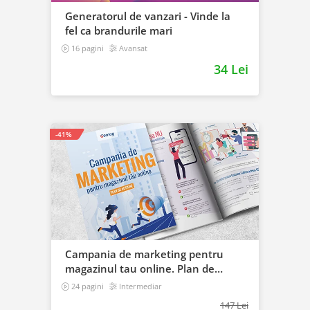
Generatorul de vanzari - Vinde la
fel ca brandurile mari
16 pagini
Avansat
34 Lei
-41%
Campania de marketing pentru
magazinul tau online. Plan de
actiune
24 pagini
Intermediar
147 Lei