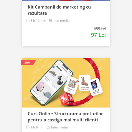
Kit Campanii de marketing cu
rezultate
5 h 12 min
Intermediar
655 Lei
97 Lei
-80%
Curs Online Structurarea preturilor
pentru a castiga mai multi clienti
1 h 9 min
Intermediar