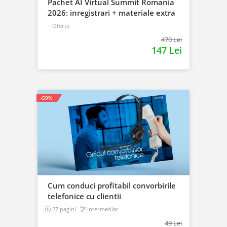
Pachet AI Virtual Summit Romania
2026: inregistrari + materiale extra
Oferte
470 Lei
147 Lei
-59%
Cum conduci profitabil convorbirile
telefonice cu clientii
27 pagini
Intermediar
49 Lei