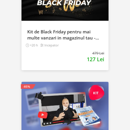
Kit de Black Friday pentru mai
multe vanzari in magazinul tau -
Curs Video Online
+20 h
Incepator
479 Lei
127 Lei
-85%