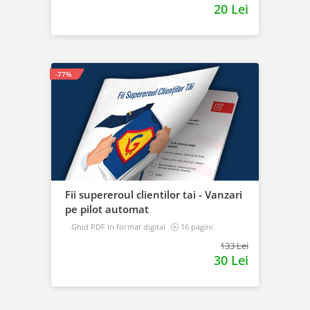
20 Lei
-77%
Fii supereroul clientilor tai - Vanzari
pe pilot automat
Ghid PDF in format digital
16 pagini
Avansat
133 Lei
30 Lei