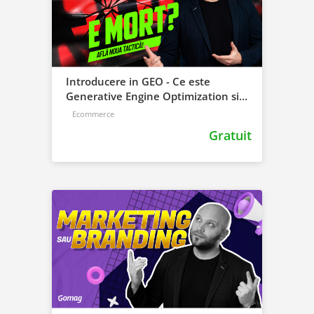
Introducere in GEO - Ce este
Generative Engine Optimization si
Cum Il Folosesti?
Ecommerce
Gratuit