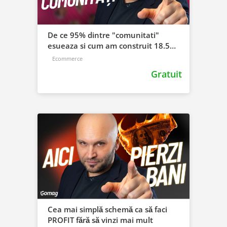
De ce 95% dintre "comunitati"
esueaza si cum am construit 18.500
membri in 10 ani
Ecommerce
Gratuit
Cea mai simplă schemă ca să faci
PROFIT fără să vinzi mai mult