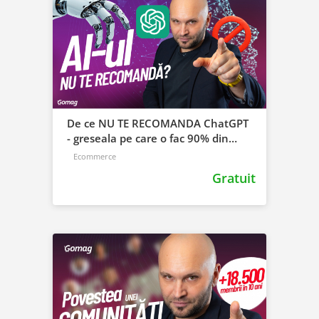
De ce NU TE RECOMANDA ChatGPT
- greseala pe care o fac 90% din
magazinele online
Ecommerce
Gratuit