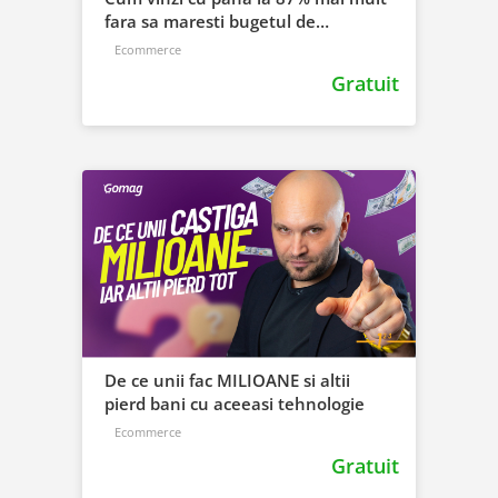
fara sa maresti bugetul de
marketing
Ecommerce
Gratuit
De ce unii fac MILIOANE si altii
pierd bani cu aceeasi tehnologie
Ecommerce
Gratuit