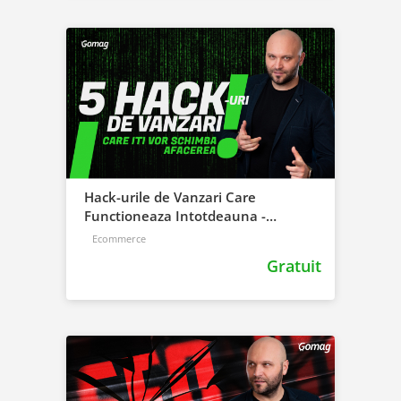
Hack-urile de Vanzari Care
Functioneaza Intotdeauna -
Descopera-le Acum!
Ecommerce
Gratuit