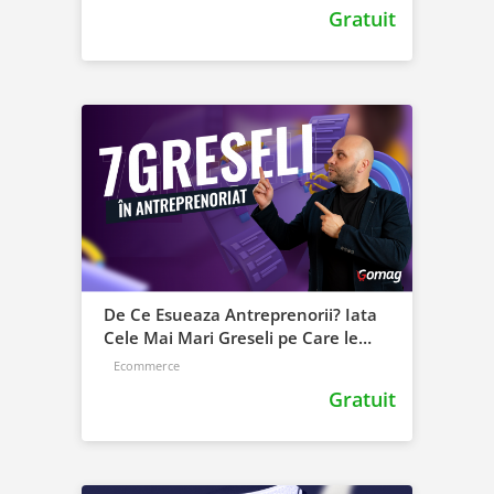
Gratuit
De Ce Esueaza Antreprenorii? Iata
Cele Mai Mari Greseli pe Care le
Poti Face
Ecommerce
Gratuit