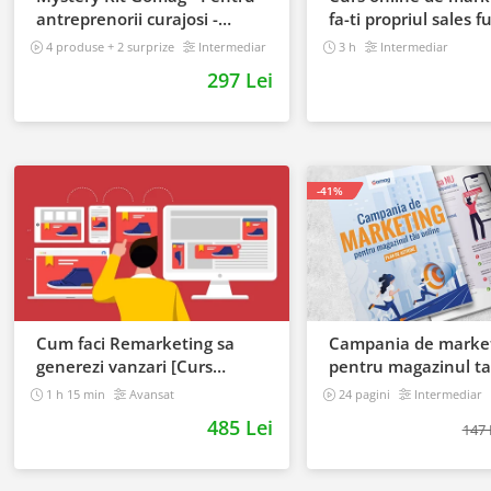
antreprenorii curajosi -
fa-ti propriul sales 
digital
4 produse + 2 surprize
Intermediar
3 h
Intermediar
297 Lei
-41%
Cum faci Remarketing sa
Campania de marke
generezi vanzari [Curs
pentru magazinul t
Online]
online. Plan de acti
1 h 15 min
Avansat
24 pagini
Intermediar
485 Lei
147 