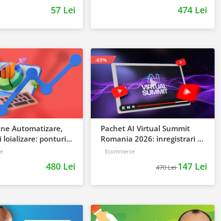
Deschide un magazin online care vinde
57 Lei
474 Lei
Incepator
-69%
ine Automatizare,
Pachet AI Virtual Summit
i loializare: ponturi
Romania 2026: inregistrari +
trategia de business
materiale extra
e
Ecommerce
480 Lei
147 Lei
470 Lei