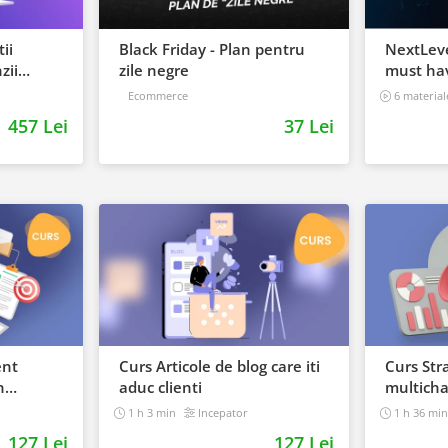
ii
Black Friday - Plan pentru
NextLeve
zii
zile negre
must ha
business
Ecommerce
6 material
457 Lei
37 Lei
ent
Curs Articole de blog care iti
Curs Str
n
aduc clienti
multich
1 h 3 min
Incepator
1 h 36 mi
127 Lei
127 Lei