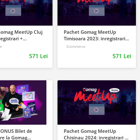
Gomag MeetUp Cluj
Pachet Gomag MeetUp
egistrari +
Timisoara 2023: inregistrari +
ri
prezentari
e
Ecommerce
571 Lei
571 Lei
BONUS Bilet de
Pachet Gomag MeetUp
are la Gomag
Chisinau 2024: inregistrari +