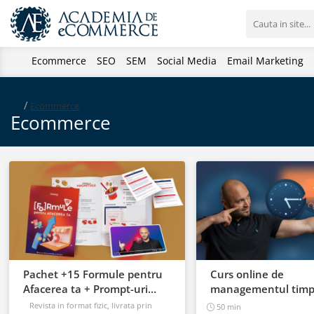
Ecommerce
SEO
SEM
Social Media
Email Marketing
/
Ecommerce
Ecommerce
Pachet +15 Formule pentru
Curs online de
Afacerea ta + Prompt-uri
managementul timpu
dedicate + Bonusuri digitale
cum sa prioritizezi si 
Revista in format fizic, livrata prin
50 min