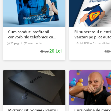
Cum conduci profitabil
Fii supereroul clientil
convorbirile telefonice cu
Vanzari pe pilot au
clientii
27 pagini
Intermediar
Ghid PDF in format digital
16 pagini
Avansat
20 Lei
49 Lei
133 
Mystery Kit Gomag - Pentru
Curs online de mark