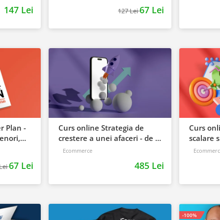
tracker
a
147 Lei
67 Lei
127 Lei
 Plan -
Curs online Strategia de
Curs onl
enori,
crestere a unei afaceri - de la
scalare s
idee, la retentie si scalare
pentru s
Ecommerce
Ecommerc
67 Lei
485 Lei
Lei
-100%