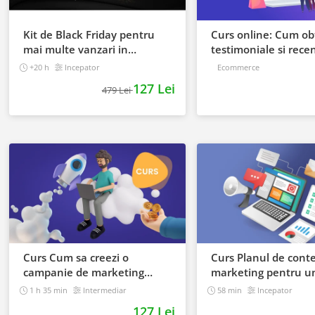
Kit de Black Friday pentru
Curs online: Cum obt
mai multe vanzari in
testimoniale si recen
magazinul tau - Curs Video
puternice
+20 h
Incepator
Ecommerce
Online
127 Lei
479 Lei
Curs Cum sa creezi o
Curs Planul de cont
campanie de marketing
marketing pentru u
pentru a vinde online
magazin online
1 h 35 min
Intermediar
58 min
Incepator
127 Lei