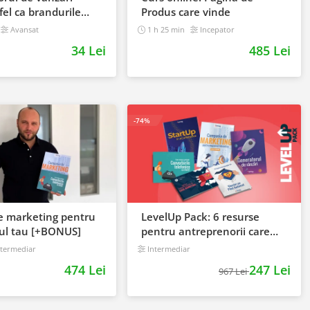
fel ca brandurile
Produs care vinde
Avansat
1 h 25 min
Incepator
34 Lei
485 Lei
-74%
e marketing pentru
LevelUp Pack: 6 resurse
ul tau [+BONUS]
pentru antreprenorii care
vor sa isi creasca afacerile
termediar
Intermediar
474 Lei
247 Lei
967 Lei