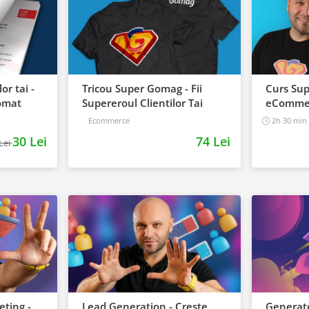
or tai -
Tricou Super Gomag - Fii
Curs Su
tomat
Supereroul Clientilor Tai
eComme
Ecommerce
2h 30 min
30 Lei
74 Lei
Lei
eting -
Lead Generation - Creste
Generato