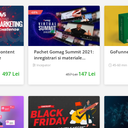
-68%
Content
Pachet Gomag Summit 2021:
GoFunne
e
inregistrari si materiale
BONUS
Incepator
45-60 min
497 Lei
147 Lei
457 Lei