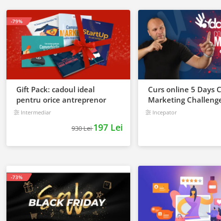
-79%
Gift Pack: cadoul ideal
Curs online 5 Days 
pentru orice antreprenor
Marketing Challeng
Intermediar
Incepator
197 Lei
930 Lei
-73%