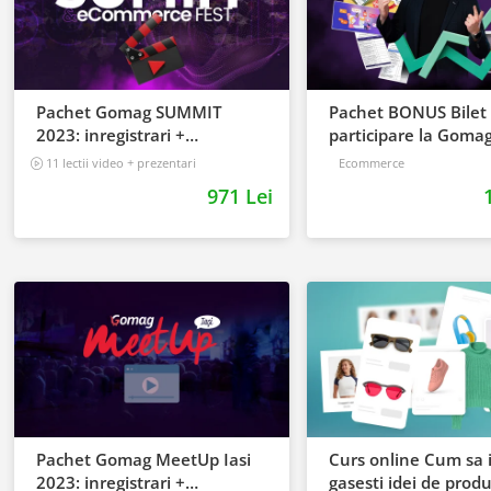
Pachet Gomag SUMMIT
Pachet BONUS Bilet
2023: inregistrari +
participare la Goma
prezentari
MeetUp 2023
11 lectii video + prezentari
Ecommerce
5 h 25 min
971 Lei
Pachet Gomag MeetUp Iasi
Curs online Cum sa i
2023: inregistrari +
gasesti idei de prod