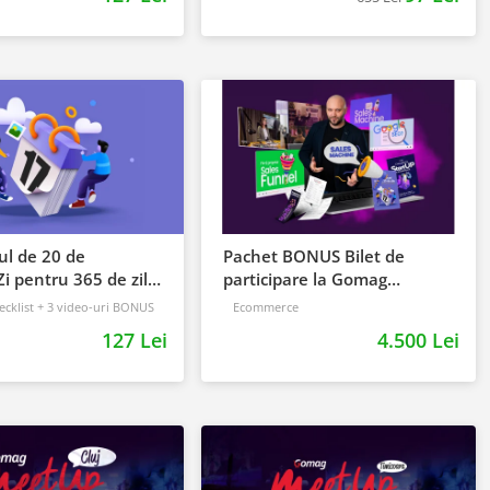
ul de 20 de
Pachet BONUS Bilet de
i pentru 365 de zile
participare la Gomag
ri
SUMMIT 2023
cklist + 3 video-uri BONUS
Ecommerce
127 Lei
4.500 Lei