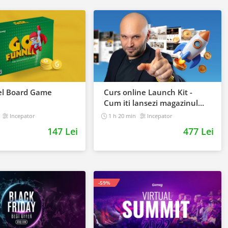
l Board Game
Curs online Launch Kit -
Cum iti lansezi magazinul
online cu vanzari din prima
Incepator
1 h 20 min
Incepator
zi
147 Lei
477 Lei
-59%