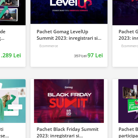
 de
Pachet Gomag LevelUp
Pachet 
g
Summit 2023: inregistrari si
2023: inr
materiale BONUS
prezenta
Ecommerce
Ecommerc
1.289 Lei
97 Lei
357 Lei
ti
Pachet Black Friday Summit
Pachet 
use
2023: inregistrari si
particip