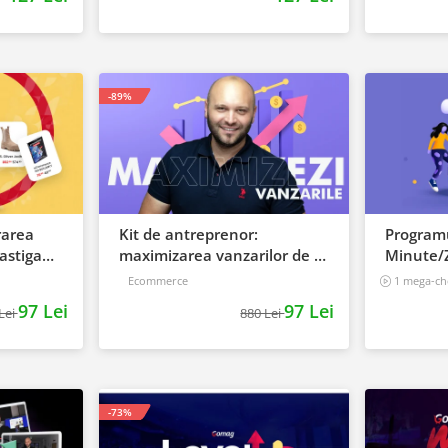
-89%
rarea
Kit de antreprenor:
Program
astiga
maximizarea vanzarilor de la
Minute/Z
start, la succes
de vanza
Ecommerce
1 mega-che
97 Lei
97 Lei
Lei
880 Lei
-73%