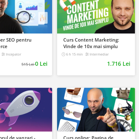
per SEO pentru
Curs Content Marketing:
rce
Vinde de 10x mai simplu
Incepator
6 h 15 min
Intermediar
0 Lei
1.716 Lei
515 Lei
rul de vanzari -
Curs online: Pagina de