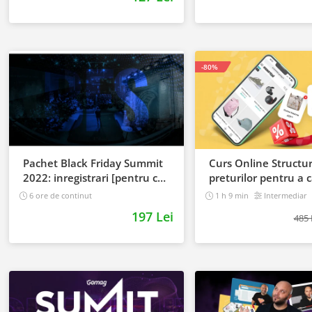
-80%
Pachet Black Friday Summit
Curs Online Structu
2022: inregistrari [pentru cei
preturilor pentru a c
care au achizitionat bilet]
mai multi clienti
6 ore de continut
1 h 9 min
Intermediar
197 Lei
485 