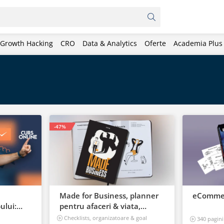
Growth Hacking
CRO
Data & Analytics
Oferte
Academia Plus
-47%
Made for Business, planner
eCommer
lui:
pentru afaceri & viata,
sa iti
nedatat, 240 pagini
Checklists, organizatoare & goal
340 pagini